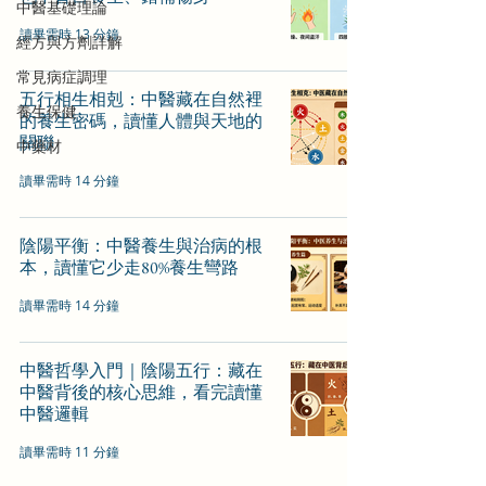
中醫基礎理論
讀畢需時 13 分鐘
經方與方劑詳解
常見病症調理
五行相生相剋：中醫藏在自然裡
養生保健
的養生密碼，讀懂人體與天地的
關聯
中藥材
讀畢需時 14 分鐘
陰陽平衡：中醫養生與治病的根
本，讀懂它少走80%養生彎路
讀畢需時 14 分鐘
中醫哲學入門｜陰陽五行：藏在
中醫背後的核心思維，看完讀懂
中醫邏輯
讀畢需時 11 分鐘