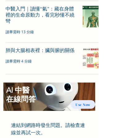
中醫入門｜讀懂“氣”：藏在身體
裡的生命原動力，看完秒懂不繞
彎
讀畢需時 13 分鐘
肺與大腸相表裡：臟與腑的關係
讀畢需時 4 分鐘
AI 中醫
​在線問答
Use Now
連結到網路時發生問題。請檢查連
線並再試一次。