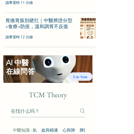
讀畢需時 11 分鐘
胃痛胃脹別硬扛｜中醫辨證分型
+食療+防疫，溫和調胃不反復
讀畢需時 12 分鐘
AI 中醫
​在線問答
Use Now
TCM Theory
中醫知識 - 氣
血與精液
心與肺
脾與肝