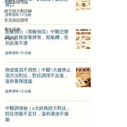
中醫基礎理論
胃口
經方與方劑詳解
讀畢需時 13 分鐘
常見病症調理
養生保健
反酸燒心（胃酸倒流）中醫怎麼
調？從根源養脾胃、順氣機，告
中藥材
別反復不適
讀畢需時 10 分鐘
脾虛腹瀉不用愁｜中醫7大健脾止
瀉方法對比，對症調理不反復，
溫和養脾護腸
讀畢需時 12 分鐘
中醫調便秘｜6大經典經方對比，
對症用藥不盲目，溫和通便不傷
腸