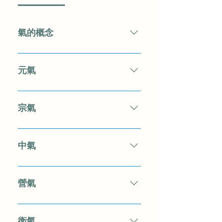
氣的概念
氣是構成人體和維持人體生命活動
的不斷運動的精微物質。 人體之氣
元氣
的生成來源主要有三，即稟受父 母
的先天精氣、飲食物中的水穀精氣
元氣是人體中最本原的氣。 元氣以
和存在於 自然界的清氣。 氣對於人
腎中精氣為其主要成分，由腎中精
宗氣
體具有多方面的重要生理作用， 臟
氣所化生。 元氣的分佈，遍及全
腑經絡、四肢百骸、五官九竅等生
身，無處不到，臟腑經 絡、形體百
宗氣，是積聚於胸中之氣。宗氣積
理功能的正 常進行，無不依賴于氣
骸、五官九竅等組織器官，均為元
聚之處 稱為“膻中”(兩乳之間),因其
中氣
的生理效應。 大致歸納 起來，氣的
氣升降出入之宇。 元氣的主要生理
為宗氣最集中的 地方，故又名“氣
生理作用主要有推動、溫煦、防
功能有二： 一 是推動和激 發人體
海”。 宗氣，是以肺吸入的自然界清
中氣，即中焦之氣。因脾胃位居中
禦、固攝、氣化等五個方面。
的生長發育和生殖。二是推動和激
氣與脾胃從飲食物中，運化而生成
焦，故一 般將脾胃之氣稱作 “ 中氣
營氣
發臟腑、經絡等的生理活動。 若因
的水穀精氣為其主要部分。 宗氣的
”。 中氣的生成， 一般認為由布散
先天稟賦不足或後天失養、久病耗
主要功能有二： 一、是走息道以司
於中焦的元氣與脾胃運化生成的水
營氣，又名“榮氣”，是行於脈中之
損，腎中精氣不足，元氣生化乏
呼 吸。凡呼吸、語言、聲音皆與宗
穀精氣相合而成。 中氣主要分佈於
氣。 營氣的分佈和運行，在《素問
衛氣