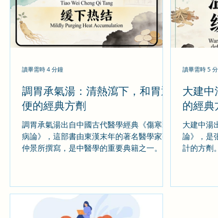
讀畢需時 4 分鐘
讀畢需時 5 
調胃承氣湯：清熱瀉下，和胃通
大建中
便的經典方劑
的經典
調胃承氣湯出自中國古代醫學經典《傷寒雜
大建中湯
病論》，這部書由東漢末年的著名醫學家張
論》，是
仲景所撰寫，是中醫學的重要典籍之一。調
計的方劑
胃承氣湯在這本書中被詳細記載，並被後世
逆止痛」
醫家廣泛應用。調胃承氣湯主要用於治療陽
致的胸部
明腑實證，這是由於體內的熱邪過於嚴重，
吐、食慾
導致胃腸道積熱，津液受損，從而引起一系
白滑，脈
列症狀。陽明腑
括溫中散