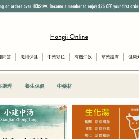
ing on orders over HKD$199. Become a member to enjoy
$25
OFF
your first orde
Hongji Online
能問答
滋補保健
中藥顆粒
有機沖飲
草藥護膚
健康
症調理
養生保健
中藥材