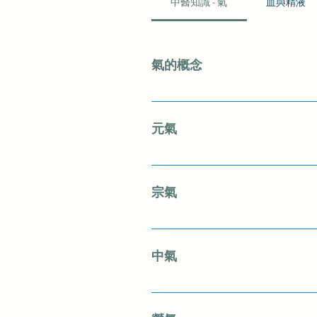
中醫知識 - 氣
血與精液
氣的概念
氣是構成人體和維持人體生命活動
水穀精氣和存在於 自然界的清氣
元氣
行，無不依賴于氣的生理效應。 
元氣是人體中最本原的氣。 元氣
形體百骸、五官九竅等組織器官，
宗氣
二是推動和激 發臟腑、經絡等的
種種病變。
宗氣，是積聚於胸中之氣。宗氣積聚
然界清氣與脾胃從飲食物中，運化
中氣
言、聲音皆與宗氣有關。宗氣充 
而 行氣血。凡心臟的搏動，氣血
中氣，即中焦之氣。因脾胃位居中焦
來躁動散大或微弱無力、以及脈
成的水穀精氣相合而成。 中氣主要