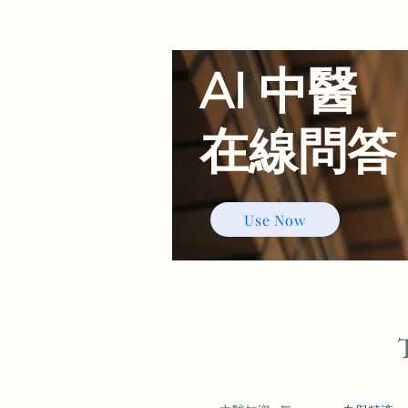
AI 中醫
​在線問答
Use Now