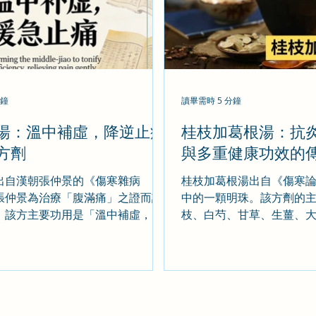
分鐘
讀畢需時 5 分鐘
湯：溫中補虛，降逆止痛
桂枝加葛根湯：抗
方劑
與多重健康功效的
出自漢朝張仲景的《傷寒雜病
桂枝加葛根湯出自《傷寒
張仲景為治療「腹滿痛」之證而設
中的一顆明珠。該方劑的
。該方主要功用是「溫中補虛，降
枝、白芍、甘草、生薑、
，主治中焦虛衰弱，陰寒內盛所導
散風熱、解肌退熱、調和
、腹部劇痛（大寒痛），噁心嘔
劑具有發汗、解肌、退熱
不佳、腹中寒冷，腹中有聲，舌苔
喘、止瀉等作用，適用於
弦緊。大建中湯的具體作用機制包
頭痛、咽痛、鼻塞、流涕
寒、補虛
吐、泄瀉等症狀。