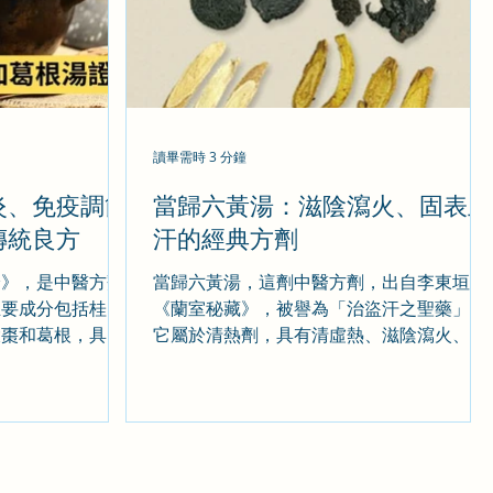
讀畢需時 3 分鐘
炎、免疫調節
當歸六黃湯：滋陰瀉火、固表止
傳統良方
汗的經典方劑
論》，是中醫方劑
當歸六黃湯，這劑中醫方劑，出自李東垣的
主要成分包括桂
《蘭室秘藏》，被譽為「治盜汗之聖藥」。
大棗和葛根，具有
它屬於清熱劑，具有清虛熱、滋陰瀉火、固
陰陽的功效。該方
表止汗的功效，主要用於治療陰虛火旺所致
、止咳、化痰、平
的盜汗。 《蘭室秘藏》這本書是中醫學的重
治療感冒、發熱、
要典籍之一，記載了許多有效的方劑。李東
、咳嗽、氣喘、嘔
垣是金元四大家之一，他在中醫學上的貢獻
巨大，