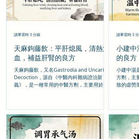
讀畢需時 3 分鐘
讀畢需時 3 
天麻鉤藤飲：平肝熄風，清熱活
小建中
血，補益肝腎的良方
的良方
天麻鉤藤飲，又名Gastrodia and Uncaria
小建中湯
Decoction，源自《中醫內科雜病證治新
方劑，主
義》，是一種常用的中醫方劑，主要用於治
致的虛勞
療肝陽偏亢、肝風上擾證。該方劑由多種中
緩急為主
草藥組成，具有平肝熄風、清熱活血、補益
衛不和（
肝腎的功效。天麻鉤藤飲的主要功效是平肝
各種症狀
熄風、清熱活血、補益肝
止痛，調
化有源。