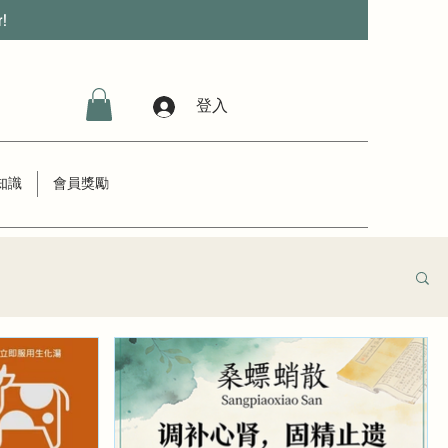
r!
登入
知識
會員獎勵