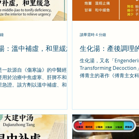
分鐘
讀畢需時 4 分鐘
湯：溫中補虛，和里緩急
生化湯：產後調理
生化湯，又名「Engenderin
Transforming Decoc
是一款源自《傷寒論》的中醫經典
傅青主的著作《傅青主女
要用於治療中焦虛寒、肝脾不和所
當歸、川芎、桃仁、炙甘
里急證。該方劑以溫中補虛、和里
組成，藥物組成精簡，卻
要功效，特別適合因脾胃虛弱、營
了重要作用。在古代，生
血液循環不良及代謝不佳）引起的
良方」和「血塊聖藥」，
。成分共同作用，溫中補虛，緩急
和陰陽，使中氣強健，陰陽氣血生