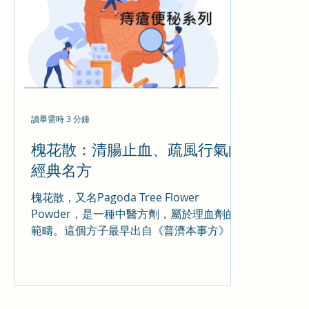
讀畢需時 3 分鐘
槐花散：清腸止血、疏風行氣的
經典名方
槐花散，又名Pagoda Tree Flower
Powder，是一種中醫方劑，屬於理血劑的
範疇。這個方子最早出自《普濟本事方》，
由槐花、側柏葉、荊芥穗和枳殼四味藥材組
成。槐花散的主要功效是清腸止血、疏風行
氣。它主要用於治療風熱濕毒壅遏腸道，損
傷血絡所致的便血。具體來說，它適用於