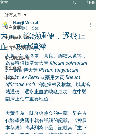
文章
註冊
所有文章
Hongji Medical
所有文章
讀畢需時 5 分鐘
大黃：瀉熱通便，逐瘀止
中醫基礎理論
血，攻積導滯
經方與方劑詳解
大黃，別名將軍、黃良、錦紋大黃等，
常見病症調理
為蓼科植物掌葉大黃 
Rheum palmatum 
養生保健
L.
、唐古特大黃 
Rheum tanguticum 
Maxim. ex Regel
 或藥用大黃 
Rheum 
中藥材
officinale Baill.
 的乾燥根及根莖。以其瀉
熱通便、逐瘀止血的峻猛之功，在中醫
臨床上佔有重要地位。
大黃作為一味歷史悠久的中藥，早在古
代醫學典籍中就有詳細的記載。《神農
本草經》將其列為下品，記載其「主下