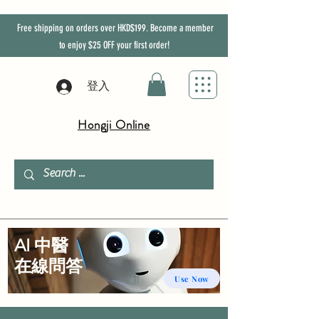
Free shipping on orders over HKD$199. Become a member
to enjoy
$25
OFF
your first order!
登入
Hongji Online
AI 中醫
​在線問答
Use Now