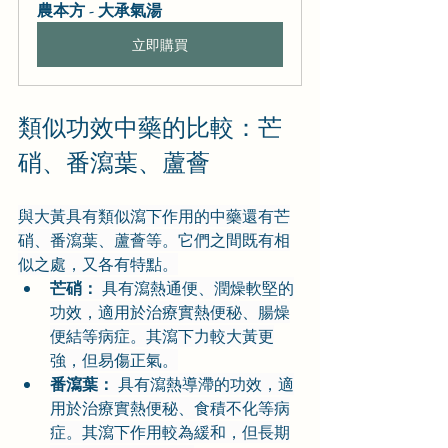
農本方 - 大承氣湯
立即購買
類似功效中藥的比較：芒
硝、番瀉葉、蘆薈
與大黃具有類似瀉下作用的中藥還有芒
硝、番瀉葉、蘆薈等。它們之間既有相
似之處，又各有特點。
芒硝：
 具有瀉熱通便、潤燥軟堅的
功效，適用於治療實熱便秘、腸燥
便結等病症。其瀉下力較大黃更
強，但易傷正氣。
番瀉葉：
 具有瀉熱導滯的功效，適
用於治療實熱便秘、食積不化等病
症。其瀉下作用較為緩和，但長期