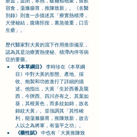
瘀血，血閉，寒熱，破癥瘕積聚，留飲
宿食，蕩滌腸胃，推陳致新」。《名醫
別錄》則進一步描述其「療實熱積滯，
大便秘結，腹痛拒按，裏急後重，口舌
生瘡」。
歷代醫家對大黃的瀉下作用推崇備至，
認為其是治療實熱便秘、積滯內停等病
症的要藥。
《本草綱目》
 李時珍在《本草綱
目》中對大黃的形態、產地、採
收、炮製和功效進行了詳細的描
述。他指出，大黃「生於西番及隴
西，今陝西、四川亦有之。其葉如
葵，其根黃色，而多紋如錦，故名
錦紋大黃」。並強調其「其性峻
利，能蕩滌腸胃，推陳致新，故古
人以之為將軍，有蕩平之功」。
《藥性賦》
 中也有「大黃推陳致