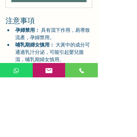
注意事項
孕婦禁用：
 具有瀉下作用，易導致
流產，孕婦禁用。
哺乳期婦女慎用：
 大黃中的成分可
通過乳汁分泌，可能引起嬰兒腹
瀉，哺乳期婦女慎用。
脾胃虛弱者慎用：
 因其性寒，易傷
脾胃，故脾胃虛弱、大便溏稀者不
宜使用。
月經期婦女慎用：
 具有活血作用，
可能導致月經量增加，月經期婦女
慎用。
大黃作為一味傳統中藥，以其瀉熱通
便、逐瘀止血的峻猛之功，在治療多種
疾病方面發揮著重要作用。自古以來，