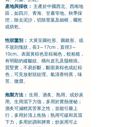
產地與採收：
 主產於中國西北、西南地
區，如四川、青海、甘肅等地。秋季採
挖，除去泥沙，切除莖葉及細根，曬乾
或烘乾。
性狀鑒別：
 大黃呈圓柱形、圓錐形、或
不規則塊狀，長3～17cm，直徑3～
10cm。表面黃棕色至棕褐色，較粗糙，
有明顯的縱皺紋、橫向皮孔及鬚根痕。
質堅實，不易折斷，斷面黃棕色或紅棕
色，可見放射狀紋理。氣清香特異，味
苦、微澀。
炮製方法：
 生用、酒炙、熟用、或炒炭
用。生用瀉下力強，多用於實熱便秘；
酒炙可減輕其苦寒之性，並能引藥上
行，多用於清上焦熱；熟用可緩和其瀉
下力，多用於調和脾胃；炒炭用可止