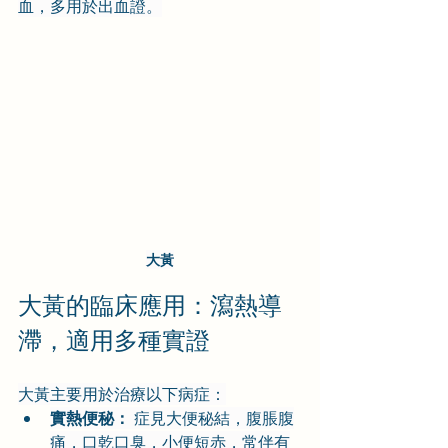
血，多用於出血證。
大黃
大黃的臨床應用：瀉熱導
滯，適用多種實證
大黃主要用於治療以下病症：
實熱便秘：
 症見大便秘結，腹脹腹
痛，口乾口臭，小便短赤，常伴有