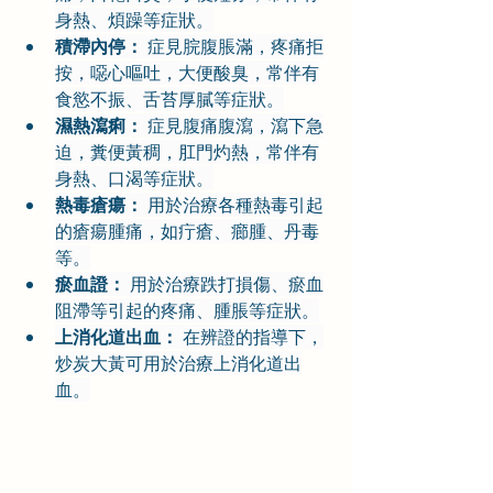
身熱、煩躁等症狀。
積滯內停：
 症見脘腹脹滿，疼痛拒
按，噁心嘔吐，大便酸臭，常伴有
食慾不振、舌苔厚膩等症狀。
濕熱瀉痢：
 症見腹痛腹瀉，瀉下急
迫，糞便黃稠，肛門灼熱，常伴有
身熱、口渴等症狀。
熱毒瘡瘍：
 用於治療各種熱毒引起
的瘡瘍腫痛，如疔瘡、癤腫、丹毒
等。
瘀血證：
 用於治療跌打損傷、瘀血
阻滯等引起的疼痛、腫脹等症狀。
上消化道出血：
 在辨證的指導下，
炒炭大黃可用於治療上消化道出
血。