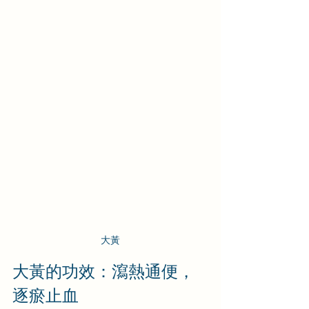
大黃
大黃的功效：瀉熱通便，
逐瘀止血