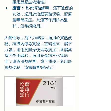
服用易產生依賴性。
蘆薈：
 具有清熱解毒、瀉下通便的
功效，適用於治療實熱便秘、瘡瘍
腫毒等病症。其瀉下作用較為溫
和，但孕婦禁用。
大黃性寒，瀉下力峻猛，適用於實熱便
秘、積滯內停等實證；芒硝性寒，瀉下
力強，適用於腸燥便結等病症；番瀉葉
瀉下作用緩和，適用於食積不化等病
症；蘆薈清熱解毒、瀉下通便，適用於
實熱便秘、瘡瘍腫毒等病症。