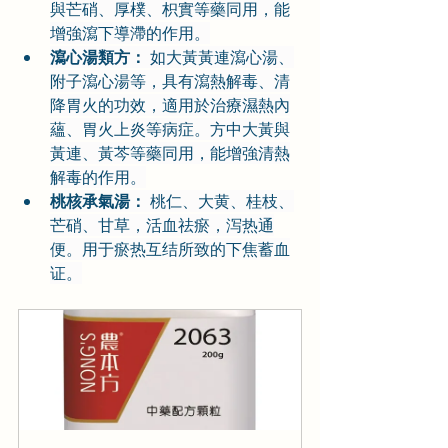
與芒硝、厚樸、枳實等藥同用，能
增強瀉下導滯的作用。
瀉心湯類方：
 如大黃黃連瀉心湯、
附子瀉心湯等，具有瀉熱解毒、清
降胃火的功效，適用於治療濕熱內
蘊、胃火上炎等病症。方中大黃與
黃連、黃芩等藥同用，能增強清熱
解毒的作用。
桃核承氣湯：
 桃仁、大黄、桂枝、
芒硝、甘草，活血祛瘀，泻热通
便。用于瘀热互结所致的下焦蓄血
证。