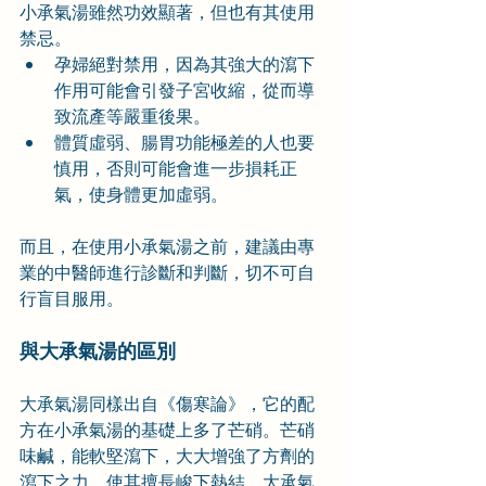
小承氣湯雖然功效顯著，但也有其使用
禁忌。
孕婦絕對禁用，因為其強大的瀉下
作用可能會引發子宮收縮，從而導
致流產等嚴重後果。
體質虛弱、腸胃功能極差的人也要
慎用，否則可能會進一步損耗正
氣，使身體更加虛弱。
而且，在使用小承氣湯之前，建議由專
業的中醫師進行診斷和判斷，切不可自
行盲目服用。
與大承氣湯的區別
大承氣湯同樣出自《傷寒論》，它的配
方在小承氣湯的基礎上多了芒硝。芒硝
味鹹，能軟堅瀉下，大大增強了方劑的
瀉下之力，使其擅長峻下熱結。大承氣