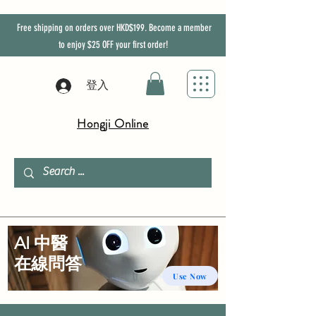
Free shipping on orders over HKD$199. Become a member
to enjoy
$25
OFF
your first order!
登入
Hongji Online
AI 中醫
​在線問答
Use Now