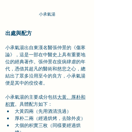
小承氣湯
出處與配方
小承氣湯出自東漢名醫張仲景的《傷寒
論》，這是一部在中醫史上具有重要地
位的經典著作。張仲景在疫病肆虐的年
代，憑借其超凡的醫術和慈悲之心，總
結出了眾多沿用至今的良方，小承氣湯
便是其中的佼佼者。
小承氣湯的主要成分包括
大黃、厚朴和
枳實
。具體配方如下：
大黃四兩（先用酒清洗過）
厚朴二兩（經過烘烤，去除外皮）
大個的枳實三枚（同樣要經過烘