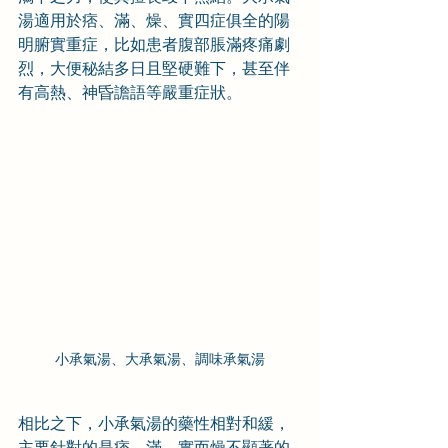
湯適用於痞、滿、燥、實四症俱全的陽
明腑實重症，比如患者腹部脹滿疼痛劇
烈，大便秘結多日且堅硬難下，甚至伴
有高熱、神昏譫語等嚴重症狀。
小承氣湯、大承氣湯、調味承氣湯
相比之下，小承氣湯的藥性相對和緩，
主要針對的是痞、滿、實而燥不顯著的