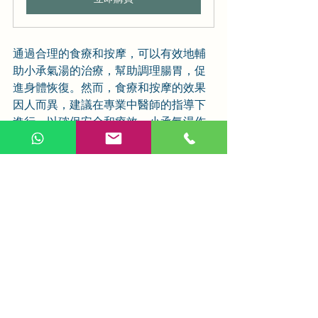
通過合理的食療和按摩，可以有效地輔
助小承氣湯的治療，幫助調理腸胃，促
進身體恢復。然而，食療和按摩的效果
因人而異，建議在專業中醫師的指導下
進行，以確保安全和療效。小承氣湯作
為中醫的經典方劑，結合食療和按摩，
可以更全面地調理腸胃，助力身體回歸
健康平衡。
經方與方劑詳解
相關文章
查看全部