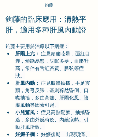
鉤藤
鉤藤的臨床應用：清熱平
肝，適用多種肝風內動證
鉤藤主要用於治療以下病症：
肝陽上亢：
 症見頭痛眩暈，面紅目
赤，煩躁易怒，失眠多夢，血壓升
高，常伴有舌紅苔黃、脈弦等症
狀。
肝風內動：
 症見肢體抽搐，手足震
顫，角弓反張，甚則猝然昏倒、口
噤抽搐，多由高熱、肝陽化風、陰
虛風動等因素引起。
小兒驚風：
 症見高熱驚厥、抽搐昏
迷，多由外感時疫、內蘊痰熱、引
動肝風所致。
妊娠子癇：
 妊娠後期，出現頭痛、