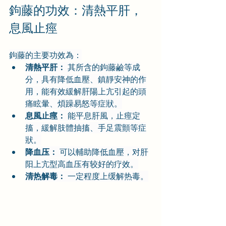
鉤藤的功效：清熱平肝，
息風止痙
鉤藤的主要功效為：
清熱平肝：
 其所含的鉤藤鹼等成
分，具有降低血壓、鎮靜安神的作
用，能有效緩解肝陽上亢引起的頭
痛眩暈、煩躁易怒等症狀。
息風止痙：
 能平息肝風，止痙定
搐，緩解肢體抽搐、手足震顫等症
狀。
降血压：
 可以輔助降低血壓，对肝
阳上亢型高血压有较好的疗效。
清热解毒：
 一定程度上缓解热毒。