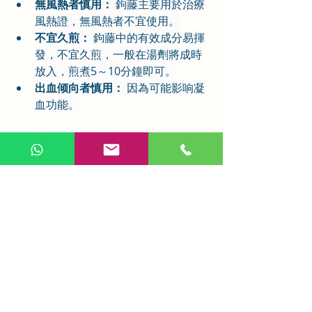
無風熱者慎用：
 鉤藤主要用於治療
風熱證，無風熱者不宜使用。
不宜久煎：
 鉤藤中的有效成分易揮
發，不宜久煎，一般在湯劑將成時
放入，煎煮5～10分鐘即可。
出血倾向者慎用：
 因為可能影响凝
血功能。
總結
鉤藤作為一味傳統中藥，以其清熱平
肝、息風止痙的功效，在治療多種肝陽
上亢、熱盛動風等病症方面發揮著重要
作用。自古以來，它就被醫家視為平肝
熄風、定驚鎮痙的良藥。隨著現代醫學
研究的深入，我們對鉤藤的藥理作用和
臨床應用有了更深入的了解。然而，使
用鉤藤時也需注意其藥性偏涼，不宜長