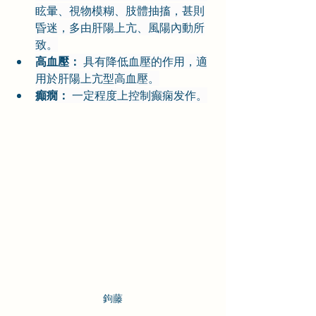
眩暈、視物模糊、肢體抽搐，甚則
昏迷，多由肝陽上亢、風陽內動所
致。
高血壓：
 具有降低血壓的作用，適
用於肝陽上亢型高血壓。
癲癇：
 一定程度上控制癫痫发作。
鉤藤