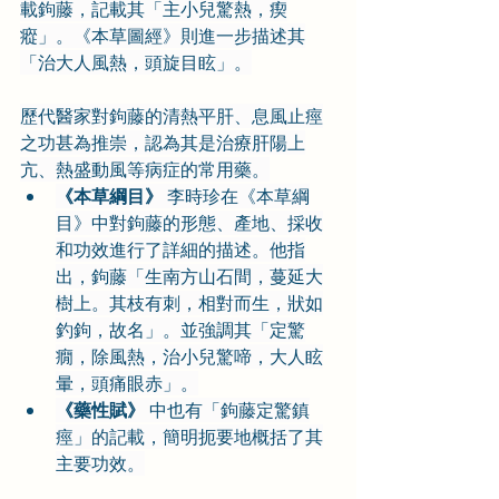
載鉤藤，記載其「主小兒驚熱，瘈
瘲」。《本草圖經》則進一步描述其
「治大人風熱，頭旋目眩」。
歷代醫家對鉤藤的清熱平肝、息風止痙
之功甚為推崇，認為其是治療肝陽上
亢、熱盛動風等病症的常用藥。
《本草綱目》
 李時珍在《本草綱
目》中對鉤藤的形態、產地、採收
和功效進行了詳細的描述。他指
出，鉤藤「生南方山石間，蔓延大
樹上。其枝有刺，相對而生，狀如
釣鉤，故名」。並強調其「定驚
癇，除風熱，治小兒驚啼，大人眩
暈，頭痛眼赤」。
《藥性賦》
 中也有「鉤藤定驚鎮
痙」的記載，簡明扼要地概括了其
主要功效。