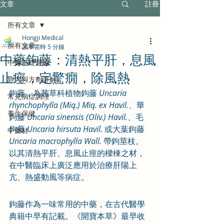
文章
註冊
所有文章
Hongji Medical
所有文章
讀畢需時 5 分鐘
中藥鉤藤：清熱平肝，息風
中醫基礎理論
止痙，定驚癇，除風熱
經方與方劑詳解
鉤藤，為茜草科植物鉤藤 
Uncaria 
常見病症調理
rhynchophylla (Miq.) Miq. ex Havil.
、華
養生保健
鉤藤 
Uncaria sinensis (Oliv.) Havil.
、毛
鉤藤 
Uncaria hirsuta Havil.
 或大葉鉤藤 
中藥材
Uncaria macrophylla Wall.
 帶鉤莖枝。
以其清熱平肝、息風止痙的樑棟之材，
在中醫臨床上廣泛應用於治療肝陽上
亢、熱盛動風等病症。
鉤藤作為一味常用的中藥，在古代醫學
典籍中早有記載。《開寶本草》最早收