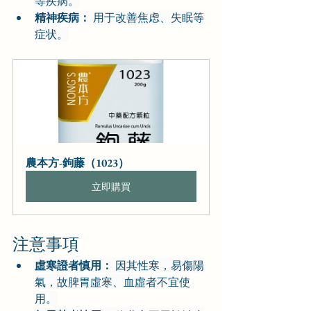
等疾病。
精神疾病：
 用于改善焦虑、失眠等
症状。
農本方-鉤藤（1023）
立即購買
注意事項
虛寒證者慎用：
 因其性寒，易傷陽
氣，故脾胃虛寒、血虛者不宜使
用。