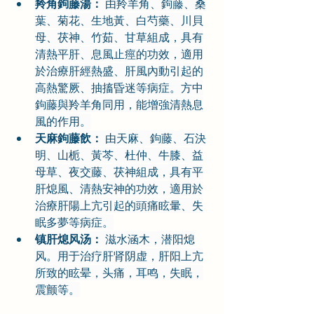
羚角鉤藤湯：
 由羚羊角、鉤藤、桑
葉、菊花、生地黃、白芍藥、川貝
母、茯神、竹茹、甘草組成，具有
清熱平肝、息風止痙的功效，適用
於治療肝經熱盛、肝風內動引起的
高熱驚厥、抽搐昏迷等病症。方中
鉤藤與羚羊角同用，能增強清熱息
風的作用。
天麻鉤藤飲：
 由天麻、鉤藤、石決
明、山栀、黃芩、杜仲、牛膝、益
母草、夜交藤、茯神組成，具有平
肝熄風、清熱安神的功效，適用於
治療肝陽上亢引起的頭痛眩暈、失
眠多夢等病症。
镇肝熄风汤：
 滋水涵木，潜阳熄
风。用于治疗肝肾阴虚，肝阳上亢
所致的眩晕，头痛，耳鸣，失眠，
震颤等。