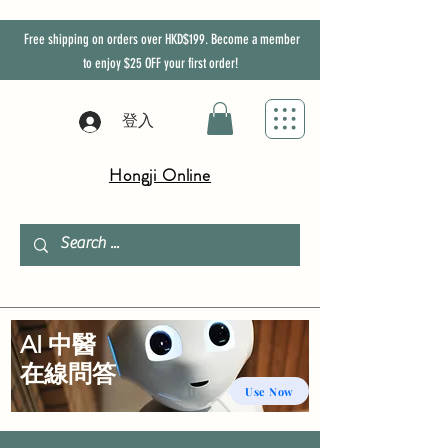
Free shipping on orders over HKD$199. Become a member
to enjoy
$25
OFF
your first order!
登入
Hongji Online
AI 中醫
​在線問答
Use Now