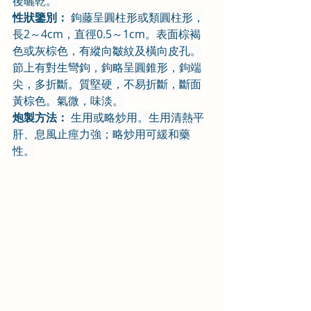
後曬乾。
性狀鑒別：
 鉤藤呈圓柱形或類圓柱形，
長2～4cm，直徑0.5～1cm。表面棕褐
色或灰棕色，有縱向皺紋及橫向皮孔。
節上有對生彎鉤，鉤略呈圓錐形，鉤端
尖，多折斷。質堅硬，不易折斷，斷面
黃棕色。氣微，味淡。
炮製方法：
 生用或略炒用。生用清熱平
肝、息風止痙力強；略炒用可緩和藥
性。