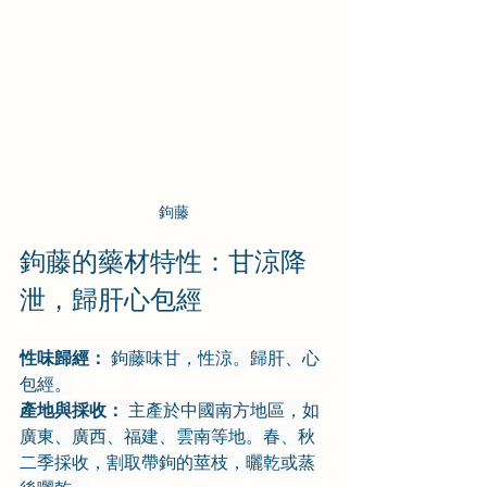
鉤藤
鉤藤的藥材特性：甘涼降
泄，歸肝心包經
性味歸經：
 鉤藤味甘，性涼。歸肝、心
包經。
產地與採收：
 主產於中國南方地區，如
廣東、廣西、福建、雲南等地。春、秋
二季採收，割取帶鉤的莖枝，曬乾或蒸