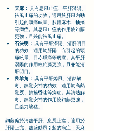
天麻：
 具有息風止痙、平肝潛陽、
祛風止痛的功效，適用於肝風內動
引起的頭痛眩暈、肢體麻木、抽搐
等病症。其息風止痙的作用較鉤藤
更強，且兼能祛風止痛。
石決明：
 具有平肝潛陽、清肝明目
的功效，適用於肝陽上亢引起的頭
痛眩暈、目赤腫痛等病症。其平肝
潛陽的作用較鉤藤更強，且兼能清
肝明目。
羚羊角：
 具有平肝熄風、清熱解
毒、鎮驚安神的功效，適用於高熱
驚厥、抽搐昏迷等病症。其清熱解
毒、鎮驚安神的作用較鉤藤更強，
且藥力峻猛。
鉤藤偏於清熱平肝、息風止痙，適用於
肝陽上亢、熱盛動風引起的病症；天麻