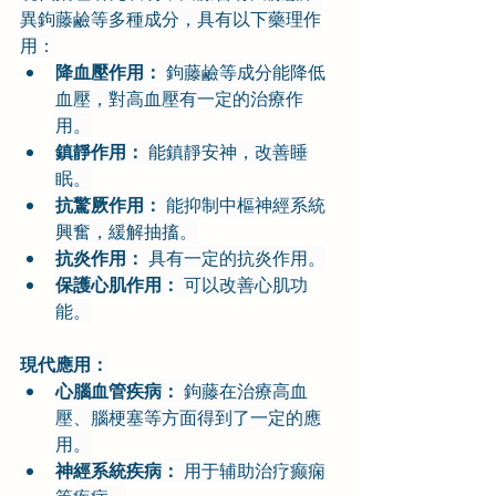
異鉤藤鹼等多種成分，具有以下藥理作
用：
降血壓作用：
 鉤藤鹼等成分能降低
血壓，對高血壓有一定的治療作
用。
鎮靜作用：
 能鎮靜安神，改善睡
眠。
抗驚厥作用：
 能抑制中樞神經系統
興奮，緩解抽搐。
抗炎作用：
 具有一定的抗炎作用。
保護心肌作用：
 可以改善心肌功
能。
現代應用：
心腦血管疾病：
 鉤藤在治療高血
壓、腦梗塞等方面得到了一定的應
用。
神經系統疾病：
 用于辅助治疗癫痫