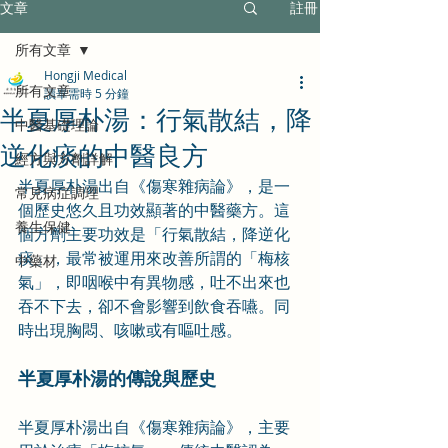
文章
註冊
所有文章
Hongji Medical
所有文章
讀畢需時 5 分鐘
半夏厚朴湯：行氣散結，降
中醫基礎理論
逆化痰的中醫良方
經方與方劑詳解
半夏厚朴湯出自《傷寒雜病論》，是一
常見病症調理
個歷史悠久且功效顯著的中醫藥方。這
養生保健
個方劑主要功效是「行氣散結，降逆化
痰」，最常被運用來改善所謂的「梅核
中藥材
氣」，即咽喉中有異物感，吐不出來也
吞不下去，卻不會影響到飲食吞嚥。同
時出現胸悶、咳嗽或有嘔吐感。
半夏厚朴湯的傳說與歷史
半夏厚朴湯出自《傷寒雜病論》，主要