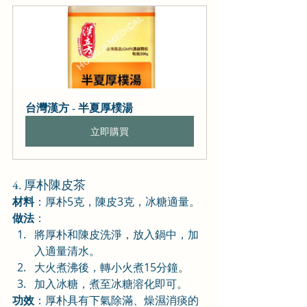
台灣漢方 - 半夏厚樸湯
立即購買
4. 厚朴陳皮茶
材料
：厚朴5克，陳皮3克，冰糖適量。
做法
：
將厚朴和陳皮洗淨，放入鍋中，加
入適量清水。
大火煮沸後，轉小火煮15分鐘。
加入冰糖，煮至冰糖溶化即可。
功效
：厚朴具有下氣除滿、燥濕消痰的