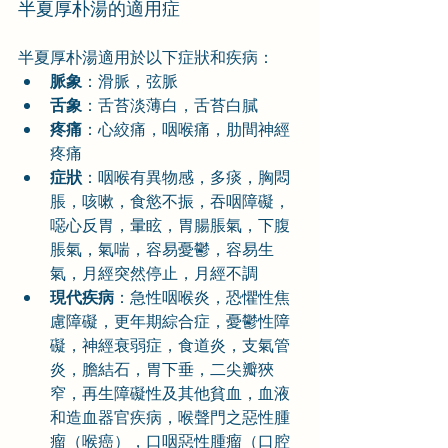
半夏厚朴湯的適用症
半夏厚朴湯適用於以下症狀和疾病：
脈象
：滑脈，弦脈
舌象
：舌苔淡薄白，舌苔白膩
疼痛
：心絞痛，咽喉痛，肋間神經
疼痛
症狀
：咽喉有異物感，多痰，胸悶
脹，咳嗽，食慾不振，吞咽障礙，
噁心反胃，暈眩，胃腸脹氣，下腹
脹氣，氣喘，容易憂鬱，容易生
氣，月經突然停止，月經不調
現代疾病
：急性咽喉炎，恐懼性焦
慮障礙，更年期綜合症，憂鬱性障
礙，神經衰弱症，食道炎，支氣管
炎，膽結石，胃下垂，二尖瓣狹
窄，再生障礙性及其他貧血，血液
和造血器官疾病，喉聲門之惡性腫
瘤（喉癌），口咽惡性腫瘤（口腔