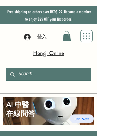
Free shipping on orders over HKD$199. Become a member
to enjoy
$25
OFF
your first order!
登入
Hongji Online
AI 中醫
​在線問答
Use Now