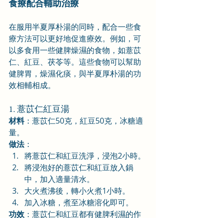
食療配合輔助治療
在服用半夏厚朴湯的同時，配合一些食
療方法可以更好地促進療效。例如，可
以多食用一些健脾燥濕的食物，如薏苡
仁、紅豆、茯苓等。這些食物可以幫助
健脾胃，燥濕化痰，與半夏厚朴湯的功
效相輔相成。
1. 薏苡仁紅豆湯
材料
：薏苡仁50克，紅豆50克，冰糖適
量。
做法
：
將薏苡仁和紅豆洗淨，浸泡2小時。
將浸泡好的薏苡仁和紅豆放入鍋
中，加入適量清水。
大火煮沸後，轉小火煮1小時。
加入冰糖，煮至冰糖溶化即可。
功效
：薏苡仁和紅豆都有健脾利濕的作