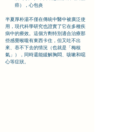
癌），心包炎
半夏厚朴湯不僅在傳統中醫中被廣泛使
用，現代科學研究也證實了它在多種疾
病中的療效。這個方劑特別適合治療那
些感覺喉嚨有東西卡住，但又吐不出
來、吞不下去的情況（也就是「梅核
氣」），同時還能緩解胸悶、咳嗽和噁
心等症狀。