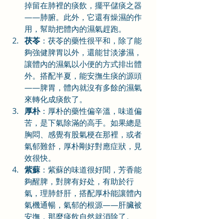
掉留在肺裡的痰飲，擺平儲痰之器
——肺腑。此外，它還有燥濕的作
用，幫助把體內的濕氣趕跑。
茯苓
：茯苓的藥性很平和，除了能
夠強健脾胃以外，還能甘淡滲濕，
讓體內的濕氣以小便的方式排出體
外。搭配半夏，能安撫生痰的源頭
——脾胃，體內就沒有多餘的濕氣
來轉化成痰飲了。
厚朴
：厚朴的藥性偏辛溫，味道偏
苦，是下氣除滿的高手。如果總是
胸悶、感覺有股氣梗在那裡，或者
氣郁難舒，厚朴剛好對應症狀，見
效很快。
紫蘇
：紫蘇的味道很好聞，芳香能
夠醒脾，對脾有好处，有助於行
氣，理肺舒肝，搭配厚朴能讓體內
氣機通暢，氣郁的根源——肝臟被
安撫，那麼痰飲自然就消除了。