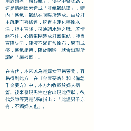
用於治療「梅核氣」。傳統中醫認為，
這是情緒因素造成「肝氣鬱結證」，體
內「痰氣」鬱結在咽喉所造成。由於肝
主疏泄而喜條達，脾胃主運化轉輸水
津，肺主宣降，司通調水道之職。若情
緒不佳，心情鬱悶造成肝氣鬱結，肺胃
宣降失司，津液不渴正常輸布，聚而成
痰，痰氣相搏，阻於咽喉，就會出現所
謂的「梅核氣」。
在古代，本來以為是婦女容易鬱悶，容
易得到此方，在《金匱要略》和《備急
千金要方》中，本方均收載於婦人病
篇。後來發現男性也會出現此症狀，後
代吳謙等更是明確指出：「此證男子亦
有，不獨婦人也」。