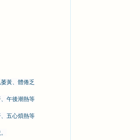
色萎黃、體倦乏
汗、午後潮熱等
汗、五心煩熱等
狀。