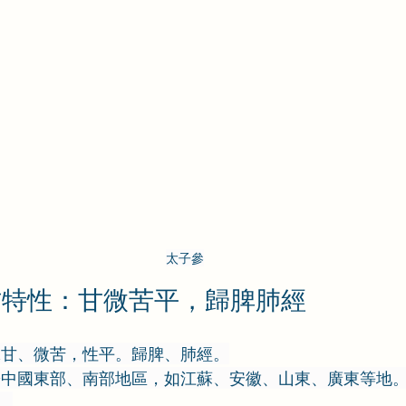
太子參
材特性：甘微苦平，歸脾肺經
味甘、微苦，性平。歸脾、肺經。
於中國東部、南部地區，如江蘇、安徽、山東、廣東等地
。