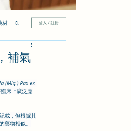
藥材
登入 / 註冊
，補氣
a (Miq.) Pax ex 
醫臨床上廣泛應
記載，但根據其
的藥物相似。