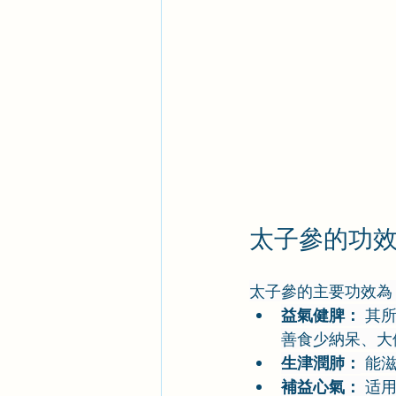
太子參的功
太子參的主要功效為
益氣健脾：
 其
善食少納呆、大
生津潤肺：
 能
補益心氣：
 适