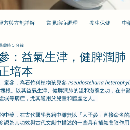
經方與方劑詳解
常見病症調理
養生保健
中
畢需時 5 分鐘
參：益氣生津，健脾潤肺
正培本
、童參，為石竹科植物孩兒參 
Pseudostellaria heterophyll
燥塊根。以其益氣生津、健脾潤肺的溫和滋養之功，在中
虛弱等病症，尤其適用於兒童和體虛之人。
的中藥，在古代醫學典籍中雖無以「太子參」直接命名的
多認為其功效與古代文獻中描述的一些具有補氣養陰作用