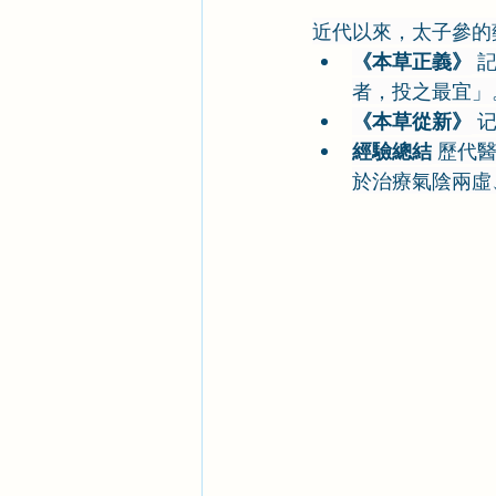
近代以來，太子參的
《本草正義》
 
者，投之最宜」
《本草從新》
 
經驗總結
 歷代
於治療氣陰兩虛