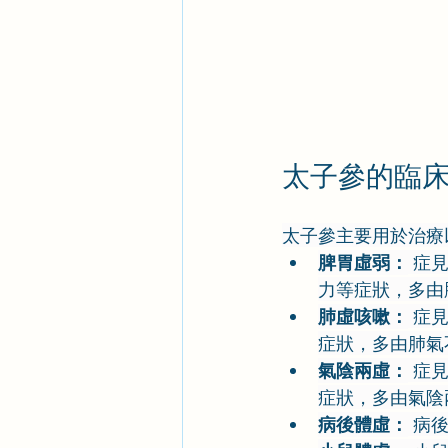
太子參的臨
太子參主要用於治療
脾胃虛弱：
 症
力等症狀，多由
肺虛咳嗽：
 症
症狀，多由肺氣
氣陰兩虛：
 症
症狀，多由氣陰
病後體虛：
 病