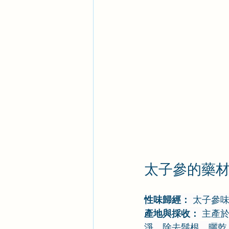
太子參的藥
性味歸經：
 太子參
產地與採收：
 主產
淨，除去鬚根，曬乾