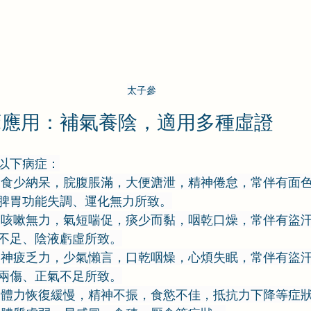
太子參
床應用：補氣養陰，適用多種虛證
以下病症：
見食少納呆，脘腹脹滿，大便溏泄，精神倦怠，常伴有面
脾胃功能失調、運化無力所致。
見咳嗽無力，氣短喘促，痰少而黏，咽乾口燥，常伴有盜
不足、陰液虧虛所致。
見神疲乏力，少氣懶言，口乾咽燥，心煩失眠，常伴有盜
兩傷、正氣不足所致。
後體力恢復緩慢，精神不振，食慾不佳，抵抗力下降等症