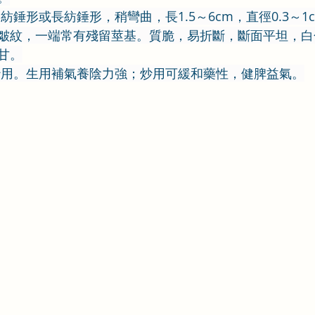
呈紡錘形或長紡錘形，稍彎曲，長1.5～6cm，直徑0.3～
皺紋，一端常有殘留莖基。質脆，易折斷，斷面平坦，白
甘。
炒用。生用補氣養陰力強；炒用可緩和藥性，健脾益氣。