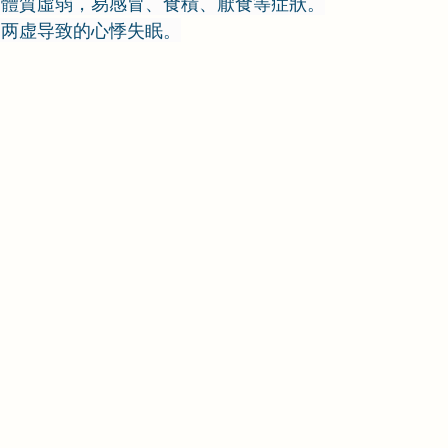
兒體質虛弱，易感冒、食積、厭食等症狀。
阴两虚导致的心悸失眠。