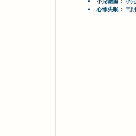
小兒體虛：
 小
心悸失眠：
 气