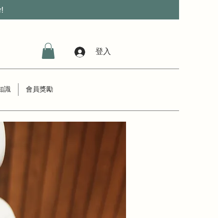
r!
登入
知識
會員獎勵