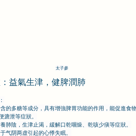
太子參
效：益氣生津，健脾潤肺
：
所含的多糖等成分，具有增強脾胃功能的作用，能促進食
便溏泄等症狀。
滋養肺陰，生津止渴，緩解口乾咽燥、乾咳少痰等症狀。
用于气阴两虚引起的心悸失眠。