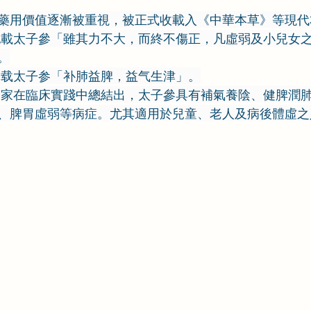
藥用價值逐漸被重視，被正式收載入《中華本草》等現代
記載太子參「雖其力不大，而終不傷正，凡虛弱及小兒女
。
记载太子参「补肺益脾，益气生津」。
醫家在臨床實踐中總結出，太子參具有補氣養陰、健脾潤
、脾胃虛弱等病症。尤其適用於兒童、老人及病後體虛之