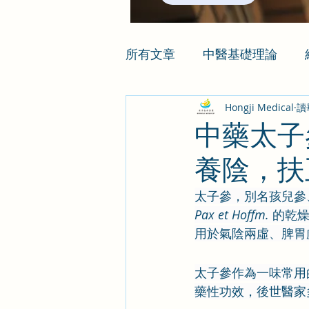
所有文章
中醫基礎理論
Hongji Medical
讀
中藥太子
養陰，扶
太子參，別名孩兒參
Pax et Hoffm.
 的乾
用於氣陰兩虛、脾胃
太子參作為一味常用
藥性功效，後世醫家