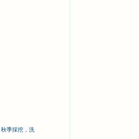
。秋季採挖，洗