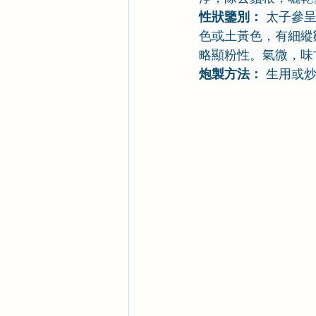
性狀鑒別：
 太子參
色或土黃色，有細縱
略顯粉性。氣微，味
炮製方法：
 生用或