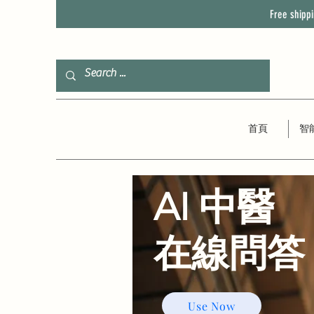
Free shipp
首頁
智
AI 中醫
​在線問答
Use Now