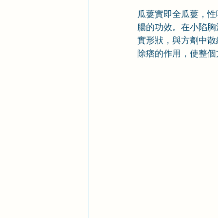
瓜蔞實即全瓜蔞，性
腸的功效。在小陷胸
實形狀，與方劑中散
除痞的作用，使整個