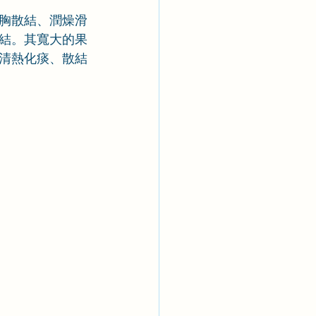
胸散結、潤燥滑
結。其寬大的果
清熱化痰、散結