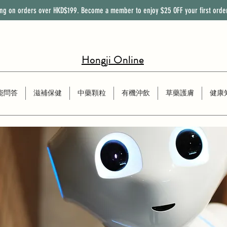
ing on orders over HKD$199. Become a member to enjoy
$25
OFF
your first orde
Hongji Online
能問答
滋補保健
中藥顆粒
有機沖飲
草藥護膚
健康