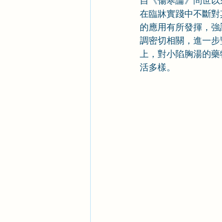
自《傷寒論》問世以
在臨牀實踐中不斷對
的應用有所發揮，強
調密切相關，進一步
上，對小陷胸湯的藥
活多樣。