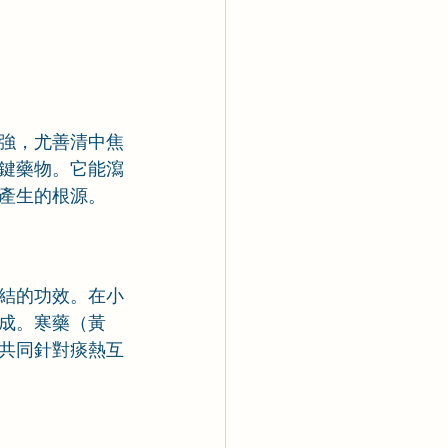
強，尤善清中焦
鍵藥物。它能瀉
產生的根源。
結的功效。在小
成。寒藥（黃
共同針對痰熱互