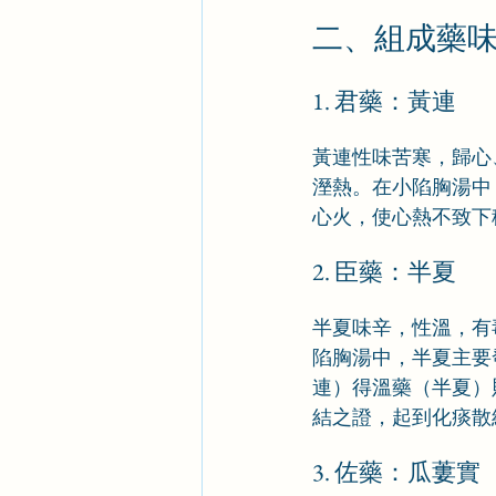
二、組成藥
1. 君藥：黃連
黃連性味苦寒，歸心
溼熱。在小陷胸湯中
心火，使心熱不致下
2. 臣藥：半夏
半夏味辛，性溫，有
陷胸湯中，半夏主要
連）得溫藥（半夏）
結之證，起到化痰散
3. 佐藥：瓜蔞實