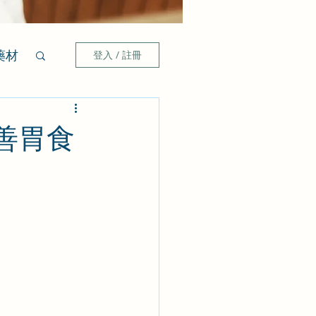
藥材
登入 / 註冊
善胃食