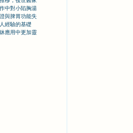
推移，後世醫家
作中對小陷胸湯
證與脾胃功能失
人經驗的基礎
牀應用中更加靈