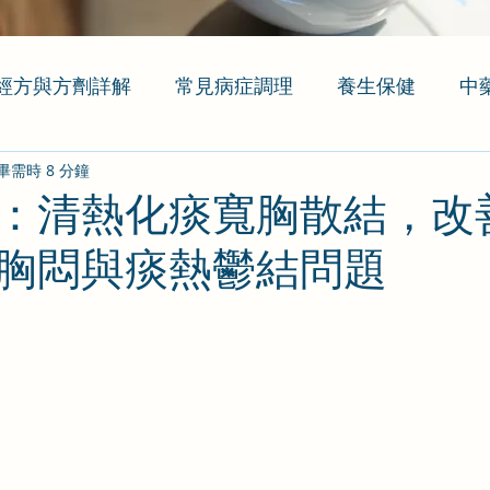
經方與方劑詳解
常見病症調理
養生保健
中
畢需時 8 分鐘
：清熱化痰寬胸散結，改
胸悶與痰熱鬱結問題