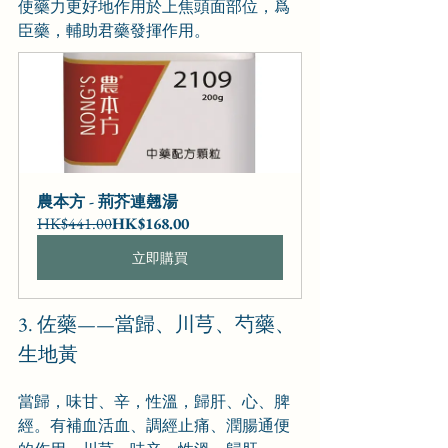
使藥力更好地作用於上焦頭面部位，爲
臣藥，輔助君藥發揮作用。
農本方 - 荊芥連翹湯
HK$441.00
HK$168.00
立即購買
3. 佐藥——當歸、川芎、芍藥、
生地黃
當歸，味甘、辛，性溫，歸肝、心、脾
經。有補血活血、調經止痛、潤腸通便