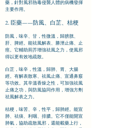
藥，針對風邪熱毒侵襲人體的病機發揮
主要作用。
2. 臣藥——防風、白芷、桔梗
防風，味辛、甘，性微溫，歸膀胱、
肝、脾經。能祛風解表、勝溼止痛、止
痙。它輔助荊芥增強祛風之力，使風邪
得以更有效地疏散。
白芷，味辛，性溫，歸肺、胃、大腸
經。有解表散寒、祛風止痛、宣通鼻竅
等功效。其辛溫香燥之性，可加強祛風
止痛之功，與防風協同作用，增強方劑
祛風解表之力。
桔梗，味苦、辛，性平，歸肺經。能宣
肺、祛痰、利咽、排膿。它不僅能開宣
肺氣，協助疏散風邪，還能載藥上行，