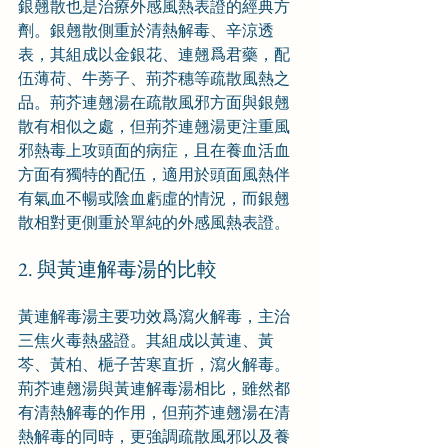
銀翹散也是治療外感風熱表證的經典方
劑。銀翹散側重於清熱解毒、辛涼透
表，其組成以金銀花、連翹爲君藥，配
伍薄荷、牛蒡子、荊芥穗等疏散風熱之
品。荊芥連翹湯在疏散風邪方面與銀翹
散有相似之處，但荊芥連翹湯更注重風
邪熱毒上攻頭面的病症，且在養血活血
方面有獨特的配伍，適用於頭面風熱伴
有氣血不暢或陰血虧虛的情況，而銀翹
散相對更側重於單純的外感風熱表證。
2. 與黃連解毒湯的比較
黃連解毒湯主要功效爲瀉火解毒，主治
三焦火毒熱盛證。其組成以黃連、黃
芩、黃柏、梔子苦寒直折，瀉火解毒。
荊芥連翹湯與黃連解毒湯相比，雖然都
有清熱解毒的作用，但荊芥連翹湯在清
熱解毒的同時，更強調疏散風邪以及養