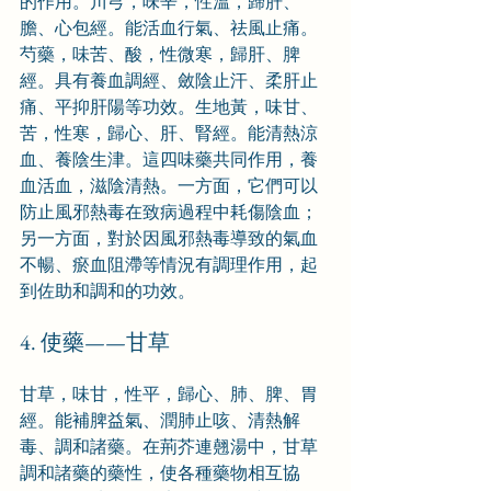
的作用。川芎，味辛，性溫，歸肝、
膽、心包經。能活血行氣、祛風止痛。
芍藥，味苦、酸，性微寒，歸肝、脾
經。具有養血調經、斂陰止汗、柔肝止
痛、平抑肝陽等功效。生地黃，味甘、
苦，性寒，歸心、肝、腎經。能清熱涼
血、養陰生津。這四味藥共同作用，養
血活血，滋陰清熱。一方面，它們可以
防止風邪熱毒在致病過程中耗傷陰血；
另一方面，對於因風邪熱毒導致的氣血
不暢、瘀血阻滯等情況有調理作用，起
到佐助和調和的功效。
4. 使藥——甘草
甘草，味甘，性平，歸心、肺、脾、胃
經。能補脾益氣、潤肺止咳、清熱解
毒、調和諸藥。在荊芥連翹湯中，甘草
調和諸藥的藥性，使各種藥物相互協