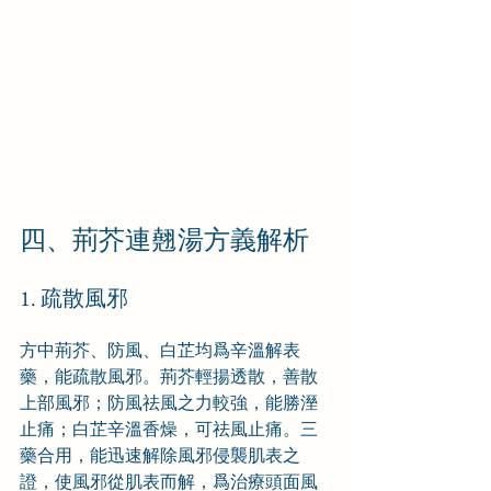
四、荊芥連翹湯方義解析
1. 疏散風邪
方中荊芥、防風、白芷均爲辛溫解表
藥，能疏散風邪。荊芥輕揚透散，善散
上部風邪；防風祛風之力較強，能勝溼
止痛；白芷辛溫香燥，可祛風止痛。三
藥合用，能迅速解除風邪侵襲肌表之
證，使風邪從肌表而解，爲治療頭面風