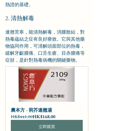
熱證的基礎。
2. 清熱解毒
連翹苦寒，能清熱解毒，消腫散結，對
熱毒蘊結之症有良好療效。它與其他藥
物協同作用，可清解頭面部位的熱毒，
緩解牙齦腫痛、口舌生瘡、目赤腫痛等
症狀，是針對熱毒病機的關鍵藥物。
農本方 - 荊芥連翹湯
HK$441.00
HK$168.00
立即購買