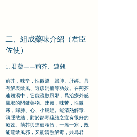
二、組成藥味介紹（君臣
佐使）
1. 君藥——荊芥、連翹
荊芥，味辛，性微溫，歸肺、肝經。具
有解表散風、透疹消瘡等功效。在荊芥
連翹湯中，它能疏散風邪，爲治療外感
風邪的關鍵藥物。連翹，味苦，性微
寒，歸肺、心、小腸經。能清熱解毒、
消腫散結，對於熱毒蘊結之症有很好的
療效。荊芥與連翹相伍，一溫一寒，既
能疏散風邪，又能清熱解毒，共爲君