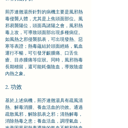
荊芥連翹湯所針對的病機主要是風邪熱
毒侵襲人體，尤其是上焦頭面部位。風
邪易襲陽位，頭面爲諸陽之會，風邪熱
毒上攻，可導致頭面部出現多種病症。
如風熱之邪侵襲肌表，可出現發熱、惡
寒等表證；熱毒蘊結於頭面經絡，氣血
運行不暢，可引發牙齦腫痛、口舌生
瘡、目赤腫痛等症狀。同時，風邪熱毒
長期稽留，還可能耗傷陰血，導致陰虛
內熱之象。
2. 功效
基於上述病機，荊芥連翹湯具有疏風清
熱、解毒消腫、養血活血的功效。通過
疏散風邪，解除肌表之邪；清熱解毒，
消除熱毒之患；養血活血，調理氣血，
改善因風邪熱毒導致的氣血不暢和陰血