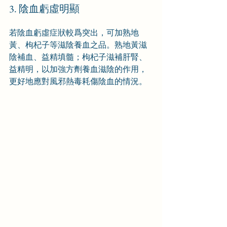
3. 陰血虧虛明顯
若陰血虧虛症狀較爲突出，可加熟地
黃、枸杞子等滋陰養血之品。熟地黃滋
陰補血、益精填髓；枸杞子滋補肝腎、
益精明，以加強方劑養血滋陰的作用，
更好地應對風邪熱毒耗傷陰血的情況。