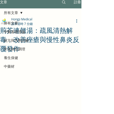
文章
註冊
所有文章
Hongji Medical
所有文章
讀畢需時 7 分鐘
荊芥連翹湯：疏風清熱解
中醫基礎理論
毒，改善痤瘡與慢性鼻炎反
經方與方劑詳解
覆發作
常見病症調理
養生保健
中藥材