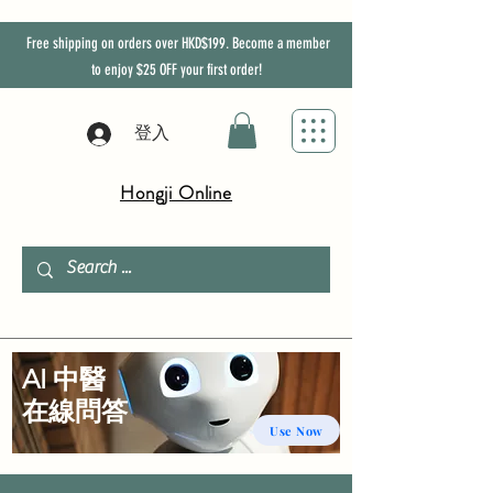
Free shipping on orders over HKD$199. Become a member
to enjoy
$25
OFF
your first order!
登入
Hongji Online
AI 中醫
​在線問答
Use Now