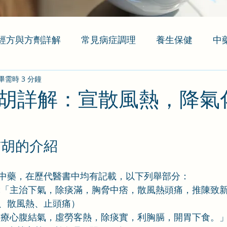
經方與方劑詳解
常見病症調理
養生保健
中
畢需時 3 分鐘
胡詳解：宣散風熱，降氣
前胡的介紹
中藥，在歷代醫書中均有記載，以下列舉部分：
:
「主治下氣，除痰滿，胸脅中痞，散風熱頭痛，推陳致
、散風熱、止頭痛）
「療心腹結氣，虛勞客熱，除痰實，利胸膈，開胃下食。