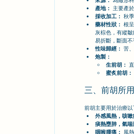
來源：
 為繖形
產地：
 主要產
採收加工：
 秋
藥材性狀：
 根
灰棕色，有縱皺
易折斷，斷面不
性味歸經：
 苦
炮製：
生前胡：
 
蜜炙前胡：
三、前胡所
前胡主要用於治療以
外感風熱，咳嗽
痰熱壅肺，氣喘
咽喉腫痛：
 風