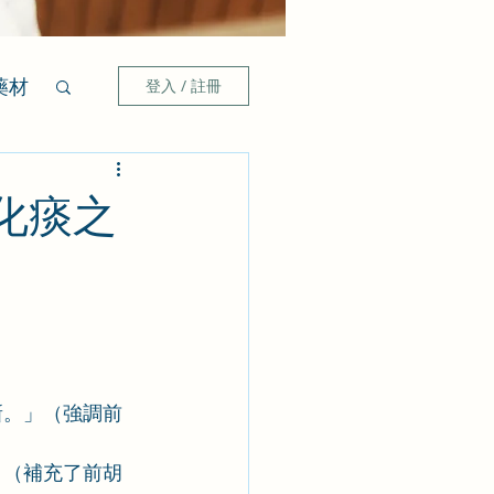
藥材
登入 / 註冊
化痰之
新。」（強調前
」（補充了前胡