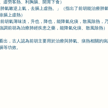
、虛勞客熱、利胸膈、開胃下食）
治肺氣嗽逆上氣，去膈上虛熱。」（指出了前胡能治療肺
除膈上虛熱）
「前胡氣薄味淡，升也，降也，能降氣化痰，散風除熱，
強調前胡為治療肺經疾患之藥，能降氣化痰、散風除熱）
看出，古人認為前胡主要用於治療與肺氣、痰熱相關的病
膈等功效。