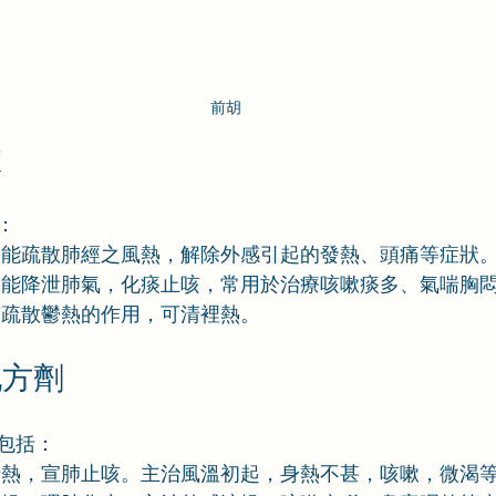
前胡
效
：
胡能疏散肺經之風熱，解除外感引起的發熱、頭痛等症狀
胡能降泄肺氣，化痰止咳，常用於治療咳嗽痰多、氣喘胸
有疏散鬱熱的作用，可清裡熱。
配方劑
包括：
清熱，宣肺止咳。主治風溫初起，身熱不甚，咳嗽，微渴