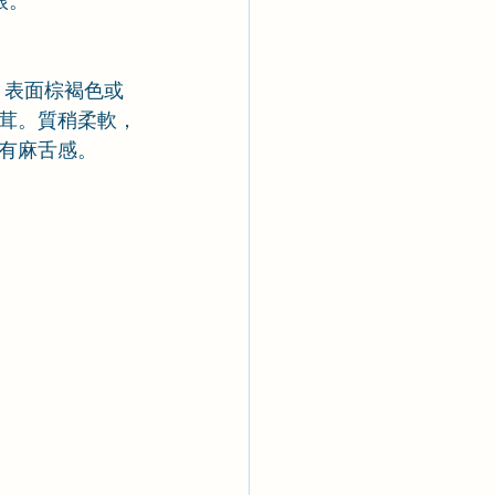
根。
m。表面棕褐色或
茸。質稍柔軟，
有麻舌感。