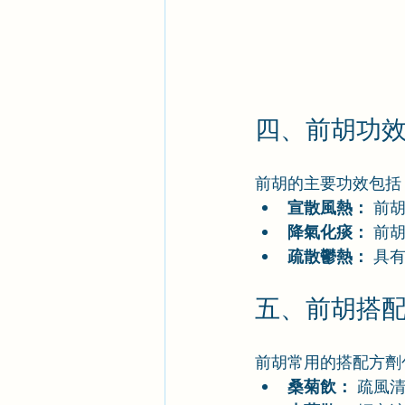
四、前胡功
前胡的主要功效包括
宣散風熱：
 前
降氣化痰：
 前
疏散鬱熱：
 具
五、前胡搭
前胡常用的搭配方劑
桑菊飲：
 疏風