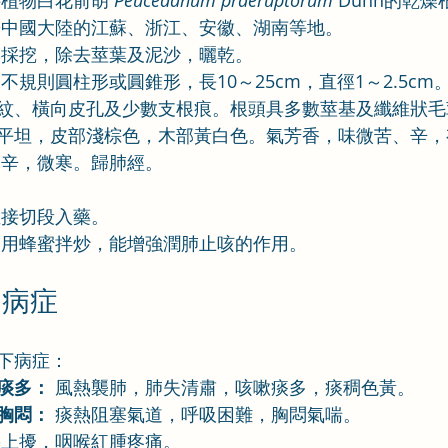
科植物白花前胡 
Peucedanum praeruptorum
 Dunn的乾燥
於中國大陸的江蘇、浙江、安徽、湖南等地。
季採挖，除去莖葉及泥沙，曬乾。
呈不規則圓柱形或圓錐形，長10～25cm，直徑1～2.5c
紋、橫向皮孔及少數支根痕。根頭具多數莖基及纖維狀毛
平坦，皮部淺棕色，木部黃白色。氣芳香，味微苦、辛，
、辛，微寒。歸肺經。
直接切段入藥。
 用蜂蜜拌炒，能增強潤肺止咳的作用。
用病症
下病症：
痰多：
 風熱襲肺，肺失清肅，咳嗽痰多，痰稠色黃。
胸悶：
 痰熱阻塞氣道，呼吸困難，胸悶氣喘。
熱上擾，咽喉紅腫疼痛。