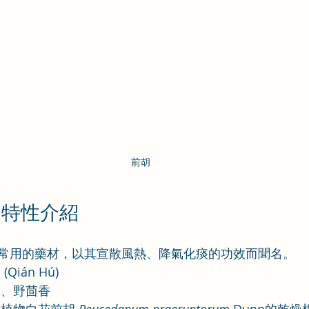
前胡
胡特性介紹
常用的藥材，以其宣散風熱、降氣化痰的功效而聞名。
(Qián Hú)
胡、野茴香