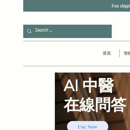
Free shipp
首頁
智
AI 中醫
​在線問答
Use Now