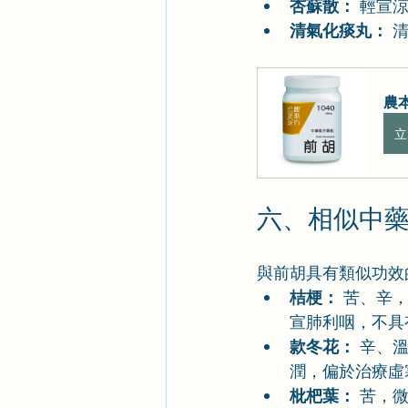
杏蘇散：
 輕宣
清氣化痰丸：
 
農本
立
六、相似中
與前胡具有類似功效
桔梗：
 苦、辛
宣肺利咽，不具
款冬花：
 辛、
潤，偏於治療虛
枇杷葉：
 苦，