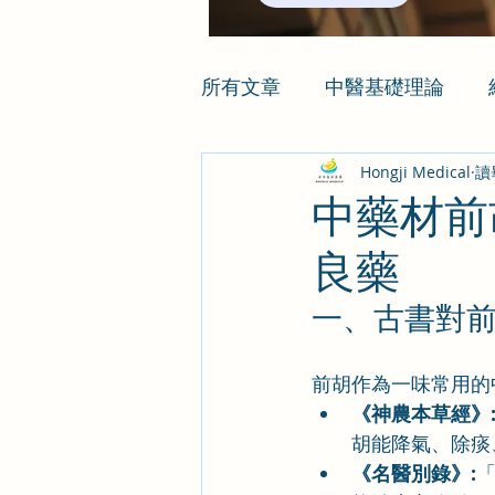
所有文章
中醫基礎理論
Hongji Medical
讀
中藥材前
良藥
一、古書對
前胡作為一味常用的
《神農本草經》
胡能降氣、除痰
《名醫別錄》: