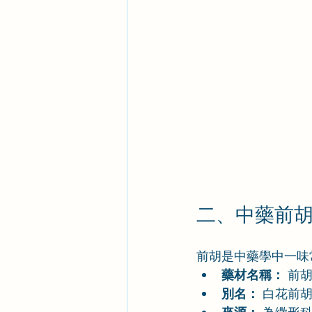
二、中藥前
前胡是中藥學中一味
藥材名稱：
 前胡 
別名：
 白花前