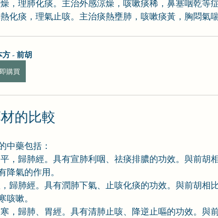
涼燥，理肺化痰。主治外感涼燥，咳嗽痰稀，鼻塞咽乾等
清熱化痰，理氣止咳。主治痰熱壅肺，咳嗽痰黃，胸悶氣
方 - 前胡
即購買
藥材的比較
的中藥包括：
，平，歸肺經。具有宣肺利咽、祛痰排膿的功效。與前胡
有降氣的作用。
溫，歸肺經。具有潤肺下氣、止咳化痰的功效。與前胡相
寒咳嗽。
微寒，歸肺、胃經。具有清肺止咳、降逆止嘔的功效。與