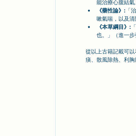
能治療心腹結氣
《藥性論》:
「
嗽氣喘，以及清
《本草綱目》:
也。」（進一步
從以上古籍記載可以
痰、散風除熱、利胸