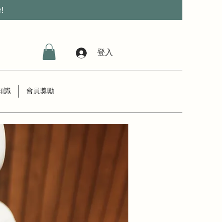
r!
登入
知識
會員獎勵