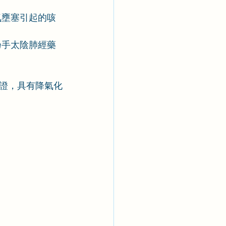
氣壅塞引起的咳
乃手太陰肺經藥
證，具有降氣化