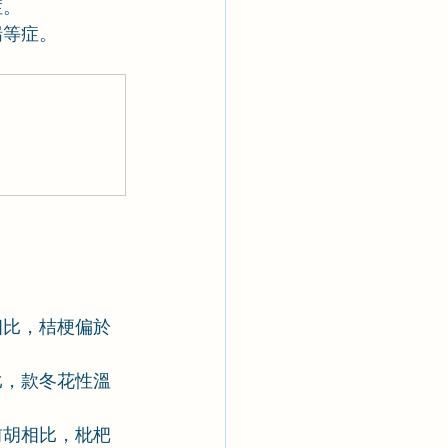
症。
喘等症。
相比，桔梗偏於
比，款冬花性溫
前胡相比，枇杷