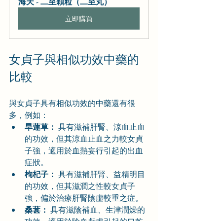
海天 - 二至顆粒（二至丸）
立即購買
女貞子與相似功效中藥的
比較
與女貞子具有相似功效的中藥還有很
多，例如：
旱蓮草：
 具有滋補肝腎、涼血止血
的功效，但其涼血止血之力較女貞
子強，適用於血熱妄行引起的出血
症狀。
枸杞子：
 具有滋補肝腎、益精明目
的功效，但其滋潤之性較女貞子
強，偏於治療肝腎陰虛較重之症。
桑葚：
 具有滋陰補血、生津潤燥的