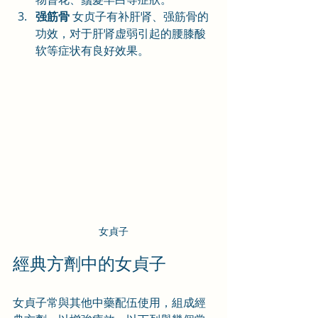
强筋骨
 女贞子有补肝肾、强筋骨的
功效，对于肝肾虚弱引起的腰膝酸
软等症状有良好效果。
女貞子
經典方劑中的女貞子
女貞子常與其他中藥配伍使用，組成經