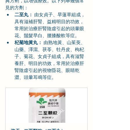
典方劑，以增強療效。以下列舉幾個常
見的方劑：
二至丸：
 由女貞子、旱蓮草組成，
具有滋補肝腎、益精明目的功效，
常用於治療肝腎陰虛引起的頭暈眼
花、鬚髮早白、腰膝酸軟等症。
杞菊地黃丸：
 由熟地黃、山茱萸、
山藥、澤瀉、茯苓、牡丹皮、枸杞
子、菊花、女貞子組成，具有滋腎
養肝、明目的功效，常用於治療肝
腎陰虛引起的視物昏花、眼睛乾
澀、頭暈耳鳴等症。