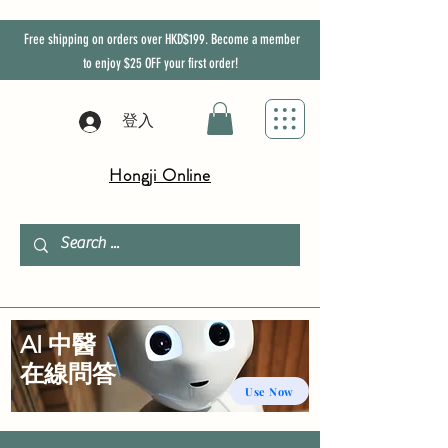
Free shipping on orders over HKD$199. Become a member
to enjoy
$25
OFF
your first order!
登入
Hongji Online
AI 中醫
​在線問答
Use Now