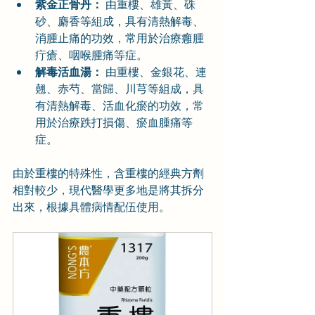
紫金正骨丹：
 由重樓、雄黃、硃
砂、麝香等組成，具有清熱解毒、
消腫止痛的功效，常用於治療癰腫
疔瘡、咽喉腫痛等症。
解毒活血湯：
 由重樓、金銀花、連
翹、赤芍、當歸、川芎等組成，具
有清熱解毒、活血化瘀的功效，常
用於治療跌打損傷、瘀血腫痛等
症。
由於重樓的特殊性，含重樓的經典方劑
相對較少，現代醫學更多地是將其拆分
出來，根據具體病情配伍使用。