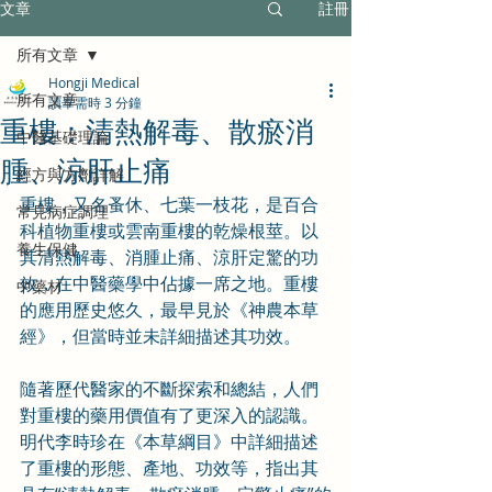
文章
註冊
所有文章
Hongji Medical
所有文章
讀畢需時 3 分鐘
重樓：清熱解毒、散瘀消
中醫基礎理論
腫、涼肝止痛
經方與方劑詳解
重樓，又名蚤休、七葉一枝花，是百合
常見病症調理
科植物重樓或雲南重樓的乾燥根莖。以
養生保健
其清熱解毒、消腫止痛、涼肝定驚的功
效，在中醫藥學中佔據一席之地。重樓
中藥材
的應用歷史悠久，最早見於《神農本草
經》，但當時並未詳細描述其功效。
隨著歷代醫家的不斷探索和總結，人們
對重樓的藥用價值有了更深入的認識。
明代李時珍在《本草綱目》中詳細描述
了重樓的形態、產地、功效等，指出其