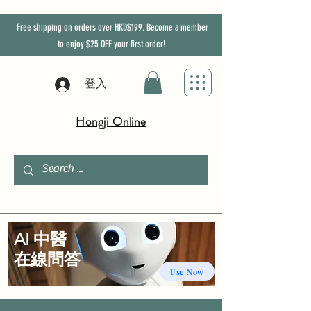
Free shipping on orders over HKD$199. Become a member
to enjoy
$25
OFF
your first order!
登入
Hongji Online
AI 中醫
​在線問答
Use Now