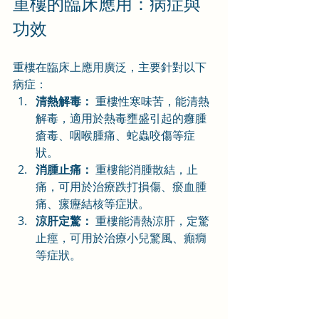
重樓的臨床應用：病症與
功效
重樓在臨床上應用廣泛，主要針對以下
病症：
清熱解毒：
 重樓性寒味苦，能清熱
解毒，適用於熱毒壅盛引起的癰腫
瘡毒、咽喉腫痛、蛇蟲咬傷等症
狀。
消腫止痛：
 重樓能消腫散結，止
痛，可用於治療跌打損傷、瘀血腫
痛、瘰癧結核等症狀。
涼肝定驚：
 重樓能清熱涼肝，定驚
止痙，可用於治療小兒驚風、癲癇
等症狀。