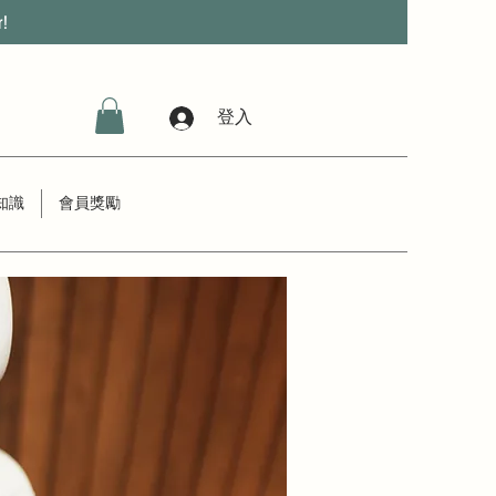
r!
登入
知識
會員獎勵