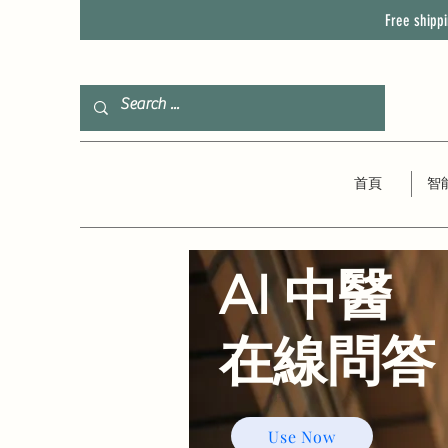
Free shipp
首頁
智
AI 中醫
​在線問答
Use Now