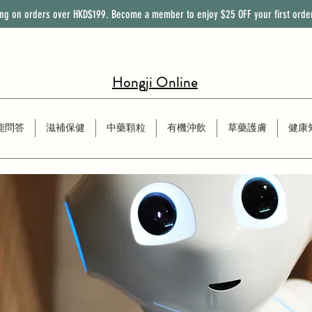
ing on orders over HKD$199. Become a member to enjoy
$25
OFF
your first orde
Hongji Online
能問答
滋補保健
中藥顆粒
有機沖飲
草藥護膚
健康