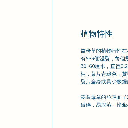
植物特性
益母草的植物特性在
有5~9個淺裂，每
30~60厘米，直徑
柄，葉片青綠色，質
裂片全緣或具少數鋸
乾益母草的莖表面呈
破碎，易脫落。輪傘