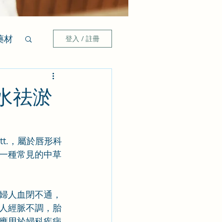
藥材
登入 / 註冊
水祛淤
outt.，屬於唇形科
一種常見的中草
婦人血閉不通，
人經脈不調，胎
應用於婦科疾病