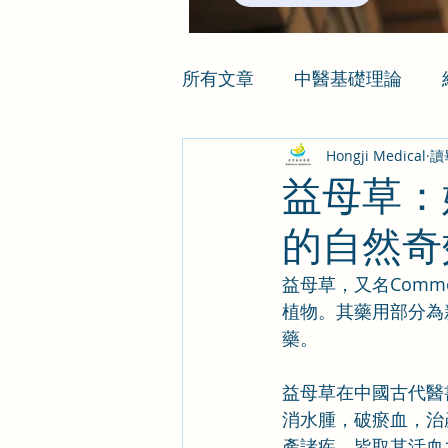
所有文章
中醫基礎理論
Hongji Medical
讀
益母草：
的自然奇
益母草，又名Common M
植物。其藥用部分為
藥。
益母草在中國古代醫
消水腫，破瘀血，治
產諸疾，皆取其活血