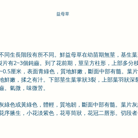
益母草
不同生長階段有所不同。鮮益母草在幼苗期無莖，基生葉
個裂片有2~3個鈍齒。到了花前期，莖呈方柱形，上部多分
0.2~0.5厘米，表面青綠色，質地鮮嫩，斷面中部有髓。葉
地鮮嫩，揉之有汁。下部莖生葉掌狀3裂，上部葉羽狀深
齒。氣微，味微苦。
灰綠色或黃綠色，體輕，質地韌，斷面中部有髓。葉片灰
花序腋生，小花淡紫色，花萼筒狀，花冠二唇形。切段者