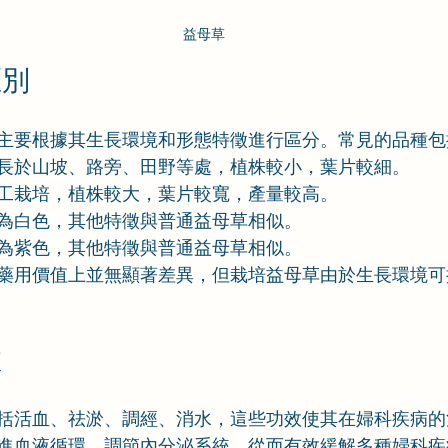
益母草
區別
主要根據其生長環境和形態特徵進行區分。常見的品種包
長於山坡、路旁、田野等處，植株較小，葉片較細。
工栽培，植株較大，葉片較寬，產量較高。
為白色，其他特徵與普通益母草相似。
為紫色，其他特徵與普通益母草相似。
藥用價值上並無顯著差異，但栽培益母草由於生長環境可
效
括活血、祛淤、調經、消水，這些功效使其在婦科疾病的
進血液循環，調節內分泌系統，從而有效緩解多種婦科疾