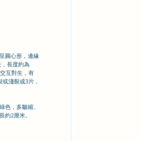
呈圓心形，邊緣
枝，長度約為
片交互對生，有
裂或淺裂成3片，
綠色，多皺縮、
長約2厘米。