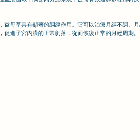
，益母草具有顯著的調經作用。它可以治療月經不調、月
，促進子宮內膜的正常剝落，從而恢復正常的月經周期。