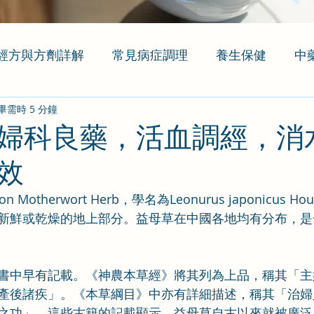
經方與方劑詳解
常見病症調理
養生保健
中
畢需時 5 分鐘
婦科良藥，活血調經，消
效
otherwort Herb，學名為Leonurus japonicus H
新鮮或乾燥的地上部分。益母草在中國各地均有分布，是
書中早有記載。《神農本草經》將其列為上品，稱其「主
產後諸疾」。《本草綱目》中亦有詳細描述，稱其「治婦
之功」。這些古籍的記載顯示，益母草自古以來就被廣泛