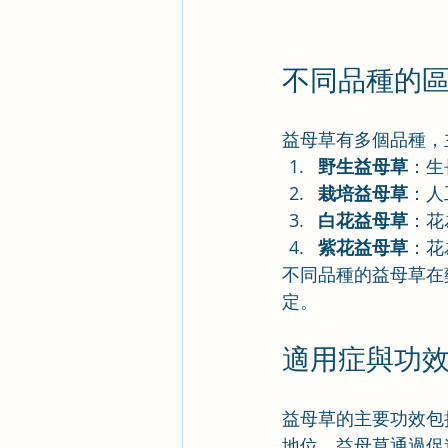
不同品種的
益母草有多個品種，
野生益母草
：生
栽培益母草
：人
白花益母草
：花
紫花益母草
：花
不同品種的益母草在
定。
適用症與功
益母草的主要功效包
地位。益母草通過促