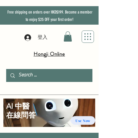
Free shipping on orders over HKD$199. Become a member
to enjoy
$25
OFF
your first order!
登入
Hongji Online
AI 中醫
​在線問答
Use Now