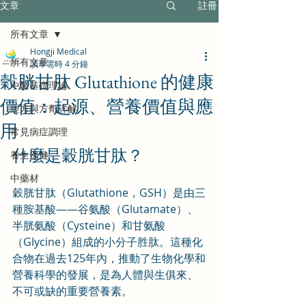
文章
註冊
所有文章
Hongji Medical
所有文章
讀畢需時 4 分鐘
穀胱甘肽 Glutathione 的健康
中醫基礎理論
價值：起源、營養價值與應
經方與方劑詳解
用
常見病症調理
什麼是穀胱甘肽？
養生保健
中藥材
穀胱甘肽（Glutathione，GSH）是由三
種胺基酸——谷氨酸（Glutamate）、
半胱氨酸（Cysteine）和甘氨酸
（Glycine）組成的小分子胜肽。這種化
合物在過去125年內，推動了生物化學和
營養科學的發展，是為人體與生俱來、
不可或缺的重要營養素。