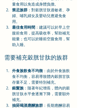
量食用以免造成身體負擔。
禁忌族群
：對穀胱甘肽過敏者、孕
婦、哺乳婦女及嬰幼兒應避免食
用。
最佳食用時間
：建議可以於早上空
腹前食用，提高吸收率，幫助補充
能量；也可以於睡前空腹食用，幫
助入睡。
需要補充穀胱甘肽的族群
外食族飲食不均衡
：由於外食族飲
食不均衡，容易導致體內穀胱甘肽
存量不足，需要特別補充。
銀髮族
：隨著年紀增長，體內的穀
胱甘肽水平會逐漸下降，需要額外
補充。
抽菸喝酒應酬族群
：長期應酬容易