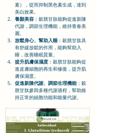
素），從而抑制黑色素生成，達到
美白效果。
養顏美容
：穀胱甘肽能夠促進新陳
代謝，調節生理機能，維持青春美
麗。
放鬆身心、幫助入睡
：穀胱甘肽具
有舒緩放鬆的作用，能夠幫助入
睡，改善睡眠質量。
提升肌膚保濕度
：穀胱甘肽能夠促
進皮膚細胞的再生和修復，提升肌
膚保濕度。
促進新陳代謝、調節生理機能
：穀
胱甘肽參與多種代謝過程，幫助維
持正常的細胞功能和能量代謝。