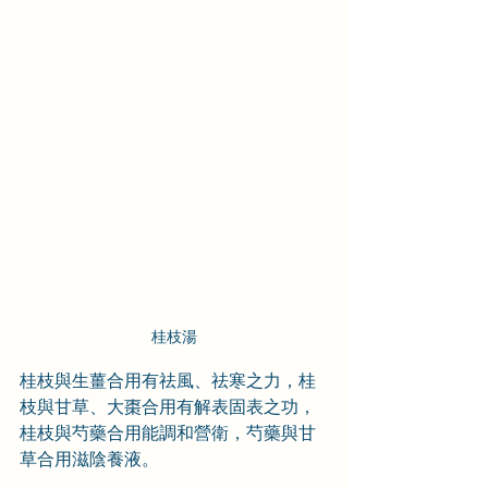
桂枝湯
桂枝與生薑合用有祛風、祛寒之力，桂
枝與甘草、大棗合用有解表固表之功，
桂枝與芍藥合用能調和營衛，芍藥與甘
草合用滋陰養液。