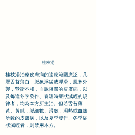
桂枝湯
桂枝湯治療皮膚病的適應範圍廣泛，凡
屬舌苔薄白，脈象浮緩或浮滑，風寒外
襲，營衛不和，血脈阻滯的皮膚病，以
及每逢冬季發作、春暖時症狀減輕的規
律者，均為本方所主治。但若舌苔薄
黃、黃膩，脈細數、滑數，濕熱或血熱
所致的皮膚病，以及夏季發作、冬季症
狀減輕者，則禁用本方。