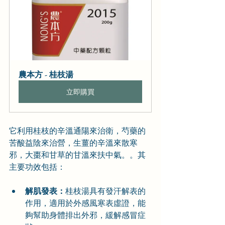
農本方 - 桂枝湯
立即購買
它利用桂枝的辛溫通陽來治衛，芍藥的
苦酸益陰來治營，生薑的辛溫來散寒
邪，大棗和甘草的甘溫來扶中氣。。其
主要功效包括：
解肌發表：
桂枝湯具有發汗解表的
作用，適用於外感風寒表虛證，能
夠幫助身體排出外邪，緩解感冒症