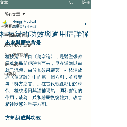
文章
註冊
所有文章
Hongji Medical
所有文章
讀畢需時 4 分鐘
桂枝湯的功效與適用症詳解
中醫基礎理論
出處與歷史背景
經方與方劑詳解
常見病症調理
桂枝湯，出自《傷寒論》，是醫聖張仲
景蒐集民間經驗方而來，早在漢朝以前
養生保健
就已流傳。由於其效果顯著，桂枝湯成
中藥材
為《傷寒論》中的第一個方劑，並被譽
為「群方之首」。在古代戰亂頻仍的時
代，桂枝湯因其溫補陽氣、調和營衛的
作用，成為士兵和難民恢復體力、改善
精神狀態的重要方劑。
方劑組成與功效