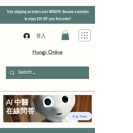
Free shipping on orders over HKD$199. Become a member
to enjoy
$25
OFF
your first order!
登入
Hongji Online
AI 中醫
​在線問答
Use Now