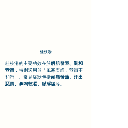
桂枝湯
桂枝湯的主要功效在於
解肌發表、調和
營衛
，特別適用於「風寒表虛，營衛不
和證」。常見症狀包括
頭痛發熱、汗出
惡風、鼻鳴乾嘔、脈浮緩
等。