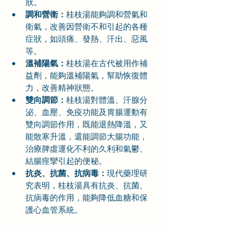
狀。
調和營衛：
桂枝湯能夠調和營氣和
衛氣，改善因營衛不和引起的各種
症狀，如頭痛、發熱、汗出、惡風
等。
溫補陽氣：
桂枝湯在古代被用作補
益劑，能夠溫補陽氣，幫助恢復體
力，改善精神狀態。
雙向調節：
桂枝湯對體溫、汗腺分
泌、血壓、免疫功能及胃腸運動有
雙向調節作用，既能退熱降溫，又
能散寒升溫，還能調節大腸功能，
治療脾虛運化不利的久利和氣鬱、
結腸痙攣引起的便秘。
抗炎、抗菌、抗病毒：
現代藥理研
究表明，桂枝湯具有抗炎、抗菌、
抗病毒的作用，能夠降低血糖和保
護心血管系統。