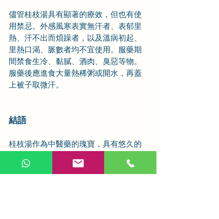
儘管桂枝湯具有顯著的療效，但也有使
用禁忌。外感風寒表實無汗者、表郁里
熱、汗不出而煩躁者，以及溫病初起、
里熱口渴、脈數者均不宜使用。服藥期
間禁食生冷、黏膩、酒肉、臭惡等物。
服藥後應進食大量熱稀粥或開水，再蓋
上被子取微汗。
結語
桂枝湯作為中醫藥的瑰寶，具有悠久的
歷史和卓越的功效。它不僅在古代戰亂
中發揮了重要作用，現代醫學中也廣泛
應用於多種疾病的治療。珍惜這份來自
祖先的禮物，正確使用桂枝湯，讓古老
的智慧在現代生活中繼續發揚光大，為
我們帶來更多的健康福祉。