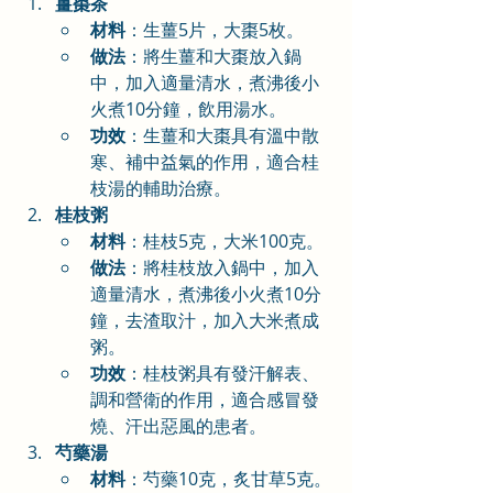
薑棗茶
材料
：生薑5片，大棗5枚。
做法
：將生薑和大棗放入鍋
中，加入適量清水，煮沸後小
火煮10分鐘，飲用湯水。
功效
：生薑和大棗具有溫中散
寒、補中益氣的作用，適合桂
枝湯的輔助治療。
桂枝粥
材料
：桂枝5克，大米100克。
做法
：將桂枝放入鍋中，加入
適量清水，煮沸後小火煮10分
鐘，去渣取汁，加入大米煮成
粥。
功效
：桂枝粥具有發汗解表、
調和營衛的作用，適合感冒發
燒、汗出惡風的患者。
芍藥湯
材料
：芍藥10克，炙甘草5克。