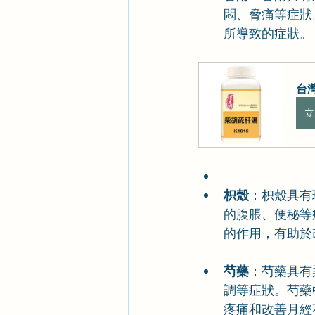
悶、脅痛等症狀
所導致的症狀。
台灣
立
枳殼
：枳殼具有
的腹脹、便秘等
的作用，有助於
芍藥
：芍藥具有
調等症狀。芍藥
疼痛和改善月經