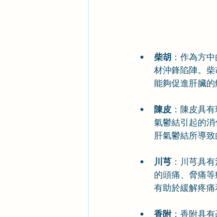
柴胡
：作為方中
材沖鋒陷陣。柴
能夠促進肝臟的
陳皮
：陳皮具有
氣鬱結引起的消
肝氣鬱結所導致
川芎
：川芎具有
的頭痛、脅痛等
有助於緩解疼痛
香附
：香附具有