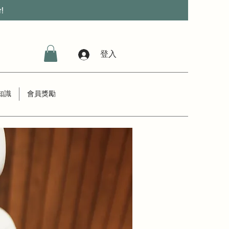
r!
登入
知識
會員獎勵