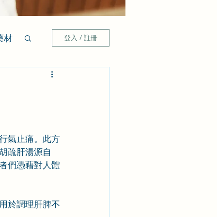
藥材
登入 / 註冊
行氣止痛。此方
胡疏肝湯源自
者們憑藉對人體
用於調理肝脾不