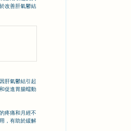
於改善肝氣鬱結
因肝氣鬱結引起
和促進胃腸蠕動
的疼痛和月經不
用，有助於緩解