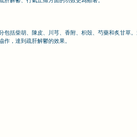
疏肝解鬱、行氣止痛方面的功效更為顯著。
分包括柴胡、陳皮、川芎、香附、枳殼、芍藥和炙甘草。
協作，達到疏肝解鬱的效果。