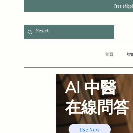
Free shipp
首頁
智
AI 中醫
​在線問答
Use Now