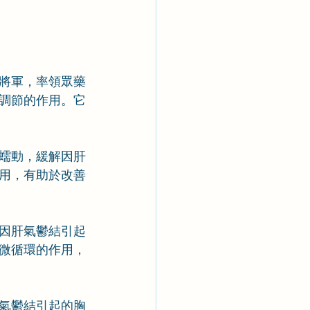
將軍，率領眾藥
調節的作用。它
蠕動，緩解因肝
用，有助於改善
因肝氣鬱結引起
微循環的作用，
氣鬱結引起的胸