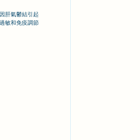
因肝氣鬱結引起
過敏和免疫調節