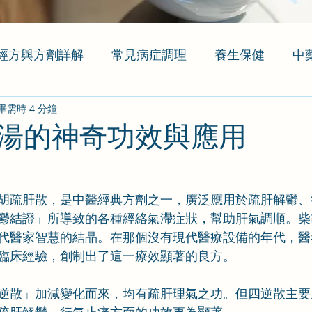
經方與方劑詳解
常見病症調理
養生保健
中
畢需時 4 分鐘
湯的神奇功效與應用
胡疏肝散，是中醫經典方劑之一，廣泛應用於疏肝解鬱、
鬱結證」所導致的各種經絡氣滯症狀，幫助肝氣調順。柴
代醫家智慧的結晶。在那個沒有現代醫療設備的年代，醫
臨床經驗，創制出了這一療效顯著的良方。
逆散」加減變化而來，均有疏肝理氣之功。但四逆散主要