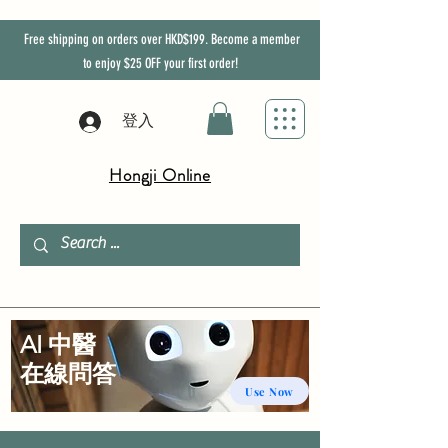
Free shipping on orders over HKD$199. Become a member
to enjoy
$25
OFF
your first order!
登入
Hongji Online
AI 中醫
​在線問答
Use Now