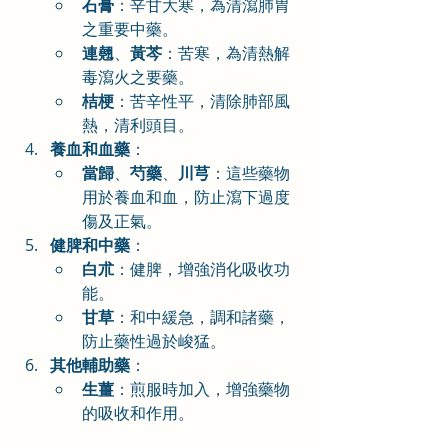
石膏
：辛甘大寒，為清瀉肺胃
之重要中藥。
連翹
、
黃芩
：苦寒，為清熱解
毒瀉火之要藥。
桔梗
：苦辛性平，清除肺部風
熱，清利頭目。
養血和血藥
：
當歸
、
芍藥
、
川芎
：這些藥物
用於養血和血，防止瀉下過度
傷及正氣。
健脾和中藥
：
白朮
：健脾，增強消化吸收功
能。
甘草
：和中緩急，調和諸藥，
防止藥性過於峻猛。
其他輔助藥
：
生薑
：煎服時加入，增強藥物
的吸收和作用。