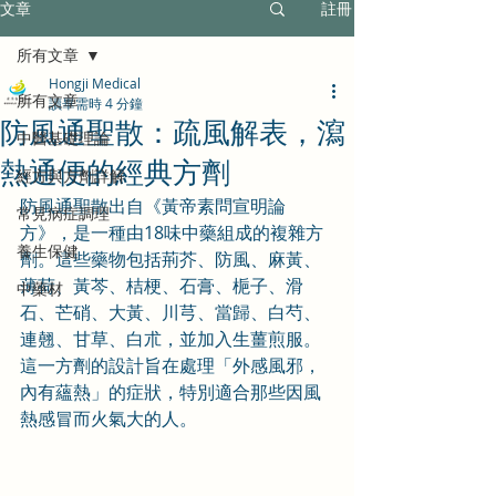
文章
註冊
所有文章
Hongji Medical
所有文章
讀畢需時 4 分鐘
防風通聖散：疏風解表，瀉
中醫基礎理論
熱通便的經典方劑
經方與方劑詳解
防風通聖散出自《黃帝素問宣明論
常見病症調理
方》，是一種由18味中藥組成的複雜方
養生保健
劑。這些藥物包括荊芥、防風、麻黃、
薄荷、黃芩、桔梗、石膏、梔子、滑
中藥材
石、芒硝、大黃、川芎、當歸、白芍、
連翹、甘草、白朮，並加入生薑煎服。
這一方劑的設計旨在處理「外感風邪，
內有蘊熱」的症狀，特別適合那些因風
熱感冒而火氣大的人。