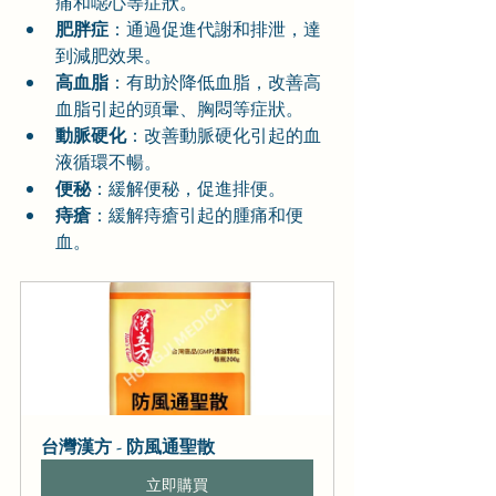
痛和噁心等症狀。
肥胖症
：通過促進代謝和排泄，達
到減肥效果。
高血脂
：有助於降低血脂，改善高
血脂引起的頭暈、胸悶等症狀。
動脈硬化
：改善動脈硬化引起的血
液循環不暢。
便秘
：緩解便秘，促進排便。
痔瘡
：緩解痔瘡引起的腫痛和便
血。
台灣漢方 - 防風通聖散
立即購買