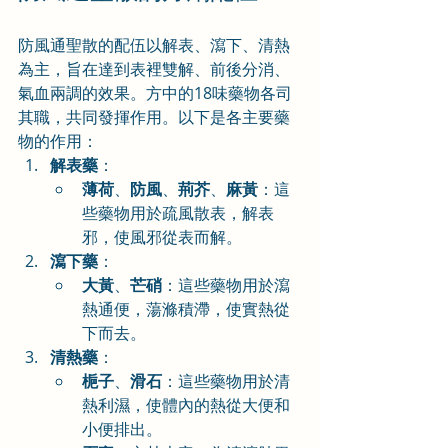
防風通聖散的配伍以解表、瀉下、清熱
為主，旨在達到表裡雙解、前後分消、
氣血兩調的效果。方中的18味藥物各司
其職，共同發揮作用。以下是各主要藥
物的作用：
解表藥
：
薄荷
、
防風
、
荊芥
、
麻黃
：這
些藥物用於疏風散表，解表
邪，使風邪從表而解。
瀉下藥
：
大黃
、
芒硝
：這些藥物用於瀉
熱通便，蕩滌積滯，使實熱從
下而去。
清熱藥
：
梔子
、
滑石
：這些藥物用於清
熱利濕，使體內的熱從大便和
小便排出。