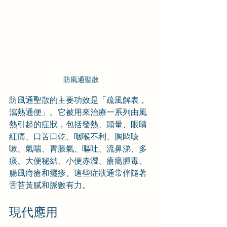
防風通聖散
防風通聖散的主要功效是「疏風解表，
瀉熱通便」。它被用來治療一系列由風
熱引起的症狀，包括發熱、頭暈、眼睛
紅痛、口苦口乾、咽喉不利、胸悶咳
嗽、氣喘、胃脹氣、嘔吐、流鼻涕、多
痰、大便秘結、小便赤澀、瘡瘍腫毒、
腸風痔瘡和癮疹。這些症狀通常伴隨著
舌苔黃膩和脈數有力。
現代應用