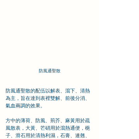
防風通聖散
防風通聖散的配伍以解表、瀉下、清熱
為主，旨在達到表裡雙解、前後分消、
氣血兩調的效果。
方中的薄荷、防風、荊芥、麻黃用於疏
風散表，大黃、芒硝用於瀉熱通便，梔
子、滑石用於清熱利濕，石膏、連翹、