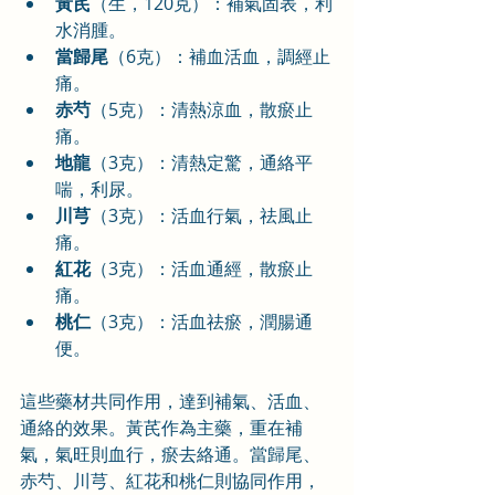
黃芪
（生，120克）：補氣固表，利
水消腫。
當歸尾
（6克）：補血活血，調經止
痛。
赤芍
（5克）：清熱涼血，散瘀止
痛。
地龍
（3克）：清熱定驚，通絡平
喘，利尿。
川芎
（3克）：活血行氣，祛風止
痛。
紅花
（3克）：活血通經，散瘀止
痛。
桃仁
（3克）：活血祛瘀，潤腸通
便。
這些藥材共同作用，達到補氣、活血、
通絡的效果。黃芪作為主藥，重在補
氣，氣旺則血行，瘀去絡通。當歸尾、
赤芍、川芎、紅花和桃仁則協同作用，