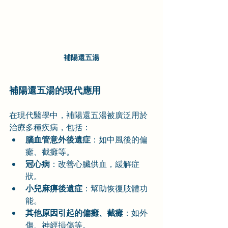
補陽還五湯
補陽還五湯的現代應用
在現代醫學中，補陽還五湯被廣泛用於
治療多種疾病，包括：
腦血管意外後遺症
：如中風後的偏
癱、截癱等。
冠心病
：改善心臟供血，緩解症
狀。
小兒麻痹後遺症
：幫助恢復肢體功
能。
其他原因引起的偏癱、截癱
：如外
傷、神經損傷等。