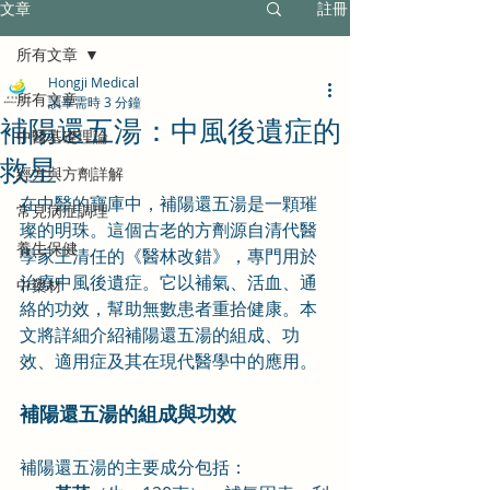
文章
註冊
所有文章
Hongji Medical
所有文章
讀畢需時 3 分鐘
補陽還五湯：中風後遺症的
中醫基礎理論
救星
經方與方劑詳解
在中醫的寶庫中，補陽還五湯是一顆璀
常見病症調理
璨的明珠。這個古老的方劑源自清代醫
養生保健
學家王清任的《醫林改錯》，專門用於
治療中風後遺症。它以補氣、活血、通
中藥材
絡的功效，幫助無數患者重拾健康。本
文將詳細介紹補陽還五湯的組成、功
效、適用症及其在現代醫學中的應用。
補陽還五湯的組成與功效
補陽還五湯的主要成分包括：