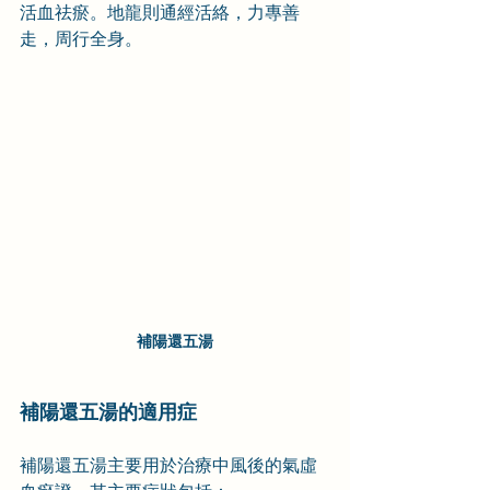
活血祛瘀。地龍則通經活絡，力專善
走，周行全身。
補陽還五湯
補陽還五湯的適用症
補陽還五湯主要用於治療中風後的氣虛