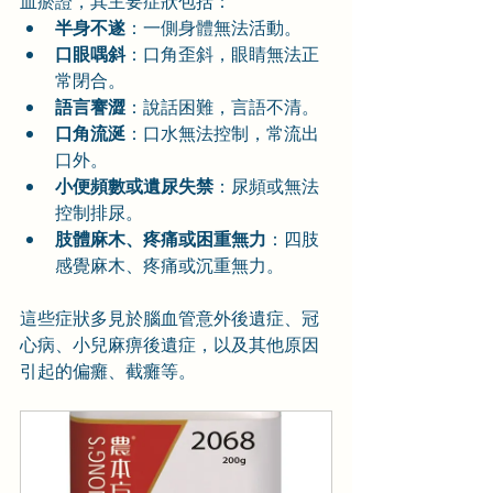
血瘀證，其主要症狀包括：
半身不遂
：一側身體無法活動。
口眼喁斜
：口角歪斜，眼睛無法正
常閉合。
語言謇澀
：說話困難，言語不清。
口角流涎
：口水無法控制，常流出
口外。
小便頻數或遺尿失禁
：尿頻或無法
控制排尿。
肢體麻木、疼痛或困重無力
：四肢
感覺麻木、疼痛或沉重無力。
這些症狀多見於腦血管意外後遺症、冠
心病、小兒麻痹後遺症，以及其他原因
引起的偏癱、截癱等。