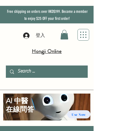
Free shipping on orders over HKD$199. Become a member
to enjoy
$25
OFF
your first order!
登入
Hongji Online
AI 中醫
​在線問答
Use Now