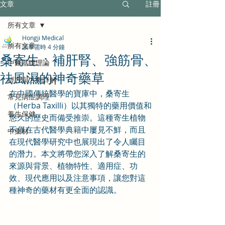
文章
註冊
所有文章
Hongji Medical
所有文章
讀畢需時 4 分鐘
桑寄生：補肝腎、強筋骨、
中醫基礎理論
祛風濕的神奇藥草
經方與方劑詳解
在中國傳統醫學的寶庫中，桑寄生
常見病症調理
（Herba Taxilli）以其獨特的藥用價值和
養生保健
悠久的歷史而備受推崇。這種寄生植物
不僅在古代醫學典籍中屢見不鮮，而且
中藥材
在現代醫學研究中也展現出了令人矚目
的潛力。本文將帶您深入了解桑寄生的
來源與背景、植物特性、適用症、功
效、現代應用以及注意事項，讓您對這
種神奇的藥材有更全面的認識。