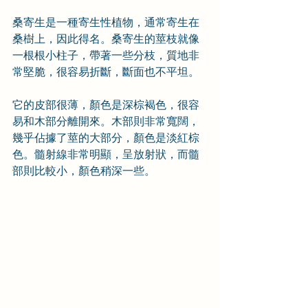
桑寄生是一種寄生性植物，通常寄生在
桑樹上，因此得名。桑寄生的莖枝就像
一根根小柱子，帶著一些分枝，質地非
常堅脆，很容易折斷，斷面也不平坦。
它的皮部很薄，顏色是深棕褐色，很容
易和木部分離開來。木部則非常寬闊，
幾乎佔據了莖的大部分，顏色是淡紅棕
色。髓射線非常明顯，呈放射狀，而髓
部則比較小，顏色稍深一些。