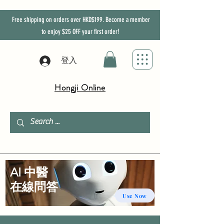
Free shipping on orders over HKD$199. Become a member
to enjoy
$25
OFF
your first order!
登入
Hongji Online
AI 中醫
​在線問答
Use Now