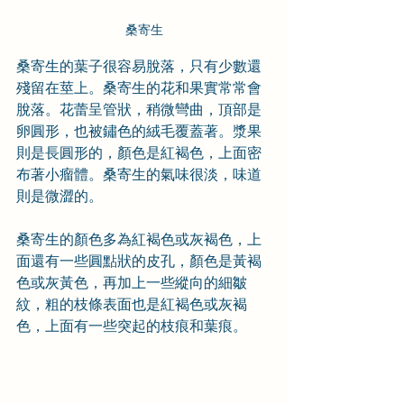
桑寄生
桑寄生的葉子很容易脫落，只有少數還
殘留在莖上。桑寄生的花和果實常常會
脫落。花蕾呈管狀，稍微彎曲，頂部是
卵圓形，也被鏽色的絨毛覆蓋著。漿果
則是長圓形的，顏色是紅褐色，上面密
布著小瘤體。桑寄生的氣味很淡，味道
則是微澀的。
桑寄生的顏色多為紅褐色或灰褐色，上
面還有一些圓點狀的皮孔，顏色是黃褐
色或灰黃色，再加上一些縱向的細皺
紋，粗的枝條表面也是紅褐色或灰褐
色，上面有一些突起的枝痕和葉痕。