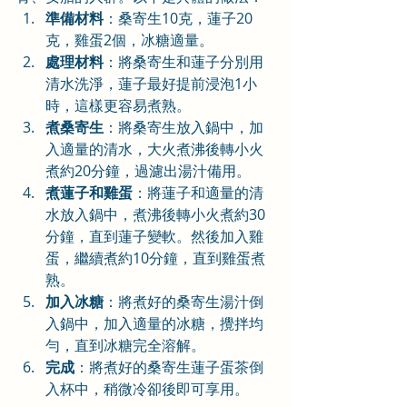
準備材料
：桑寄生10克，蓮子20
克，雞蛋2個，冰糖適量。
處理材料
：將桑寄生和蓮子分別用
清水洗淨，蓮子最好提前浸泡1小
時，這樣更容易煮熟。
煮桑寄生
：將桑寄生放入鍋中，加
入適量的清水，大火煮沸後轉小火
煮約20分鐘，過濾出湯汁備用。
煮蓮子和雞蛋
：將蓮子和適量的清
水放入鍋中，煮沸後轉小火煮約30
分鐘，直到蓮子變軟。然後加入雞
蛋，繼續煮約10分鐘，直到雞蛋煮
熟。
加入冰糖
：將煮好的桑寄生湯汁倒
入鍋中，加入適量的冰糖，攪拌均
勻，直到冰糖完全溶解。
完成
：將煮好的桑寄生蓮子蛋茶倒
入杯中，稍微冷卻後即可享用。