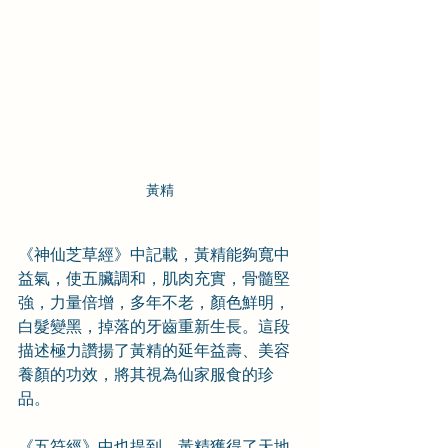
黃精
《神仙芝草經》中記載，黃精能夠寬中
益氣，使五臟調和，肌肉充實，骨髓堅
強，力量倍增，多年不老，顏色鮮明，
白髮變黑，掉落的牙齒重新生長。這段
描述極力讚揚了黃精的延年益壽、美容
養顏的功效，將其視為仙家服食的珍
品。
《五符經》中也提到，黃精獲得了天地