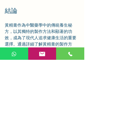
結論
黃精膏作為中醫藥學中的傳統養生秘
方，以其獨特的製作方法和顯著的功
效，成為了現代人追求健康生活的重要
選擇。通過詳細了解黃精膏的製作方
法、功效與作用、用法用量，並結合食
療方案，我們可以更好地利用這一古老
秘方，達到養生保健的目的。希望本文
能夠為廣大讀者提供有價值的信息，幫
助大家更好地了解和使用黃精膏。
相關文章
查看全部