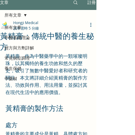
文章
註冊
所有文章
Hongji Medical
所有文章
讀畢需時 5 分鐘
黃精膏：傳統中醫的養生秘
中醫基礎理論
方
經方與方劑詳解
黃精膏，作為中醫藥學中的一顆璀璨明
常見病症調理
珠，以其獨特的養生功效和悠久的歷
養生保健
史，吸引了無數中醫愛好者和研究者的
關注。本文將詳細介紹黃精膏的製作方
中藥材
法、功效與作用、用法用量，並探討其
在現代生活中的應用價值。
黃精膏的製作方法
處方
黃精膏的主要成分是黃精，具體處方如