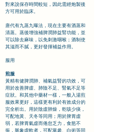
對來說保存時間較短，因此需經炮製後
方可用於臨床。
唐代有九蒸九曝法，現在主要有酒蒸和
清蒸。蒸後增強補脾潤肺益腎功能，並
可以除去麻味，以免刺激咽喉；酒制使
其滋而不膩，更好發揮補益作用。
服用
煎服
黃精有健脾潤肺、補氣益腎的功效，可
用於改善脾虛、肺陰不足、腎氣不足等
症狀。和其他中藥材一樣，一般入湯煎
服效果更好，這樣更有利於有效成分的
完全析出。用於陰虛肺燥，乾咳少痰，
可配地黃、天冬等同用；用於脾胃虛
弱，若脾胃氣虛而倦怠乏力，食慾不
振，脈象虛軟者，可配黨參、白術等同