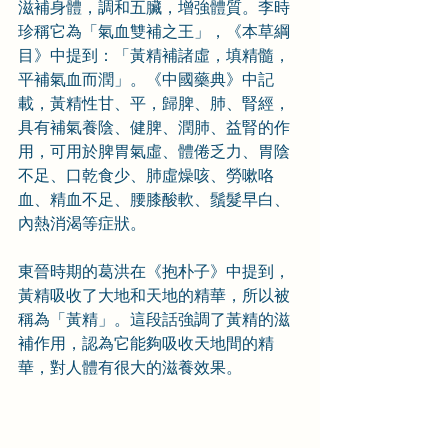
滋補身體，調和五臟，增強體質。李時
珍稱它為「氣血雙補之王」，《本草綱
目》中提到：「黃精補諸虛，填精髓，
平補氣血而潤」。《中國藥典》中記
載，黃精性甘、平，歸脾、肺、腎經，
具有補氣養陰、健脾、潤肺、益腎的作
用，可用於脾胃氣虛、體倦乏力、胃陰
不足、口乾食少、肺虛燥咳、勞嗽咯
血、精血不足、腰膝酸軟、鬚髮早白、
內熱消渴等症狀。
東晉時期的葛洪在《抱朴子》中提到，
黃精吸收了大地和天地的精華，所以被
稱為「黃精」。這段話強調了黃精的滋
補作用，認為它能夠吸收天地間的精
華，對人體有很大的滋養效果。