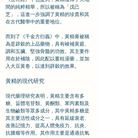
間的純粹精華，所以被稱為「戊己
芝」，這進一步強調了黃精的珍貴和其
在古代醫學中的重要地位。
而到了《千金方衍義》中，黃精膏被稱
為是辟穀的上品藥物，具有峻補黃庭、
調和五臟、堅強骨髓的功效。其主要作
用在於補陰，因此配以薑桂湯藥，並加
入大豆黃卷，以達到辟穀的效果。
黃精的現代研究
現代藥理研究表明，黃精主要含有多
糖、甾體皂苷類、黃酮類、苯丙素類及
生物鹼類等眾多成分，其中黃精多糖是
其主要活性成分之一，具有延緩衰老、
改善記憶力、提高人體免疫力、抗炎、
抗腫瘤等作用。其作用主要是通過抗氧