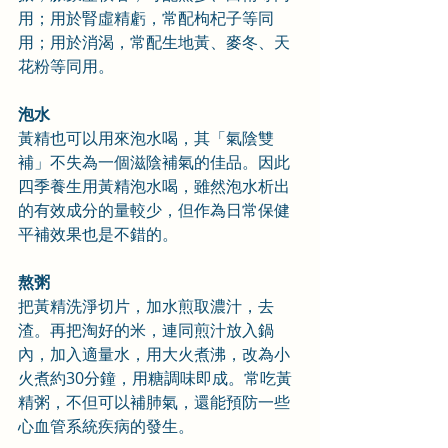
用；用於腎虛精虧，常配枸杞子等同
用；用於消渴，常配生地黃、麥冬、天
花粉等同用。
泡水
黃精也可以用來泡水喝，其「氣陰雙
補」不失為一個滋陰補氣的佳品。因此
四季養生用黃精泡水喝，雖然泡水析出
的有效成分的量較少，但作為日常保健
平補效果也是不錯的。
熬粥
把黃精洗淨切片，加水煎取濃汁，去
渣。再把淘好的米，連同煎汁放入鍋
內，加入適量水，用大火煮沸，改為小
火煮約30分鐘，用糖調味即成。常吃黃
精粥，不但可以補肺氣，還能預防一些
心血管系統疾病的發生。