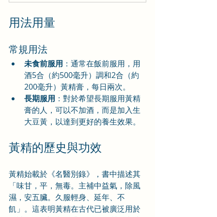
用法用量
常規用法
未食前服用
：通常在飯前服用，用
酒5合（約500毫升）調和2合（約
200毫升）黃精膏，每日兩次。
長期服用
：對於希望長期服用黃精
膏的人，可以不加酒，而是加入生
大豆黃，以達到更好的養生效果。
黃精的歷史與功效
黃精始載於《名醫別錄》，書中描述其
「味甘，平，無毒。主補中益氣，除風
濕，安五臟。久服輕身、延年、不
飢」。這表明黃精在古代已被廣泛用於