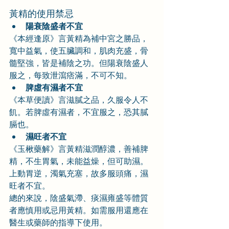
黃精的使用禁忌
陽衰陰盛者不宜
《本經逢原》言黃精為補中宮之勝品，
寬中益氣，使五臟調和，肌肉充盛，骨
髓堅強，皆是補陰之功。但陽衰陰盛人
服之，每致泄瀉痞滿，不可不知。
脾虛有濕者不宜
《本草便讀》言滋膩之品，久服令人不
飢。若脾虛有濕者，不宜服之，恐其膩
膈也。
濕旺者不宜
《玉楸藥解》言黃精滋潤醇濃，善補脾
精，不生胃氣，未能益燥，但可助濕。
上動胃逆，濁氣充塞，故多服頭痛，濕
旺者不宜。
總的來說，陰盛氣滯、痰濕雍盛等體質
者應慎用或忌用黃精。如需服用還應在
醫生或藥師的指導下使用。