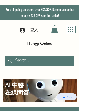
Free shipping on orders over HKD$199. Become a member
to enjoy
$25
OFF
your first order!
登入
Hongji Online
AI 中醫
​在線問答
Use Now