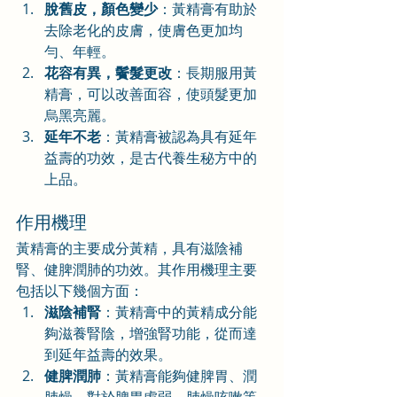
脫舊皮，顏色變少
：黃精膏有助於
去除老化的皮膚，使膚色更加均
勻、年輕。
花容有異，鬢髮更改
：長期服用黃
精膏，可以改善面容，使頭髮更加
烏黑亮麗。
延年不老
：黃精膏被認為具有延年
益壽的功效，是古代養生秘方中的
上品。
作用機理
黃精膏的主要成分黃精，具有滋陰補
腎、健脾潤肺的功效。其作用機理主要
包括以下幾個方面：
滋陰補腎
：黃精膏中的黃精成分能
夠滋養腎陰，增強腎功能，從而達
到延年益壽的效果。
健脾潤肺
：黃精膏能夠健脾胃、潤
肺燥，對於脾胃虛弱、肺燥咳嗽等