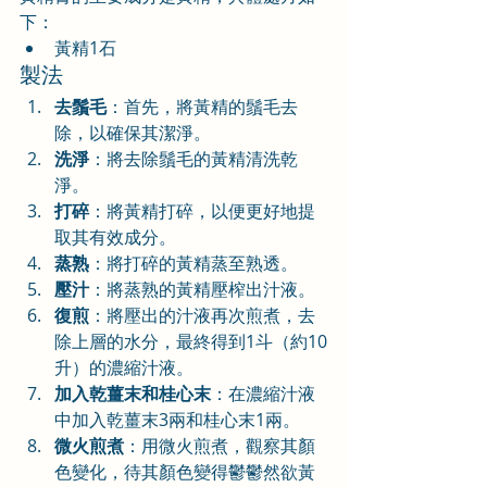
下：
黃精1石
製法
去鬚毛
：首先，將黃精的鬚毛去
除，以確保其潔淨。
洗淨
：將去除鬚毛的黃精清洗乾
淨。
打碎
：將黃精打碎，以便更好地提
取其有效成分。
蒸熟
：將打碎的黃精蒸至熟透。
壓汁
：將蒸熟的黃精壓榨出汁液。
復煎
：將壓出的汁液再次煎煮，去
除上層的水分，最終得到1斗（約10
升）的濃縮汁液。
加入乾薑末和桂心末
：在濃縮汁液
中加入乾薑末3兩和桂心末1兩。
微火煎煮
：用微火煎煮，觀察其顏
色變化，待其顏色變得鬱鬱然欲黃