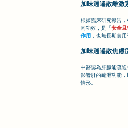
加味逍遙散雌激
根據臨床研究報告，
同功效，是『
安全且
作用
，也無長期食用
加味逍遙散焦慮
中醫認為肝臟能疏通
影響肝的疏泄功能，
情形。