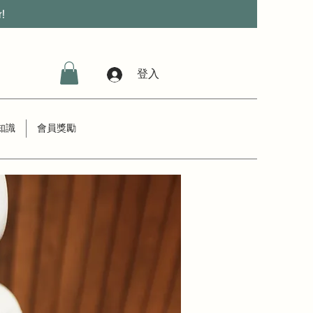
r!
登入
知識
會員獎勵