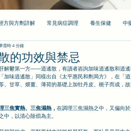
經方與方劑詳解
常見病症調理
養生保健
中
畢需時 4 分鐘
散的功效與禁忌
肝解鬱第一方——逍遙散，有讀者咨詢加味逍遙散和逍遙
「加味逍遙散」同樣出自《太平惠民和劑局方》，在「逍
苓、甘草、煨薑、薄荷的基礎上加牡丹皮、梔子而成，故
理三焦實熱、三焦濕熱，
在調理三焦濕熱之中，又偏向於
之中，以清心除煩為主。