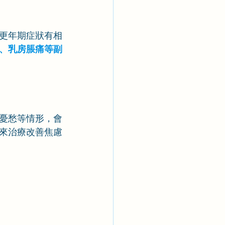
更年期症狀有相
、乳房脹痛等副
憂愁等情形，會
來治療改善焦慮