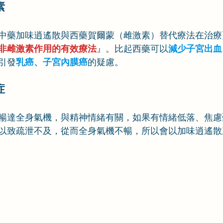
素
中藥加味逍遙散與西藥賀爾蒙（雌激素）替代療法在治療
非雌激素作用的有效療法
』。比起西藥可以
減少子宮出血
引發
乳癌、子宮內膜癌
的疑慮。
症
暢達全身氣機，與精神情緒有關，如果有情緒低落、焦慮
以致疏泄不及，從而全身氣機不暢，所以會以加味逍遙散