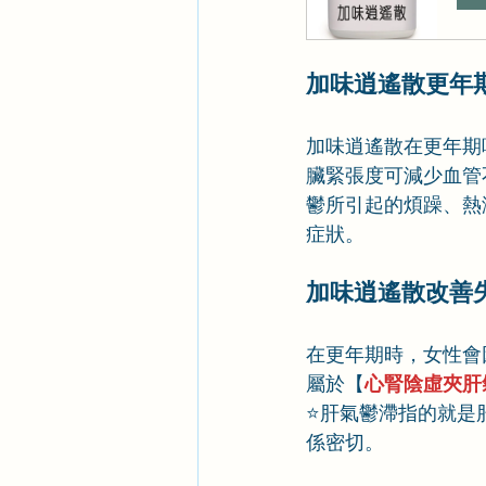
加味逍遙散更年
加味逍遙散在更年期
臟緊張度可減少血管
鬱所引起的煩躁、熱
症狀。
加味逍遙散改善
在更年期時，女性會
屬於【
心腎陰虛夾肝
⭐肝氣鬱滯指的就是
係密切。