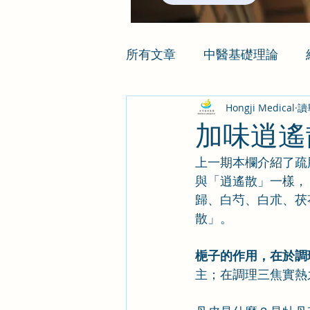
所有文章
中醫基礎理論
Hongji Medical
讀
加味逍遙
上一期本欄介紹了疏
與「逍遙散」一樣，
歸、白芍、白朮、茯
散」。 
梔子的作用，在於調
主；在調理三焦實熱