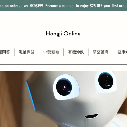
ing on orders over HKD$199. Become a member to enjoy
$25
OFF
your first orde
Hongji Online
能問答
滋補保健
中藥顆粒
有機沖飲
草藥護膚
健康