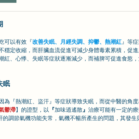
期
吃可以有效『
改善失眠、月經失調、抑鬱、熱潮紅
』等症
不穩定收縮，而肝臟血流促進可減少身體毒素累積，促進
潮紅、心悸、失眠等症狀逐漸減少，而補脾可促進食慾，
失眠
因為『熱潮紅、盜汗』等症狀導致失眠，而從中醫的角度
氣鬱滯
】的證型，以
『
加味逍遙散
』
治療可能有一定的療
肝的調節氣機功能失常，氣機不暢所產生的問題，其發生