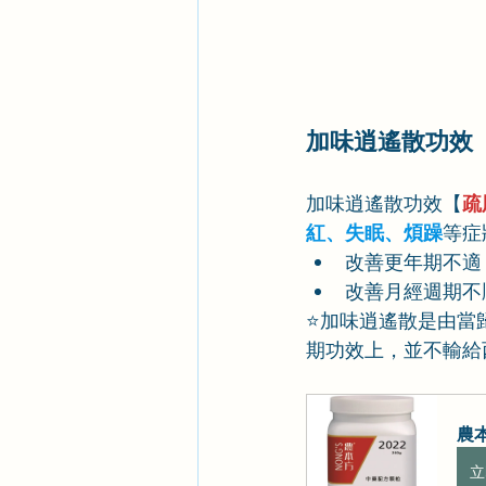
加味逍遙散功效
加味逍遙散功效【
疏
紅、失眠、煩躁
等症
改善更年期不適
改善月經週期不
⭐加味逍遙散是由當
期功效上，並不輸給
農本
立