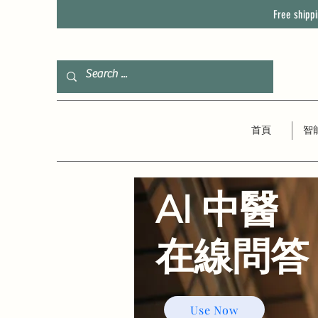
Free shipp
首頁
智
AI 中醫
​在線問答
Use Now