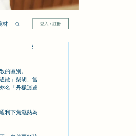
藥材
登入 / 註冊
散的區別。
遙散」柴胡、當
亦名「丹梔逍遙
通利下焦濕熱為