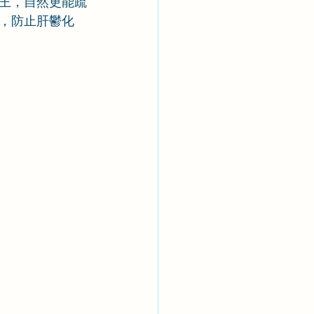
王，自然更能疏
，防止肝鬱化