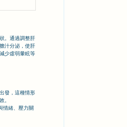
狀。通過調整肝
膽汁分泌，使肝
減少虛弱暈眩等
出發，這種情形
效。
與情緒、壓力關