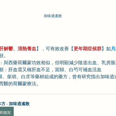
加味逍遙散
肝解鬱、清熱養血
】，可有效改善【
更年期症候群
】如
月
狀。
：與西藥荷爾蒙功效相似，但明顯減少陰道出血、乳房脹
順：肝血需又稱肝血不足，當歸、白芍可補血活血
歸、柴胡、白朮等藥材組成的藥方，曾有研究指出加味逍
西醫的荷爾蒙療法。
方 - 加味逍遙散
即購買