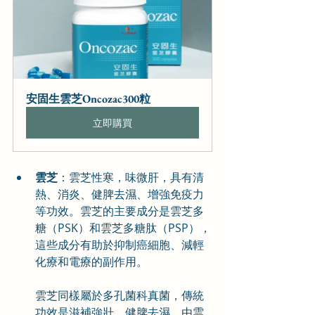
安固生雲芝Oncozac300粒
立即購買
雲芝
：雲芝性寒，味微肝，具有清
熱、消炎、健脾去濕、增強免疫力
等功效。雲芝的主要成分是雲芝多
糖（PSK）和雲芝多糖肽（PSP），
這些成分有助於抑制癌細胞、減輕
化療和電療的副作用。
雲芝同樣屬於多孔菌科真菌，傳統
功效是滋補強壯、健脾去濕。由雲