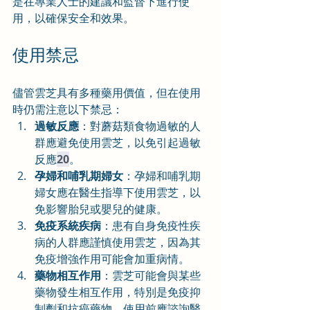
是在專業人士的建議和監督下進行使
用，以確保安全和效果。
使用禁忌
儘管雲芝具有多種藥用價值，但在使用
時仍需注意以下禁忌：
過敏反應
：對蘑菇類食物過敏的人
群應避免使用雲芝，以免引起過敏
反應
20
。
孕婦和哺乳期婦女
：孕婦和哺乳期
婦女應在醫生指導下使用雲芝，以
免影響胎兒或嬰兒的健康。
免疫系統疾病
：患有自身免疫性疾
病的人群應謹慎使用雲芝，因為其
免疫增強作用可能會加重病情。
藥物相互作用
：雲芝可能會與某些
藥物發生相互作用，特別是免疫抑
制劑和抗癌藥物，使用前應諮詢醫