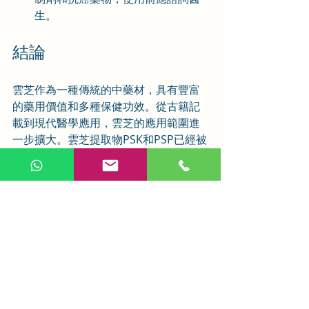
生。
結論
雲芝作為一種傳統的中藥材，具有豐富
的藥用價值和多種保健功效。從古籍記
載到現代醫學應用，雲芝的應用範圍進
一步擴大。雲芝提取物PSK和PSP已經被
廣泛應用於癌症治療，特別是作為輔助
治療手段，用於增強患者的免疫力和減
輕化療的副作用。此外，雲芝還被用於
治療慢性肝病、免疫系統疾病和多種炎
症性疾病。
然而，在使用雲芝時，仍需注意其使用
禁忌，確保安全有效。通過科學的研究
和應用，雲芝必將在未來發揮更大的作
用，造福更多人群。