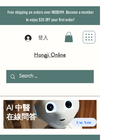
Free shipping on orders over HKD$199. Become a member
to enjoy
$25
OFF
your first order!
登入
Hongji Online
AI 中醫
​在線問答
Use Now