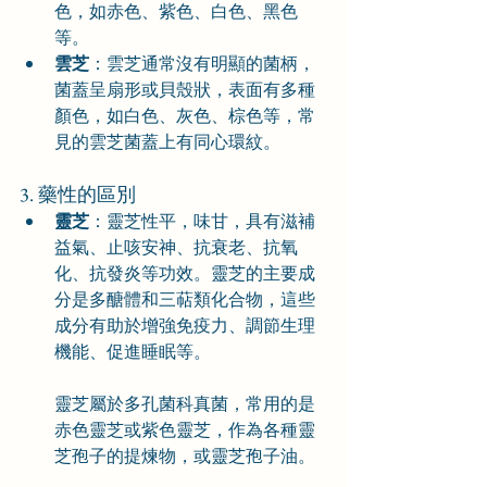
色，如赤色、紫色、白色、黑色
等。
雲芝
：雲芝通常沒有明顯的菌柄，
菌蓋呈扇形或貝殼狀，表面有多種
顏色，如白色、灰色、棕色等，常
見的雲芝菌蓋上有同心環紋。
3. 藥性的區別
靈芝
：靈芝性平，味甘，具有滋補
益氣、止咳安神、抗衰老、抗氧
化、抗發炎等功效。靈芝的主要成
分是多醣體和三萜類化合物，這些
成分有助於增強免疫力、調節生理
機能、促進睡眠等。
靈芝屬於多孔菌科真菌，常用的是
赤色靈芝或紫色靈芝，作為各種靈
芝孢子的提煉物，或靈芝孢子油。