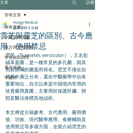
文章
註冊
所有文章
Hongji Medical
所有文章
讀畢需時 8 分鐘
雲芝與靈芝的區別、古今應
中醫基礎理論
用、使用禁忌
經方與方劑詳解
雲芝（Trametes versicolor），又名彩
常見病症調理
絨革蓋菌，是一種常見的多孔菌，因其
養生保健
色彩斑斕的菌蓋而得名。雲芝不僅在自
然界中廣泛分布，還在中醫藥學中佔有
中藥材
重要地位，自古以來是中国境内常用的
珍貴藥用真菌，主要用於保護肝臟、肺
部及醫治身體其他頑疾。
本文將從古籍參考、古代應用、藥用價
值、功效、現代醫學應用、食療輔助及
使用禁忌等多個方面，全面介紹雲芝的