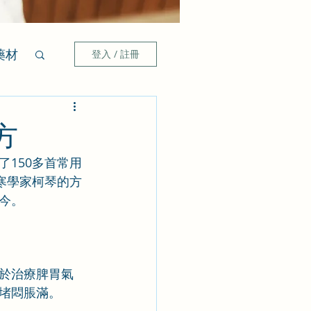
藥材
登入 / 註冊
方
150多首常用
寒學家柯琴的方
今。
於治療脾胃氣
堵悶脹滿。