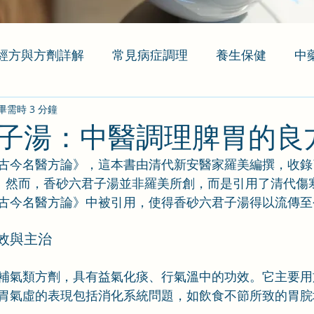
經方與方劑詳解
常見病症調理
養生保健
中
畢需時 3 分鐘
子湯：中醫調理脾胃的良
古今名醫方論》，這本書由清代新安醫家羅美編撰，收錄了
論。然而，香砂六君子湯並非羅美所創，而是引用了清代傷
古今名醫方論》中被引用，使得香砂六君子湯得以流傳至
效與主治
補氣類方劑，具有益氣化痰、行氣溫中的功效。它主要用
胃氣虛的表現包括消化系統問題，如飲食不節所致的胃脘