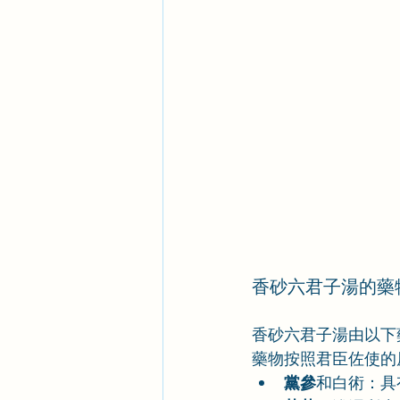
香砂六君子湯的藥
香砂六君子湯由以下
藥物按照君臣佐使的
黨參
和白術：具