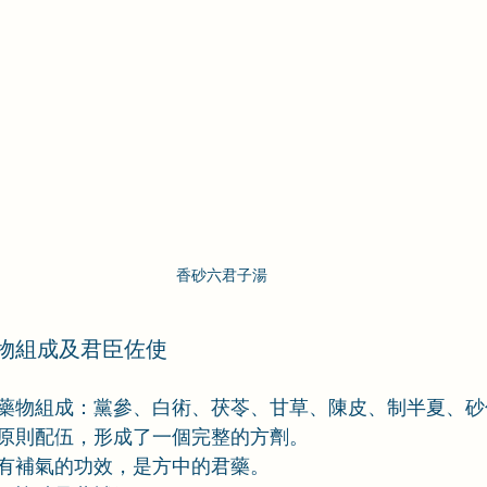
香砂六君子湯
物組成及君臣佐使
藥物組成：黨參、白術、茯苓、甘草、陳皮、制半夏、砂
原則配伍，形成了一個完整的方劑。
有補氣的功效，是方中的君藥。