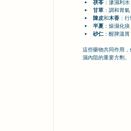
茯苓
：滲濕利水
甘草
：調和胃氣
陳皮
和
木香
：行
半夏
：燥濕化痰
砂仁
：醒脾溫胃
這些藥物共同作用，
濕內阻的重要方劑。