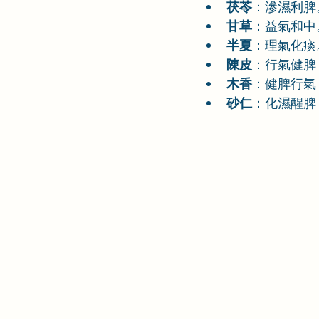
茯苓
：滲濕利脾
甘草
：益氣和中
半夏
：理氣化痰
陳皮
：行氣健脾
木香
：健脾行氣
砂仁
：化濕醒脾