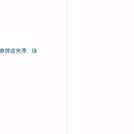
療脾虛夾滯、痰