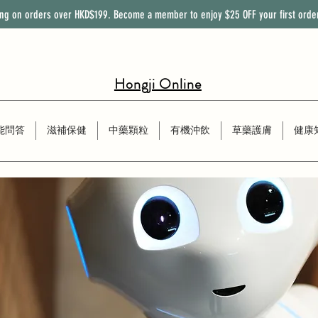
ing on orders over HKD$199. Become a member to enjoy
$25
OFF
your first orde
Hongji Online
能問答
滋補保健
中藥顆粒
有機沖飲
草藥護膚
健康