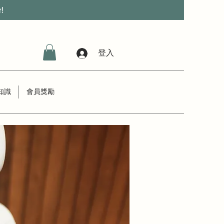
r!
登入
知識
會員獎勵