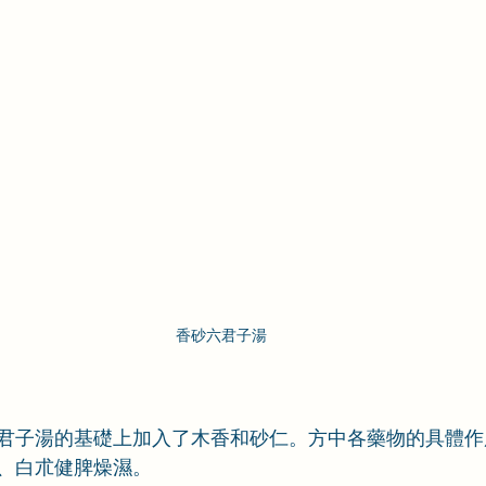
香砂六君子湯
君子湯的基礎上加入了木香和砂仁。方中各藥物的具體作
、白朮健脾燥濕。