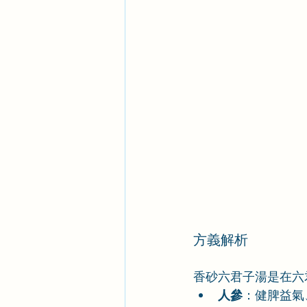
方義解析
香砂六君子湯是在六
人參
：健脾益氣