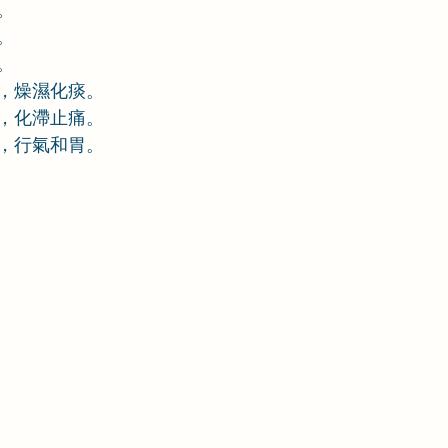
。
。
。
，燥濕化痰。
，化滯止痛。
，行氣和胃。