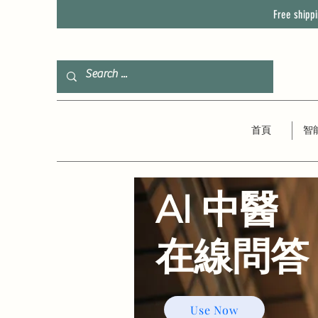
Free shipp
首頁
智
AI 中醫
​在線問答
Use Now