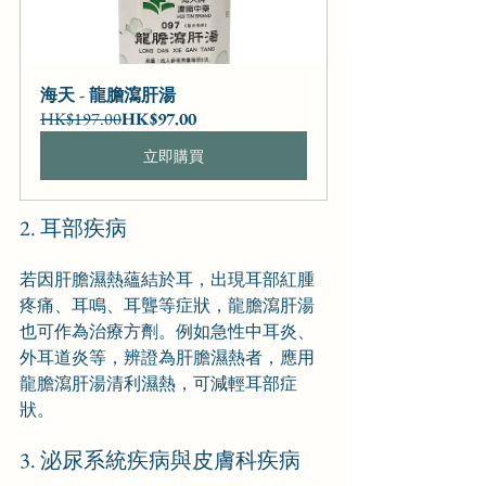
海天 - 龍膽瀉肝湯
HK$197.00
HK$97.00
立即購買
2. 耳部疾病
若因肝膽濕熱蘊結於耳，出現耳部紅腫
疼痛、耳鳴、耳聾等症狀，龍膽瀉肝湯
也可作為治療方劑。例如急性中耳炎、
外耳道炎等，辨證為肝膽濕熱者，應用
龍膽瀉肝湯清利濕熱，可減輕耳部症
狀。
3. 泌尿系統疾病與皮膚科疾病