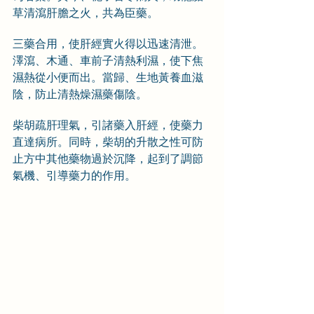
草清瀉肝膽之火，共為臣藥。
三藥合用，使肝經實火得以迅速清泄。
澤瀉、木通、車前子清熱利濕，使下焦
濕熱從小便而出。當歸、生地黃養血滋
陰，防止清熱燥濕藥傷陰。
柴胡疏肝理氣，引諸藥入肝經，使藥力
直達病所。同時，柴胡的升散之性可防
止方中其他藥物過於沉降，起到了調節
氣機、引導藥力的作用。