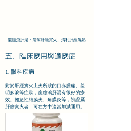
龍膽瀉肝湯：清瀉肝膽實火、清利肝經濕熱
五、臨床應用與適應症
1. 眼科疾病
對於肝經實火上炎所致的目赤腫痛、羞
明多淚等症狀，龍膽瀉肝湯有很好的療
效。如急性結膜炎、角膜炎等，辨證屬
肝膽實火者，可在方中適當加減運用。