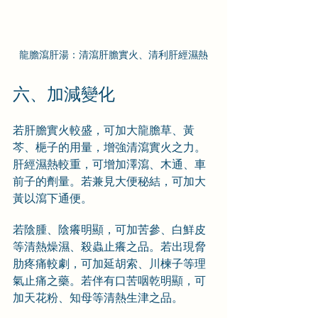
龍膽瀉肝湯：清瀉肝膽實火、清利肝經濕熱
六、加減變化
若肝膽實火較盛，可加大龍膽草、黃
芩、梔子的用量，增強清瀉實火之力。
肝經濕熱較重，可增加澤瀉、木通、車
前子的劑量。若兼見大便秘結，可加大
黃以瀉下通便。
若陰腫、陰癢明顯，可加苦參、白鮮皮
等清熱燥濕、殺蟲止癢之品。若出現脅
肋疼痛較劇，可加延胡索、川楝子等理
氣止痛之藥。若伴有口苦咽乾明顯，可
加天花粉、知母等清熱生津之品。