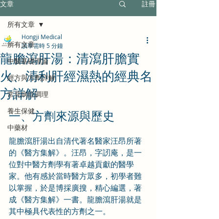
文章
註冊
所有文章
Hongji Medical
所有文章
讀畢需時 5 分鐘
龍膽瀉肝湯：清瀉肝膽實
中醫基礎理論
火、清利肝經濕熱的經典名
經方與方劑詳解
方詳解
常見病症調理
養生保健
一、方劑來源與歷史
中藥材
龍膽瀉肝湯出自清代著名醫家汪昂所著
的《醫方集解》。汪昂，字訒庵，是一
位對中醫方劑學有著卓越貢獻的醫學
家。他有感於當時醫方眾多，初學者難
以掌握，於是博採廣搜，精心編選，著
成《醫方集解》一書。龍膽瀉肝湯就是
其中極具代表性的方劑之一。