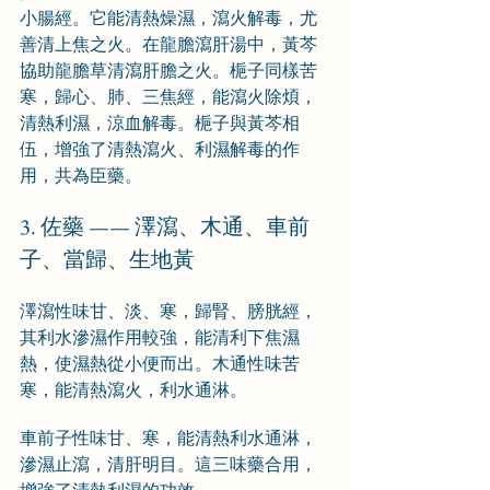
小腸經。它能清熱燥濕，瀉火解毒，尤
善清上焦之火。在龍膽瀉肝湯中，黃芩
協助龍膽草清瀉肝膽之火。梔子同樣苦
寒，歸心、肺、三焦經，能瀉火除煩，
清熱利濕，涼血解毒。梔子與黃芩相
伍，增強了清熱瀉火、利濕解毒的作
用，共為臣藥。
3. 佐藥 —— 澤瀉、木通、車前
子、當歸、生地黃
澤瀉性味甘、淡、寒，歸腎、膀胱經，
其利水滲濕作用較強，能清利下焦濕
熱，使濕熱從小便而出。木通性味苦
寒，能清熱瀉火，利水通淋。
車前子性味甘、寒，能清熱利水通淋，
滲濕止瀉，清肝明目。這三味藥合用，