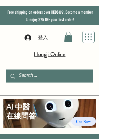
Free shipping on orders over HKD$199. Become a member
to enjoy
$25
OFF
your first order!
登入
Hongji Online
AI 中醫
​在線問答
Use Now