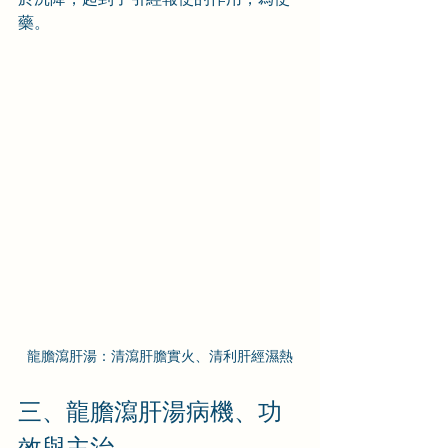
藥。
龍膽瀉肝湯：清瀉肝膽實火、清利肝經濕熱
三、龍膽瀉肝湯病機、功
效與主治