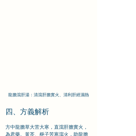
龍膽瀉肝湯：清瀉肝膽實火、清利肝經濕熱
四、方義解析
方中龍膽草大苦大寒，直瀉肝膽實火，
為君藥。黃芩、梔子苦寒瀉火，助龍膽