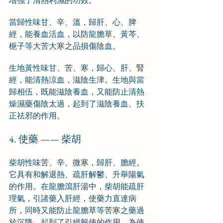
增強了清熱利濕的功效。
當歸性味甘、辛、溫，歸肝、心、脾
經，能養血活血，以防龍膽草、黃芩、
梔子等大苦大寒之品損傷陰血。
生地黃性味甘、苦、寒，歸心、肝、腎
經，能清熱涼血，滋陰生津。生地與當
歸相伍，既能滋陰養血，又能防止清熱
燥濕藥傷陰太過，起到了滋陰養血、扶
正祛邪的作用。
4. 使藥 —— 柴胡
柴胡性味苦、辛、微寒，歸肝、膽經。
它具有和解退熱、疏肝解鬱、升舉陽氣
的作用。在龍膽瀉肝湯中，柴胡能疏肝
理氣，引諸藥入肝經，使藥力直達病
所，同時又能防止龍膽草等苦寒之藥過
於沉降，起到了引經報使的作用，為使