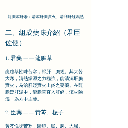
龍膽瀉肝湯：清瀉肝膽實火、清利肝經濕熱
二、組成藥味介紹（君臣
佐使）
1. 君藥 —— 龍膽草
龍膽草性味苦寒，歸肝、膽經。其大苦
大寒，清熱燥濕之力極強，能清瀉肝膽
實火，為治肝經實火上炎之要藥。在龍
膽瀉肝湯中，龍膽草直入肝經，瀉火除
濕，為方中主藥。
2. 臣藥 —— 黃芩、梔子
黃芩性味苦寒，歸肺、膽、脾、大腸、