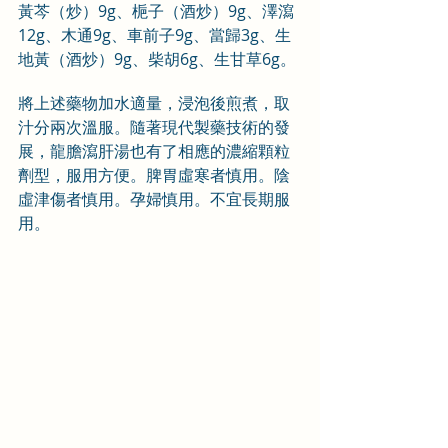
黃芩（炒）9g、梔子（酒炒）9g、澤瀉
12g、木通9g、車前子9g、當歸3g、生
地黃（酒炒）9g、柴胡6g、生甘草6g。
將上述藥物加水適量，浸泡後煎煮，取
汁分兩次溫服。隨著現代製藥技術的發
展，龍膽瀉肝湯也有了相應的濃縮顆粒
劑型，服用方便。脾胃虛寒者慎用。陰
虛津傷者慎用。孕婦慎用。不宜長期服
用。