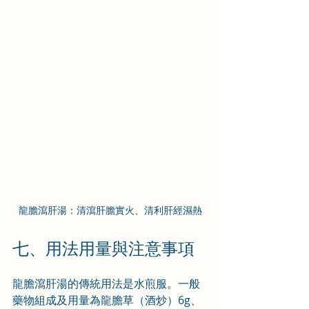
龍膽瀉肝湯：清瀉肝膽實火、清利肝經濕熱
七、用法用量與注意事項
龍膽瀉肝湯的傳統用法是水煎服。一般
藥物組成及用量為龍膽草（酒炒）6g、