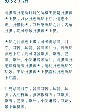
龍膽瀉肝湯所針對的病機主要是肝膽實
火上炎，以及肝經濕熱下注。情志不
遂、肝鬱化火，或外感濕熱之邪，內蘊
肝膽，均可導致肝膽實火上炎。
火熱之邪循經上擾，可出現頭痛、目
赤、口苦、耳聾、脅痛等症狀。若濕熱
循經下注，則可引發陰腫、陰癢、筋
痿、陰汗、小便淋濁等病症。龍膽瀉肝
湯具有清瀉肝膽實火，清利肝經濕熱的
功效。主治肝膽實火上炎證和肝經濕熱
下注證。
症見頭痛目赤，脅痛口苦，耳聾、耳
腫，舌紅苔黃，脈弦數有力；或陰腫、
陰癢，筋痿，陰汗，小便淋濁，或婦女
帶下黃臭等。