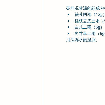
苓桂朮甘湯的組成包
茯苓四兩（12g
桂枝去皮三兩（
白朮二兩（6g）
炙甘草二兩（6g
用法為水煎溫服。