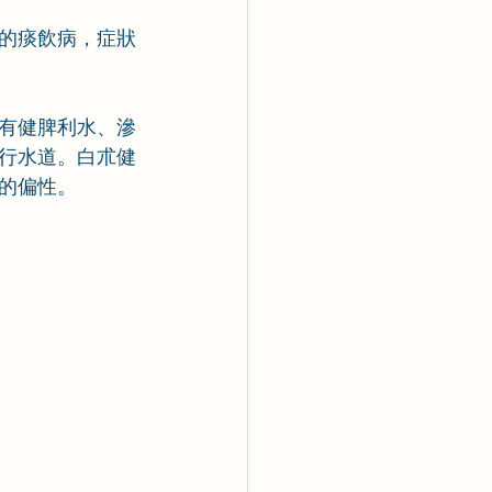
的痰飲病，症狀
有健脾利水、滲
行水道。白朮健
的偏性。