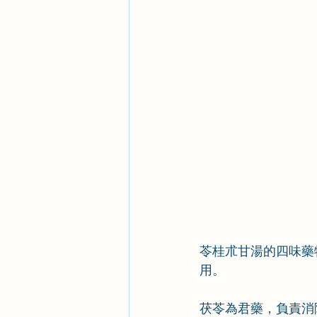
苓桂朮甘湯的四味藥
用。
茯苓為君藥，負責消