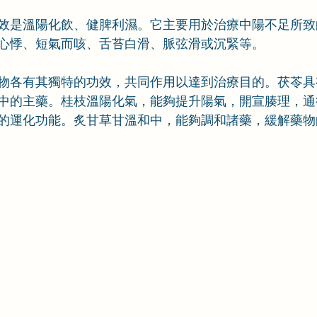
效是溫陽化飲、健脾利濕。它主要用於治療中陽不足所致
心悸、短氣而咳、舌苔白滑、脈弦滑或沉緊等。
物各有其獨特的功效，共同作用以達到治療目的。茯苓具
中的主藥。桂枝溫陽化氣，能夠提升陽氣，開宣腠理，通
的運化功能。炙甘草甘溫和中，能夠調和諸藥，緩解藥物