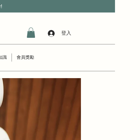
r!
登入
知識
會員獎勵