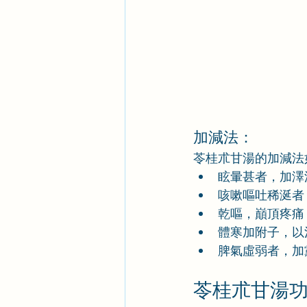
加減法：
苓桂朮甘湯的加減法
眩暈甚者，加澤
咳嗽嘔吐稀涎者
乾嘔，巔頂疼痛
體寒加附子，以
脾氣虛弱者，加
苓桂朮甘湯