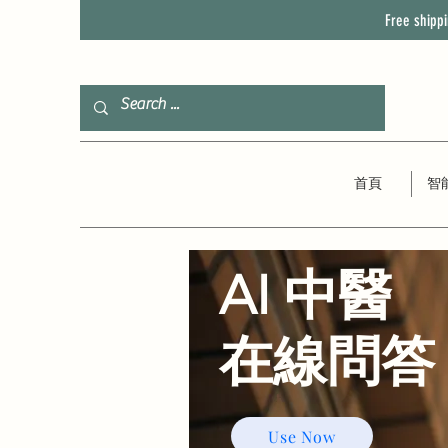
Free shipp
首頁
智
AI 中醫
​在線問答
Use Now