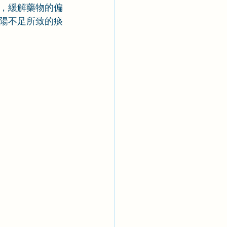
，緩解藥物的偏
陽不足所致的痰