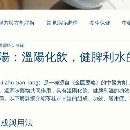
經方與方劑詳解
常見病症調理
養生保健
中
畢需時 5 分鐘
湯：溫陽化飲，健脾利水
Gui Zhu Gan Tang）是一種源自《金匱要略》的中醫方
。這四味藥物共同作用，具有溫陽化飲、健脾利濕的功效
病。以下將詳細介紹苓桂朮甘湯的組成、功效、適用症、
組成與用法