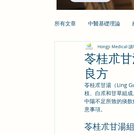
所有文章
中醫基礎理論
Hongji Medical
讀
苓桂朮甘
良方
苓桂朮甘湯（Ling 
枝、白朮和甘草組成
中陽不足所致的痰飲
意事項。
苓桂朮甘湯