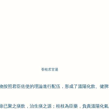
苓桂朮甘湯
物按照君臣佐使的理論進行配伍，形成了溫陽化飲、健脾
除已聚之痰飲，治生痰之源；桂枝為臣藥，負責溫陽化氣