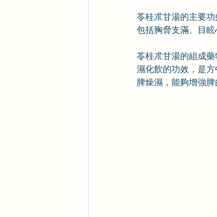
苓桂朮甘湯的主要功
包括胸脅支滿、目眩
苓桂朮甘湯的組成藥
濕化飲的功效，是方
脾燥濕，能夠增強脾