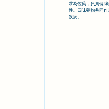
朮為佐藥，負責健脾
性。四味藥物共同作
飲病。