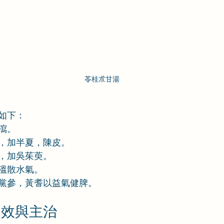
苓桂朮甘湯
如下：
瀉。
，加半夏，陳皮。
，加吳茱萸。
溫散水氣。
黨參，黃耆以益氣健脾。
功效與主治