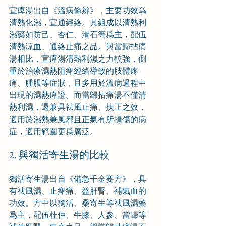
宣痺湯出自《溫病條辨》，主要功效爲
清熱化濕，宣通經絡。其組成以清熱利
濕藥如防己、杏仁、滑石等爲主，配伍
清熱涼血、通絡止痛之品。與當歸拈痛
湯相比，宣痺湯清熱利濕之力較強，側
重於治療濕熱阻痺經絡導致的肢體疼
痛、腫脹等症狀，且多用於溫病過程中
出現的濕熱痺證。而當歸拈痛湯不僅清
熱利濕，還兼具祛風止痛、扶正之效，
適用於濕熱兼風邪且正氣有所損傷的病
症，適用範圍更爲廣泛。
2. 與獨活寄生湯的比較
獨活寄生湯出自《備急千金要方》，具
有祛風濕、止痺痛、益肝腎、補氣血的
功效。方中以獨活、桑寄生等祛風濕藥
爲主，配伍杜仲、牛膝、人參、當歸等