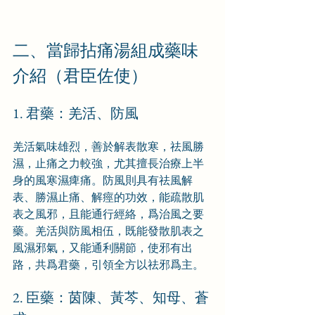
二、當歸拈痛湯組成藥味
介紹（君臣佐使）
1. 君藥：羌活、防風
羌活氣味雄烈，善於解表散寒，祛風勝
濕，止痛之力較強，尤其擅長治療上半
身的風寒濕痺痛。防風則具有祛風解
表、勝濕止痛、解痙的功效，能疏散肌
表之風邪，且能通行經絡，爲治風之要
藥。羌活與防風相伍，既能發散肌表之
風濕邪氣，又能通利關節，使邪有出
路，共爲君藥，引領全方以祛邪爲主。
2. 臣藥：茵陳、黃芩、知母、蒼