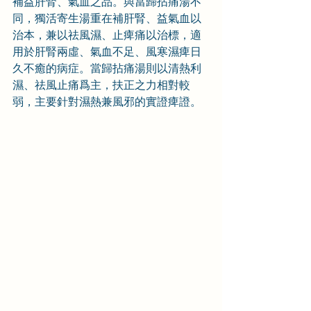
補益肝腎、氣血之品。與當歸拈痛湯不
同，獨活寄生湯重在補肝腎、益氣血以
治本，兼以祛風濕、止痺痛以治標，適
用於肝腎兩虛、氣血不足、風寒濕痺日
久不癒的病症。當歸拈痛湯則以清熱利
濕、祛風止痛爲主，扶正之力相對較
弱，主要針對濕熱兼風邪的實證痺證。