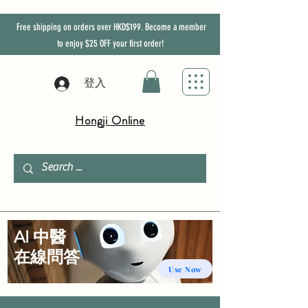
Free shipping on orders over HKD$199. Become a member
to enjoy
$25
OFF
your first order!
登入
Hongji Online
AI 中醫
​在線問答
Use Now