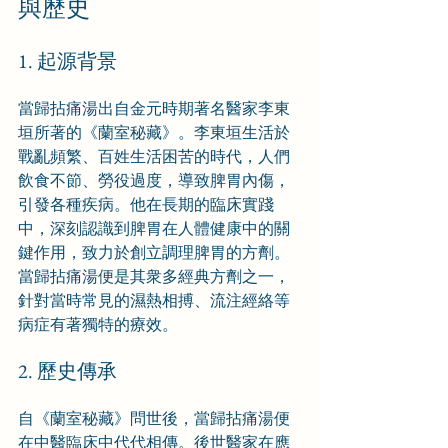
與歷史
1. 起源背景
當歸拈痛湯出自金元時期著名醫家李東
垣所著的《蘭室秘藏》。李東垣生活於
戰亂頻繁、百姓生活困苦的時代，人們
飲食不節、勞役過度，導致脾胃內傷，
引發各種疾病。他在長期的臨床實踐
中，深刻認識到脾胃在人體健康中的關
鍵作用，致力於創立調理脾胃的方劑。
當歸拈痛湯便是其衆多經典方劑之一，
針對當時常見的濕熱相搏、流注經絡等
病症有著獨特的療效。
2. 歷史傳承
自《蘭室秘藏》問世後，當歸拈痛湯便
在中醫臨床中代代相傳。後世醫家在應