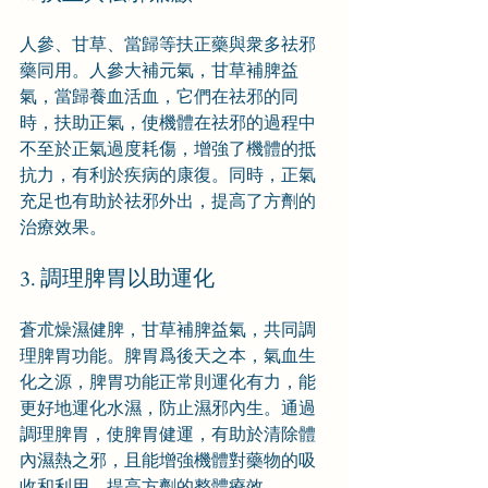
人參、甘草、當歸等扶正藥與衆多祛邪
藥同用。人參大補元氣，甘草補脾益
氣，當歸養血活血，它們在祛邪的同
時，扶助正氣，使機體在祛邪的過程中
不至於正氣過度耗傷，增強了機體的抵
抗力，有利於疾病的康復。同時，正氣
充足也有助於祛邪外出，提高了方劑的
治療效果。
3. 調理脾胃以助運化
蒼朮燥濕健脾，甘草補脾益氣，共同調
理脾胃功能。脾胃爲後天之本，氣血生
化之源，脾胃功能正常則運化有力，能
更好地運化水濕，防止濕邪內生。通過
調理脾胃，使脾胃健運，有助於清除體
內濕熱之邪，且能增強機體對藥物的吸
收和利用，提高方劑的整體療效。