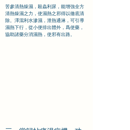
苦參清熱燥濕，殺蟲利尿，能增強全方
清熱燥濕之力，使濕熱之邪得以徹底清
除。澤瀉利水滲濕，泄熱通淋，可引導
濕熱下行，從小便排出體外，爲使藥，
協助諸藥分消濕熱，使邪有出路。