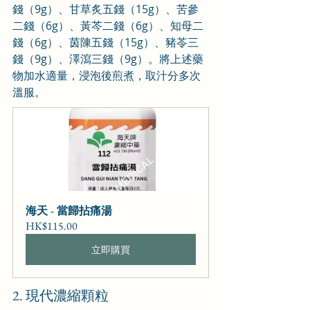
錢（9g）、甘草炙五錢（15g）、苦參
二錢（6g）、黃芩二錢（6g）、知母二
錢（6g）、茵陳五錢（15g）、豬苓三
錢（9g）、澤瀉三錢（9g）。將上述藥
物加水適量，浸泡後煎煮，取汁分多次
溫服。
海天 - 當歸拈痛湯
HK$115.00
立即購買
2. 現代濃縮顆粒