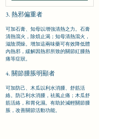
3. 熱邪偏重者
可加石膏、知母以增強清熱之力。石膏
清熱瀉火，除煩止渴；知母清熱瀉火，
滋陰潤燥。增加這兩味藥可有效降低體
內熱邪，緩解因熱邪所致的關節紅腫熱
痛等症狀。
4. 關節腫脹明顯者
可加防己、木瓜以利水消腫、舒筋活
絡。防己利水消腫，祛風止痛；木瓜舒
筋活絡，和胃化濕。有助於減輕關節腫
脹，改善關節活動功能。