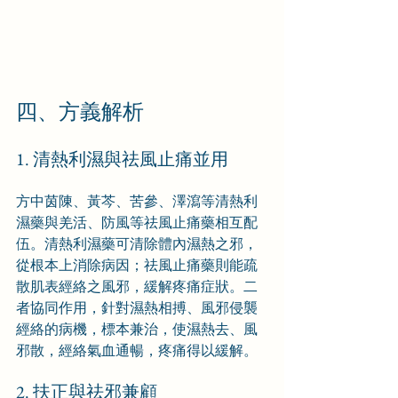
四、方義解析
1. 清熱利濕與祛風止痛並用
方中茵陳、黃芩、苦參、澤瀉等清熱利
濕藥與羌活、防風等祛風止痛藥相互配
伍。清熱利濕藥可清除體內濕熱之邪，
從根本上消除病因；祛風止痛藥則能疏
散肌表經絡之風邪，緩解疼痛症狀。二
者協同作用，針對濕熱相搏、風邪侵襲
經絡的病機，標本兼治，使濕熱去、風
邪散，經絡氣血通暢，疼痛得以緩解。
2. 扶正與祛邪兼顧