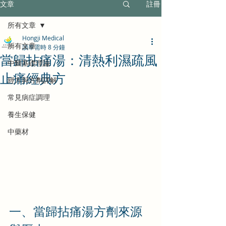
文章
註冊
所有文章
Hongji Medical
所有文章
讀畢需時 8 分鐘
當歸拈痛湯：清熱利濕疏風
中醫基礎理論
止痛經典方
經方與方劑詳解
常見病症調理
養生保健
中藥材
一、當歸拈痛湯方劑來源