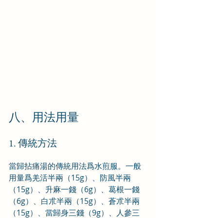
八、用法用量
1. 傳統方法
當歸拈痛湯的傳統用法爲水煎服。一般
用量爲羌活半兩（15g）、防風半兩
（15g）、升麻一錢（6g）、葛根一錢
（6g）、白朮半兩（15g）、蒼朮半兩
（15g）、當歸身三錢（9g）、人參三