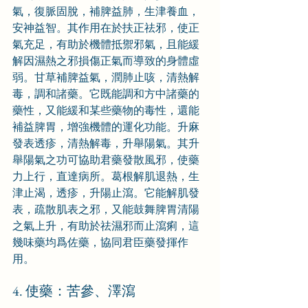
氣，復脈固脫，補脾益肺，生津養血，
安神益智。其作用在於扶正祛邪，使正
氣充足，有助於機體抵禦邪氣，且能緩
解因濕熱之邪損傷正氣而導致的身體虛
弱。甘草補脾益氣，潤肺止咳，清熱解
毒，調和諸藥。它既能調和方中諸藥的
藥性，又能緩和某些藥物的毒性，還能
補益脾胃，增強機體的運化功能。升麻
發表透疹，清熱解毒，升舉陽氣。其升
舉陽氣之功可協助君藥發散風邪，使藥
力上行，直達病所。葛根解肌退熱，生
津止渴，透疹，升陽止瀉。它能解肌發
表，疏散肌表之邪，又能鼓舞脾胃清陽
之氣上升，有助於祛濕邪而止瀉痢，這
幾味藥均爲佐藥，協同君臣藥發揮作
用。
4. 使藥：苦參、澤瀉