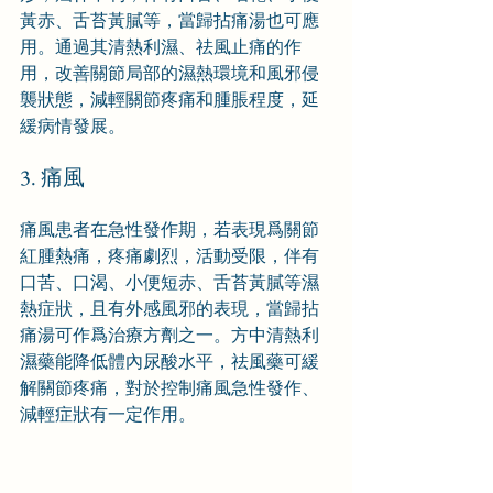
黃赤、舌苔黃膩等，當歸拈痛湯也可應
用。通過其清熱利濕、祛風止痛的作
用，改善關節局部的濕熱環境和風邪侵
襲狀態，減輕關節疼痛和腫脹程度，延
緩病情發展。
3. 痛風
痛風患者在急性發作期，若表現爲關節
紅腫熱痛，疼痛劇烈，活動受限，伴有
口苦、口渴、小便短赤、舌苔黃膩等濕
熱症狀，且有外感風邪的表現，當歸拈
痛湯可作爲治療方劑之一。方中清熱利
濕藥能降低體內尿酸水平，祛風藥可緩
解關節疼痛，對於控制痛風急性發作、
減輕症狀有一定作用。