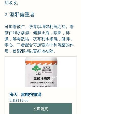
症吸收。
2. 濕邪偏重者
可加薏苡仁、茯苓以增強利濕之功。薏
苡仁利水滲濕，健脾止瀉，除痺，排
膿，解毒散結；茯苓利水滲濕，健脾，
寧心。二者配合可加強方中利濕藥的作
用，使濕邪得以更好地祛除。
海天 - 當歸拈痛湯
HK$115.00
立即購買