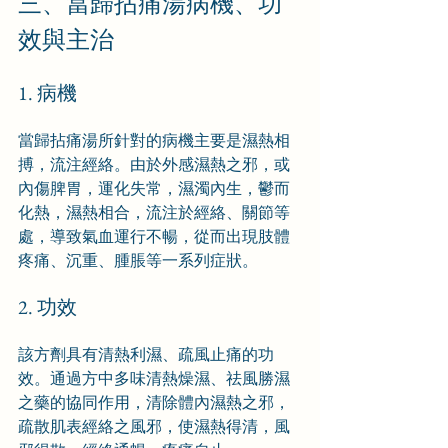
三、當歸拈痛湯病機、功
效與主治
1. 病機
當歸拈痛湯所針對的病機主要是濕熱相
搏，流注經絡。由於外感濕熱之邪，或
內傷脾胃，運化失常，濕濁內生，鬱而
化熱，濕熱相合，流注於經絡、關節等
處，導致氣血運行不暢，從而出現肢體
疼痛、沉重、腫脹等一系列症狀。
2. 功效
該方劑具有清熱利濕、疏風止痛的功
效。通過方中多味清熱燥濕、祛風勝濕
之藥的協同作用，清除體內濕熱之邪，
疏散肌表經絡之風邪，使濕熱得清，風