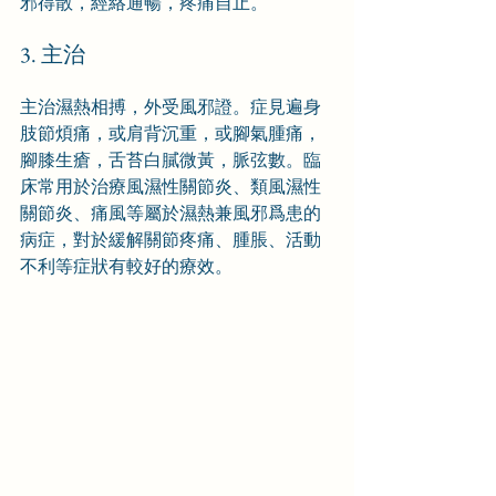
邪得散，經絡通暢，疼痛自止。
3. 主治
主治濕熱相搏，外受風邪證。症見遍身
肢節煩痛，或肩背沉重，或腳氣腫痛，
腳膝生瘡，舌苔白膩微黃，脈弦數。臨
床常用於治療風濕性關節炎、類風濕性
關節炎、痛風等屬於濕熱兼風邪爲患的
病症，對於緩解關節疼痛、腫脹、活動
不利等症狀有較好的療效。