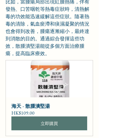
比如，當腫瘍局部出現紅腫熱痛，伴有
發熱、口苦咽乾等熱毒症狀時，清熱解
毒的功效能迅速緩解這些症狀。隨著熱
毒的清除，氣血瘀滯和痰濕凝聚的情況
也會得到改善，腫瘍逐漸縮小，最終達
到消散的目的。通過綜合發揮這些功
效，散腫潰堅湯能從多個方面治療腫
瘍，提高臨床療效。
海天 - 散腫潰堅湯
HK$109.00
立即購買