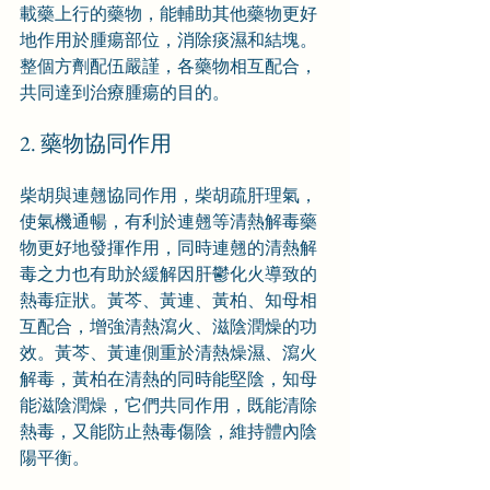
載藥上行的藥物，能輔助其他藥物更好
地作用於腫瘍部位，消除痰濕和結塊。
整個方劑配伍嚴謹，各藥物相互配合，
共同達到治療腫瘍的目的。
2. 藥物協同作用
柴胡與連翹協同作用，柴胡疏肝理氣，
使氣機通暢，有利於連翹等清熱解毒藥
物更好地發揮作用，同時連翹的清熱解
毒之力也有助於緩解因肝鬱化火導致的
熱毒症狀。黃芩、黃連、黃柏、知母相
互配合，增強清熱瀉火、滋陰潤燥的功
效。黃芩、黃連側重於清熱燥濕、瀉火
解毒，黃柏在清熱的同時能堅陰，知母
能滋陰潤燥，它們共同作用，既能清除
熱毒，又能防止熱毒傷陰，維持體內陰
陽平衡。