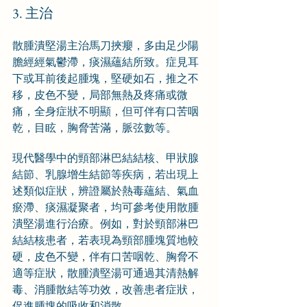
3. 主治
散腫潰堅湯主治馬刀挾癭，多由足少陽
膽經經氣鬱滯，痰濕蘊結所致。症見耳
下或耳前後起腫塊，堅硬如石，推之不
移，皮色不變，局部無熱及疼痛或微
痛，全身症狀不明顯，但可伴有口苦咽
乾，目眩，胸脅苦滿，脈弦數等。
現代醫學中的頸部淋巴結結核、甲狀腺
結節、乳腺增生結節等疾病，若出現上
述類似症狀，辨證屬於熱毒蘊結、氣血
瘀滯、痰濕凝聚者，均可參考使用散腫
潰堅湯進行治療。例如，對於頸部淋巴
結結核患者，若表現為頸部腫塊質地較
硬，皮色不變，伴有口苦咽乾、胸脅不
適等症狀，散腫潰堅湯可通過其清熱解
毒、消腫散結等功效，改善患者症狀，
促進腫塊的吸收和消散。