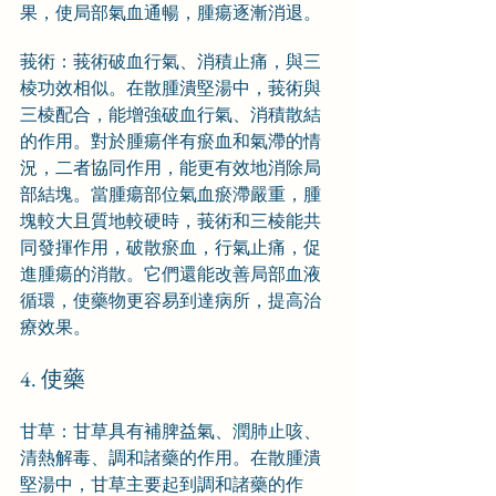
果，使局部氣血通暢，腫瘍逐漸消退。
莪術：莪術破血行氣、消積止痛，與三
棱功效相似。在散腫潰堅湯中，莪術與
三棱配合，能增強破血行氣、消積散結
的作用。對於腫瘍伴有瘀血和氣滯的情
況，二者協同作用，能更有效地消除局
部結塊。當腫瘍部位氣血瘀滯嚴重，腫
塊較大且質地較硬時，莪術和三棱能共
同發揮作用，破散瘀血，行氣止痛，促
進腫瘍的消散。它們還能改善局部血液
循環，使藥物更容易到達病所，提高治
療效果。
4. 使藥
甘草：甘草具有補脾益氣、潤肺止咳、
清熱解毒、調和諸藥的作用。在散腫潰
堅湯中，甘草主要起到調和諸藥的作