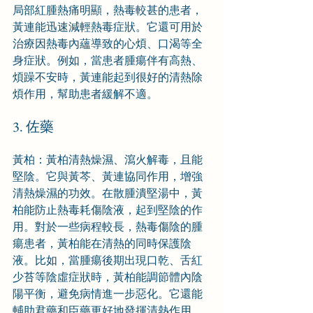
局部紅腫熱痛明顯，熱毒較甚的患者，
黃連能迅速減輕熱毒症狀。它還可用於
治療因熱毒內蘊導致的心煩、口渴等全
身症狀。例如，當患者腫瘍伴有高熱、
煩躁不安時，黃連能起到很好的清熱除
煩作用，幫助患者緩解不適。
3. 佐藥
黃柏：黃柏清熱燥濕、瀉火解毒，且能
堅陰。它與黃芩、黃連協同作用，增強
清熱燥濕的功效。在散腫潰堅湯中，黃
柏能防止熱毒耗傷陰液，起到堅陰的作
用。對於一些病程較長，熱毒傷陰的腫
瘍患者，黃柏能在清熱的同時保護陰
液。比如，當腫瘍後期出現口乾、舌紅
少苔等陰虛症狀時，黃柏能調節體內陰
陽平衡，避免病情進一步惡化。它還能
輔助君藥和臣藥更好地發揮清熱作用，