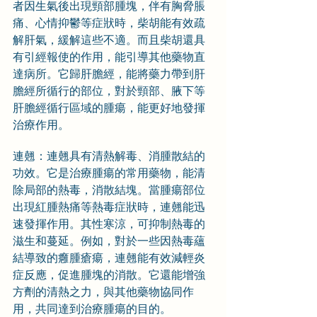
者因生氣後出現頸部腫塊，伴有胸脅脹
痛、心情抑鬱等症狀時，柴胡能有效疏
解肝氣，緩解這些不適。而且柴胡還具
有引經報使的作用，能引導其他藥物直
達病所。它歸肝膽經，能將藥力帶到肝
膽經所循行的部位，對於頸部、腋下等
肝膽經循行區域的腫瘍，能更好地發揮
治療作用。
連翹：連翹具有清熱解毒、消腫散結的
功效。它是治療腫瘍的常用藥物，能清
除局部的熱毒，消散結塊。當腫瘍部位
出現紅腫熱痛等熱毒症狀時，連翹能迅
速發揮作用。其性寒涼，可抑制熱毒的
滋生和蔓延。例如，對於一些因熱毒蘊
結導致的癰腫瘡瘍，連翹能有效減輕炎
症反應，促進腫塊的消散。它還能增強
方劑的清熱之力，與其他藥物協同作
用，共同達到治療腫瘍的目的。