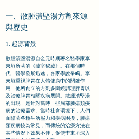
一、散腫潰堅湯方劑來源
與歷史
1. 起源背景
散腫潰堅湯源自金元時期著名醫學家李
東垣所著的《蘭室秘藏》。在那個時
代，醫學發展迅速，各家學說爭鳴。李
東垣重視脾胃在人體健康中的關鍵作
用，他所創立的方劑多圍繞調理脾胃以
及治療脾胃相關疾病展開。散腫潰堅湯
的出現，是針對當時一些局部腫瘍類疾
病的治療需求。當時社會環境下，人們
面臨著各種生活壓力和疾病困擾，腫瘍
類疾病較為常見，而傳統的治療方法在
某些情況下效果不佳，促使李東垣深入