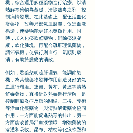
機，綜合運用多種藥物進行治療。以清
熱解毒藥物為基礎，清除熱毒之邪，控
制病情發展。在此基礎上，配伍活血化
瘀藥物，改善局部氣血瘀滯，促進血液
循環，使藥物能更好地發揮作用。同
時，加入化痰軟堅藥物，消除痰濕凝
聚，軟化腫塊。再配合疏肝理氣藥物，
調節氣機，使氣行則血行，氣順則痰
消，有助於腫瘍的消散。
例如，君藥柴胡疏肝理氣，能調節氣
機，為其他藥物發揮作用創造良好的氣
血運行環境。連翹、黃芩、黃連等清熱
解毒藥物，直接針對熱毒進行清解，是
控制腫瘍炎症反應的關鍵。三棱、莪術
等活血化瘀藥物，與清熱解毒藥物協同
作用，一方面能促進熱毒的排出，另一
方面能改善局部血液循環，增強藥物的
滲透和吸收。昆布、桔梗等化痰軟堅和