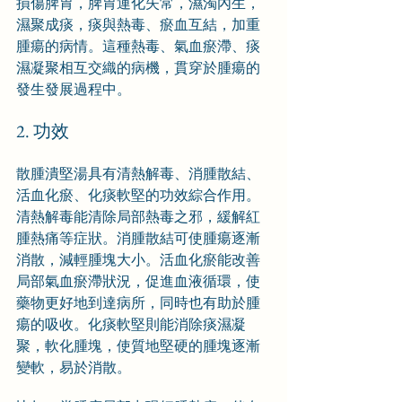
損傷脾胃，脾胃運化失常，濕濁內生，
濕聚成痰，痰與熱毒、瘀血互結，加重
腫瘍的病情。這種熱毒、氣血瘀滯、痰
濕凝聚相互交織的病機，貫穿於腫瘍的
發生發展過程中。
2. 功效
散腫潰堅湯具有清熱解毒、消腫散結、
活血化瘀、化痰軟堅的功效綜合作用。
清熱解毒能清除局部熱毒之邪，緩解紅
腫熱痛等症狀。消腫散結可使腫瘍逐漸
消散，減輕腫塊大小。活血化瘀能改善
局部氣血瘀滯狀況，促進血液循環，使
藥物更好地到達病所，同時也有助於腫
瘍的吸收。化痰軟堅則能消除痰濕凝
聚，軟化腫塊，使質地堅硬的腫塊逐漸
變軟，易於消散。