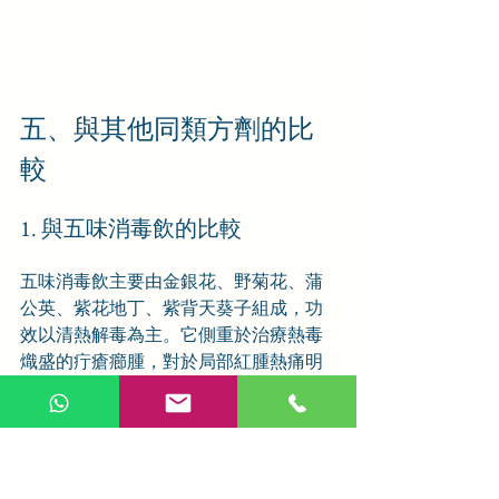
五、與其他同類方劑的比
較
1. 與五味消毒飲的比較
五味消毒飲主要由金銀花、野菊花、蒲
公英、紫花地丁、紫背天葵子組成，功
效以清熱解毒為主。它側重於治療熱毒
熾盛的疔瘡癤腫，對於局部紅腫熱痛明
顯，熱毒症狀突出的情況療效顯著。其
藥力較為峻猛，以快速清除熱毒為主要
目的。
散腫潰堅湯則不僅有清熱解毒作用，還