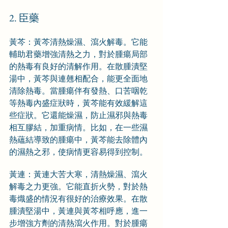
2. 臣藥
黃芩：黃芩清熱燥濕、瀉火解毒。它能
輔助君藥增強清熱之力，對於腫瘍局部
的熱毒有良好的清解作用。在散腫潰堅
湯中，黃芩與連翹相配合，能更全面地
清除熱毒。當腫瘍伴有發熱、口苦咽乾
等熱毒內盛症狀時，黃芩能有效緩解這
些症狀。它還能燥濕，防止濕邪與熱毒
相互膠結，加重病情。比如，在一些濕
熱蘊結導致的腫瘍中，黃芩能去除體內
的濕熱之邪，使病情更容易得到控制。
黃連：黃連大苦大寒，清熱燥濕、瀉火
解毒之力更強。它能直折火勢，對於熱
毒熾盛的情況有很好的治療效果。在散
腫潰堅湯中，黃連與黃芩相呼應，進一
步增強方劑的清熱瀉火作用。對於腫瘍