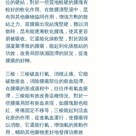
位的硬結，對於一些質地較硬的腫塊有
較好的軟化作用。在散腫潰堅湯中，昆
布與其他藥物協同作用，增強方劑的散
結之力。當腫瘍出現結塊堅硬，難以消
散時，昆布能逐漸軟化腫塊，使其更容
易被吸收。它還能化痰軟堅，對於因痰
濕凝聚導致的腫瘍，能起到化痰散結的
功效，改善局部痰濕阻滯的狀況，促進
腫瘍的好轉。
三棱：三棱破血行氣、消積止痛。它能
破散瘀血，消除腫瘍部位的瘀血阻滯。
在腫瘍的形成過程中，往往伴有氣血瘀
滯，三棱能有效改善這種情況。對於一
些腫瘍局部有瘀血表現，如腫塊顏色暗
紅、疼痛固定不移等，三棱能起到活血
化瘀的作用，促進氣血運行，使腫瘍得
以消散。它還能行氣，增強氣的推動作
用，輔助其他藥物更好地發揮治療效