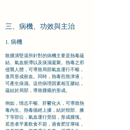
三、病機、功效與主治
1. 病機
散腫潰堅湯所針對的病機主要是熱毒蘊
結、氣血瘀滯以及痰濕凝聚。熱毒之邪
侵襲人體，可導致局部氣血運行不暢，
進而形成瘀血。同時，熱毒煎熬津液，
可產生痰濕。這些病理因素相互膠結，
蘊結於局部，導致腫瘍的形成。
例如，情志不暢、肝鬱化火，可導致熱
毒內生。熱毒循經上擾，結於頸部、腋
下等部位，氣血運行受阻，形成腫塊。
若患者平素飲食不節，過食肥甘厚味，