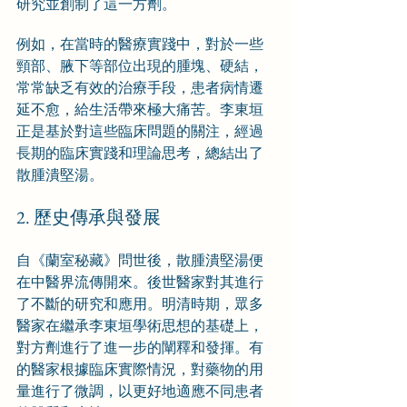
研究並創制了這一方劑。
例如，在當時的醫療實踐中，對於一些
頸部、腋下等部位出現的腫塊、硬結，
常常缺乏有效的治療手段，患者病情遷
延不愈，給生活帶來極大痛苦。李東垣
正是基於對這些臨床問題的關注，經過
長期的臨床實踐和理論思考，總結出了
散腫潰堅湯。
2. 歷史傳承與發展
自《蘭室秘藏》問世後，散腫潰堅湯便
在中醫界流傳開來。後世醫家對其進行
了不斷的研究和應用。明清時期，眾多
醫家在繼承李東垣學術思想的基礎上，
對方劑進行了進一步的闡釋和發揮。有
的醫家根據臨床實際情況，對藥物的用
量進行了微調，以更好地適應不同患者