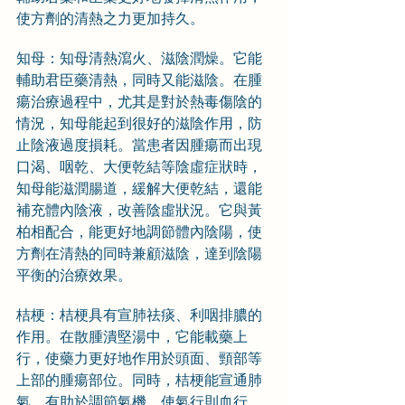
使方劑的清熱之力更加持久。
知母：知母清熱瀉火、滋陰潤燥。它能
輔助君臣藥清熱，同時又能滋陰。在腫
瘍治療過程中，尤其是對於熱毒傷陰的
情況，知母能起到很好的滋陰作用，防
止陰液過度損耗。當患者因腫瘍而出現
口渴、咽乾、大便乾結等陰虛症狀時，
知母能滋潤腸道，緩解大便乾結，還能
補充體內陰液，改善陰虛狀況。它與黃
柏相配合，能更好地調節體內陰陽，使
方劑在清熱的同時兼顧滋陰，達到陰陽
平衡的治療效果。
桔梗：桔梗具有宣肺祛痰、利咽排膿的
作用。在散腫潰堅湯中，它能載藥上
行，使藥力更好地作用於頭面、頸部等
上部的腫瘍部位。同時，桔梗能宣通肺
氣，有助於調節氣機，使氣行則血行，