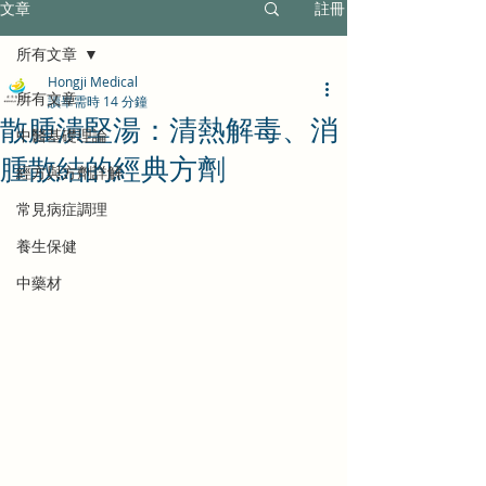
文章
註冊
所有文章
Hongji Medical
所有文章
讀畢需時 14 分鐘
散腫潰堅湯：清熱解毒、消
中醫基礎理論
腫散結的經典方劑
經方與方劑詳解
常見病症調理
養生保健
中藥材