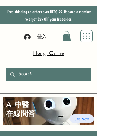
Free shipping on orders over HKD$199. Become a member
to enjoy
$25
OFF
your first order!
登入
Hongji Online
AI 中醫
​在線問答
Use Now