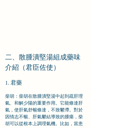
二、散腫潰堅湯組成藥味
介紹（君臣佐使）
1. 君藥
柴胡：柴胡在散腫潰堅湯中起到疏肝理
氣、和解少陽的重要作用。它能條達肝
氣，使肝氣舒暢條達，不致鬱滯。對於
因情志不暢、肝氣鬱結導致的腫瘍，柴
胡可以從根本上調理氣機。比如，當患