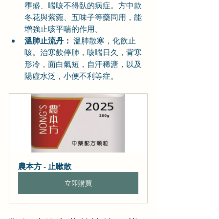
壅盛、喘咳不得臥的病症。方中款
冬花與紫菀、五味子等藥同用，能
增強止咳平喘的作用。
溫肺止流丹：
 溫肺散寒，化飲止
咳。治寒飲停肺，咳喘日久，背寒
形冷，面白氣短，自汗稀溏，以及
陽虛水泛，小便不利等症。
農本方 - 止嗽散
立即購買