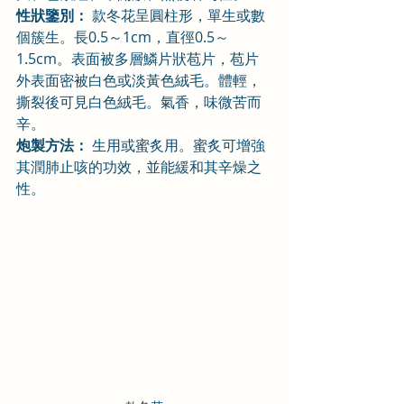
性狀鑒別：
 款冬花呈圓柱形，單生或數
個簇生。長0.5～1cm，直徑0.5～
1.5cm。表面被多層鱗片狀苞片，苞片
外表面密被白色或淡黃色絨毛。體輕，
撕裂後可見白色絨毛。氣香，味微苦而
辛。
炮製方法：
 生用或蜜炙用。蜜炙可增強
其潤肺止咳的功效，並能緩和其辛燥之
性。