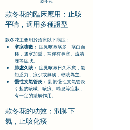
款冬花
款冬花的臨床應用：止咳
平喘，適用多種證型
款冬花主要用於治療以下病症：
寒痰咳嗽：
 症見咳嗽痰多，痰白而
稀，遇寒加重，常伴有鼻塞、流清
涕等症狀。
肺虛久咳：
 症見咳嗽日久不愈，氣
短乏力，痰少或無痰，乾咳為主。
慢性支氣管炎：
 對於慢性支氣管炎
引起的咳嗽、咳痰、喘息等症狀，
有一定的緩解作用。
款冬花的功效：潤肺下
氣，止咳化痰