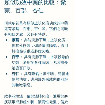
類似功效中藥的比較：紫
菀、百部、杏仁
與款冬花具有類似止咳化痰功效的中藥
還有紫菀、百部、杏仁等。它們之間既
有相似之處，又各有特點。
紫菀：
 亦能潤肺下氣，止咳化痰，
但其性微溫，偏於清肺降氣，適用
於痰熱咳嗽或肺虛久咳。
百部：
 具有潤肺下氣，止咳殺蟲的
功效，適用於各種咳嗽，尤其擅長
治療百日咳。
杏仁：
 具有降氣止咳平喘，潤腸通
便的功效，適用於外感或內傷引起
的咳嗽喘息。
款冬花性溫，偏於溫肺化痰，適用於寒
痰咳嗽或肺虛久咳；紫菀性微溫，偏於