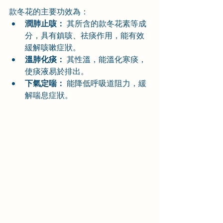
款冬花的主要功效為：
潤肺止咳：
 其所含的款冬花素等成
分，具有鎮咳、祛痰作用，能有效
緩解咳嗽症狀。
溫肺化痰：
 其性溫，能溫化寒痰，
使痰液易於排出。
下氣定喘：
 能降低呼吸道阻力，緩
解喘息症狀。