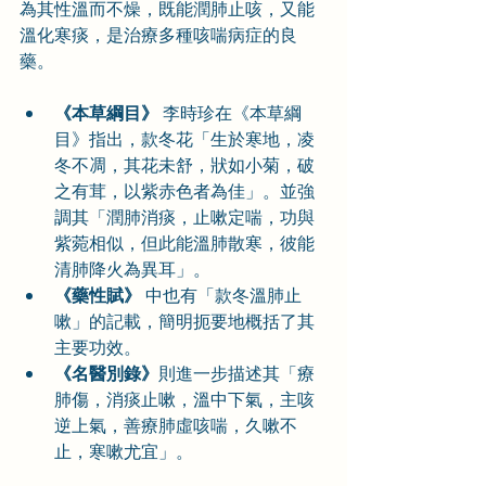
為其性溫而不燥，既能潤肺止咳，又能
溫化寒痰，是治療多種咳喘病症的良
藥。
《本草綱目》
 李時珍在《本草綱
目》指出，款冬花「生於寒地，凌
冬不凋，其花未舒，狀如小菊，破
之有茸，以紫赤色者為佳」。並強
調其「潤肺消痰，止嗽定喘，功與
紫菀相似，但此能溫肺散寒，彼能
清肺降火為異耳」。
《藥性賦》
 中也有「款冬溫肺止
嗽」的記載，簡明扼要地概括了其
主要功效。
《名醫別錄》
則進一步描述其「療
肺傷，消痰止嗽，溫中下氣，主咳
逆上氣，善療肺虛咳喘，久嗽不
止，寒嗽尤宜」。