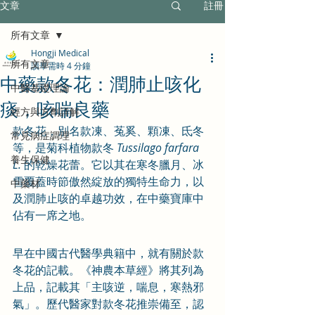
文章
註冊
所有文章
Hongji Medical
所有文章
讀畢需時 4 分鐘
中藥款冬花：潤肺止咳化
中醫基礎理論
痰，咳喘良藥
經方與方劑詳解
款冬花，別名款凍、菟奚、顆凍、氐冬
常見病症調理
等，是菊科植物款冬 
Tussilago farfara 
養生保健
L.
 的乾燥花蕾。它以其在寒冬臘月、冰
雪覆蓋時節傲然綻放的獨特生命力，以
中藥材
及潤肺止咳的卓越功效，在中藥寶庫中
佔有一席之地。
早在中國古代醫學典籍中，就有關於款
冬花的記載。《神農本草經》將其列為
上品，記載其「主咳逆，喘息，寒熱邪
氣」。歷代醫家對款冬花推崇備至，認