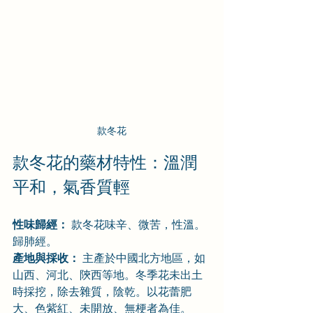
款冬花
款冬花的藥材特性：溫潤
平和，氣香質輕
性味歸經：
 款冬花味辛、微苦，性溫。
歸肺經。
產地與採收：
 主產於中國北方地區，如
山西、河北、陝西等地。冬季花未出土
時採挖，除去雜質，陰乾。以花蕾肥
大、色紫紅、未開放、無梗者為佳。