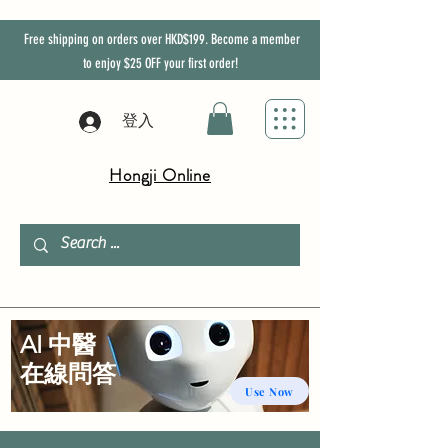
Free shipping on orders over HKD$199. Become a member
to enjoy
$25
OFF
your first order!
登入
Hongji Online
AI 中醫
​在線問答
Use Now