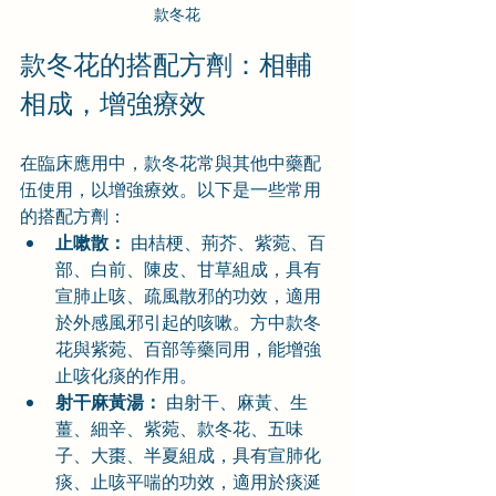
款冬花
款冬花的搭配方劑：相輔
相成，增強療效
在臨床應用中，款冬花常與其他中藥配
伍使用，以增強療效。以下是一些常用
的搭配方劑：
止嗽散：
 由桔梗、荊芥、紫菀、百
部、白前、陳皮、甘草組成，具有
宣肺止咳、疏風散邪的功效，適用
於外感風邪引起的咳嗽。方中款冬
花與紫菀、百部等藥同用，能增強
止咳化痰的作用。
射干麻黃湯：
 由射干、麻黃、生
薑、細辛、紫菀、款冬花、五味
子、大棗、半夏組成，具有宣肺化
痰、止咳平喘的功效，適用於痰涎