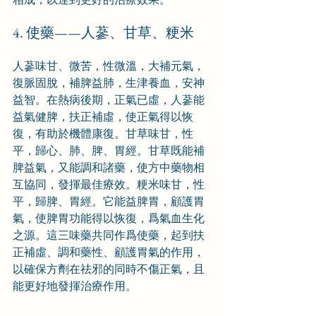
4. 使藥——人蔘、甘草、粳米
人蔘味甘、微苦，性微溫，大補元氣，
復脈固脫，補脾益肺，生津養血，安神
益智。在熱病後期，正氣已虛，人蔘能
益氣健脾，扶正補虛，使正氣得以恢
復，有助於機體康復。甘草味甘，性
平，歸心、肺、脾、胃經。甘草既能補
脾益氣，又能調和諸藥，使方中藥物相
互協同，發揮最佳療效。粳米味甘，性
平，歸脾、胃經。它能益脾胃，顧護胃
氣，使脾胃功能得以恢復，爲氣血生化
之源。這三味藥共同作爲使藥，起到扶
正補虛、調和藥性、顧護胃氣的作用，
以確保方劑在祛邪的同時不傷正氣，且
能更好地發揮治療作用。