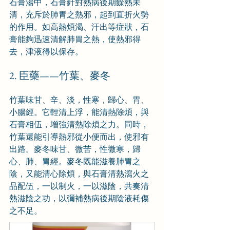
石膏湯中，石膏針對熱病後期餘熱未
清，充斥於肺胃之熱邪，起到直折火勢
的作用。如高熱煩渴、汗出等症狀，石
膏能夠迅速清解肺胃之熱，使熱邪得
去，津液得以保存。
2. 臣藥——竹葉、麥冬
竹葉味甘、辛、淡，性寒，歸心、胃、
小腸經。它輕清上浮，能清熱除煩，與
石膏相伍，增強清熱除煩之力。同時，
竹葉還能引導熱邪從小便而出，使邪有
出路。麥冬味甘、微苦，性微寒，歸
心、肺、胃經。麥冬既能滋養肺胃之
陰，又能清心除煩，與石膏清熱瀉火之
品配伍，一以制火，一以滋陰，共奏清
熱滋陰之功，以彌補熱病後期陰液耗傷
之不足。