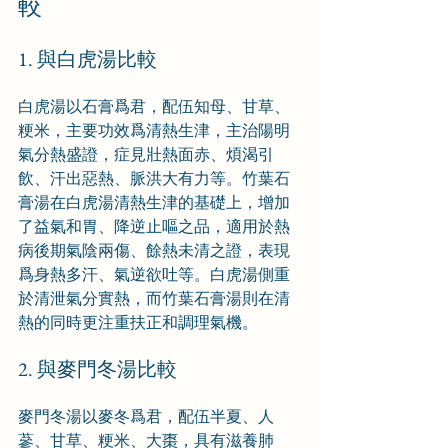
較
1. 與白虎湯比較
白虎湯以石膏爲君，配伍知母、甘草、
粳米，主要功效爲清熱生津，主治陽明
氣分熱盛證，症見壯熱面赤、煩渴引
飲、汗出惡熱、脈洪大有力等。竹葉石
膏湯在白虎湯清熱生津的基礎上，增加
了益氣和胃、降逆止嘔之品，適用於熱
病後期氣陰兩傷、餘熱未清之證，表現
爲身熱多汗、氣逆欲吐等。白虎湯側重
於清泄氣分實熱，而竹葉石膏湯則在清
熱的同時更注重扶正和調理氣機。
2. 與麥門冬湯比較
麥門冬湯以麥冬爲君，配伍半夏、人
蔘、甘草、粳米、大棗，具有滋養肺