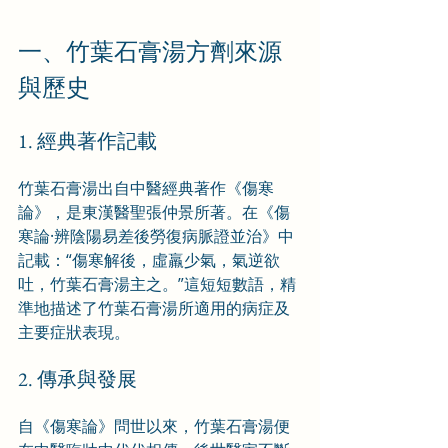
一、竹葉石膏湯方劑來源
與歷史
1. 經典著作記載
竹葉石膏湯出自中醫經典著作《傷寒
論》，是東漢醫聖張仲景所著。在《傷
寒論·辨陰陽易差後勞復病脈證並治》中
記載：“傷寒解後，虛羸少氣，氣逆欲
吐，竹葉石膏湯主之。”這短短數語，精
準地描述了竹葉石膏湯所適用的病症及
主要症狀表現。
2. 傳承與發展
自《傷寒論》問世以來，竹葉石膏湯便