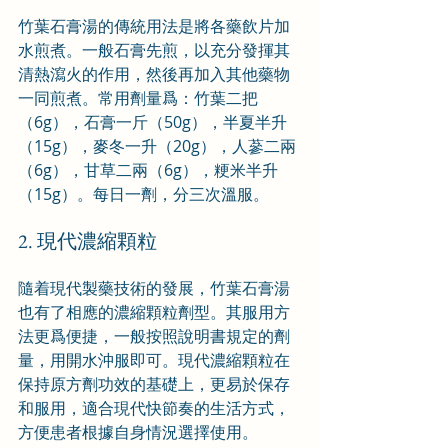
竹葉石膏湯的傳統用法是將各藥飲片加
水煎煮。一般石膏先煎，以充分發揮其
清熱瀉火的作用，然後再加入其他藥物
一同煎煮。常用劑量爲：竹葉二把
（6g），石膏一斤（50g），半夏半升
（15g），麥冬一升（20g），人蔘二兩
（6g），甘草二兩（6g），粳米半升
（15g）。每日一劑，分三次溫服。
2. 現代濃縮顆粒
隨着現代製藥技術的發展，竹葉石膏湯
也有了相應的濃縮顆粒劑型。其服用方
法更爲便捷，一般按照說明書規定的劑
量，用開水沖服即可。現代濃縮顆粒在
保持原方劑功效的基礎上，更易於保存
和服用，適合現代快節奏的生活方式，
方便患者根據自身情況選擇使用。