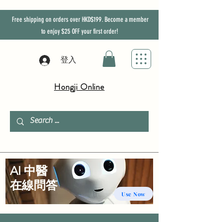
Free shipping on orders over HKD$199. Become a member
to enjoy
$25
OFF
your first order!
登入
Hongji Online
AI 中醫
​在線問答
Use Now