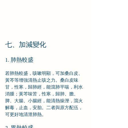
七、加減變化
1. 肺熱較盛
若肺熱較盛，咳嗽明顯，可加桑白皮、
黃芩等增強清熱止咳之力。桑白皮味
甘，性寒，歸肺經，能瀉肺平喘，利水
消腫；黃芩味苦，性寒，歸肺、膽、
脾、大腸、小腸經，能清熱燥溼，瀉火
解毒，止血，安胎。二者與原方配伍，
可更好地清泄肺熱。
2. 胃熱較盛