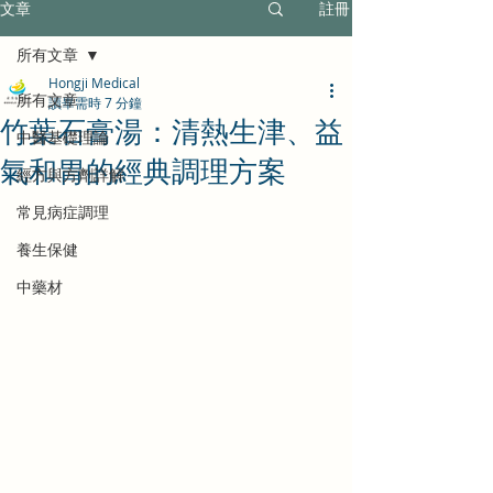
文章
註冊
所有文章
Hongji Medical
所有文章
讀畢需時 7 分鐘
竹葉石膏湯：清熱生津、益
中醫基礎理論
氣和胃的經典調理方案
經方與方劑詳解
常見病症調理
養生保健
中藥材