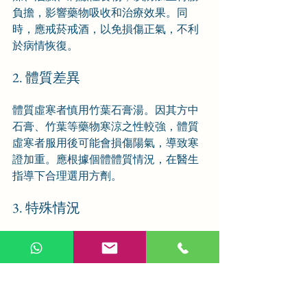
負擔，影響藥物吸收和治療效果。同
時，應戒菸戒酒，以免損傷正氣，不利
於病情恢復。
2. 體質差異
體質虛寒者慎用竹葉石膏湯。因其方中
石膏、竹葉等藥物寒涼之性較強，體質
虛寒者服用後可能會損傷陽氣，導致寒
證加重。應根據個體體質情況，在醫生
指導下合理選用方劑。
3. 特殊情況
孕婦、哺乳期婦女及兒童使用竹葉石膏
湯時，應特別謹慎，必須在醫生的指導
下進行。因爲這些人羣的生理狀態特
殊，用藥需要更加嚴格把控劑量和用藥
時間，以確保用藥安全。