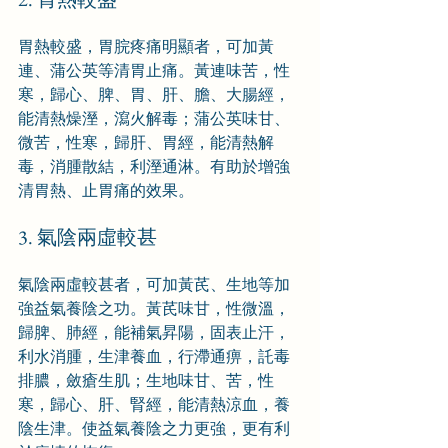
胃熱較盛，胃脘疼痛明顯者，可加黃
連、蒲公英等清胃止痛。黃連味苦，性
寒，歸心、脾、胃、肝、膽、大腸經，
能清熱燥溼，瀉火解毒；蒲公英味甘、
微苦，性寒，歸肝、胃經，能清熱解
毒，消腫散結，利溼通淋。有助於增強
清胃熱、止胃痛的效果。
3. 氣陰兩虛較甚
氣陰兩虛較甚者，可加黃芪、生地等加
強益氣養陰之功。黃芪味甘，性微溫，
歸脾、肺經，能補氣昇陽，固表止汗，
利水消腫，生津養血，行滯通痹，託毒
排膿，斂瘡生肌；生地味甘、苦，性
寒，歸心、肝、腎經，能清熱涼血，養
陰生津。使益氣養陰之力更強，更有利