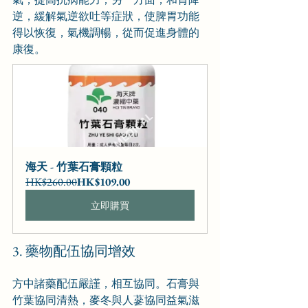
逆，緩解氣逆欲吐等症狀，使脾胃功能
得以恢復，氣機調暢，從而促進身體的
康復。
海天 - 竹葉石膏顆粒
HK$260.00
HK$109.00
立即購買
3. 藥物配伍協同增效
方中諸藥配伍嚴謹，相互協同。石膏與
竹葉協同清熱，麥冬與人蔘協同益氣滋