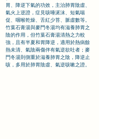
胃、降逆下氣的功效，主治肺胃陰虛、
氣火上逆證，症見咳唾涎沫、短氣喘
促、咽喉乾燥、舌紅少苔、脈虛數等。
竹葉石膏湯與麥門冬湯均有滋養肺胃之
陰的作用，但竹葉石膏湯清熱之力較
強，且有半夏和胃降逆，適用於熱病餘
熱未清、氣陰兩傷伴有氣逆欲吐者；麥
門冬湯則側重於滋養肺胃之陰，降逆止
咳，多用於肺胃陰虛、氣逆咳嗽之證。