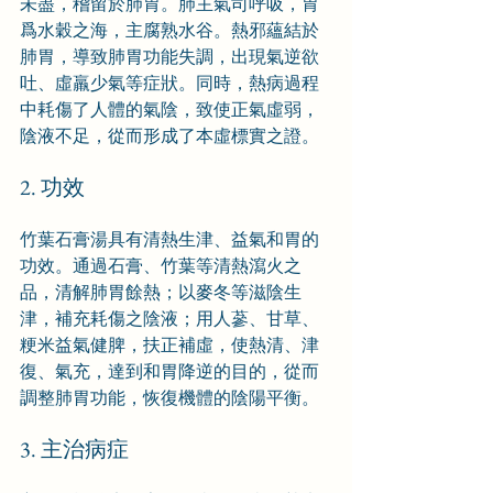
未盡，稽留於肺胃。肺主氣司呼吸，胃
爲水穀之海，主腐熟水谷。熱邪蘊結於
肺胃，導致肺胃功能失調，出現氣逆欲
吐、虛羸少氣等症狀。同時，熱病過程
中耗傷了人體的氣陰，致使正氣虛弱，
陰液不足，從而形成了本虛標實之證。
2. 功效
竹葉石膏湯具有清熱生津、益氣和胃的
功效。通過石膏、竹葉等清熱瀉火之
品，清解肺胃餘熱；以麥冬等滋陰生
津，補充耗傷之陰液；用人蔘、甘草、
粳米益氣健脾，扶正補虛，使熱清、津
復、氣充，達到和胃降逆的目的，從而
調整肺胃功能，恢復機體的陰陽平衡。
3. 主治病症