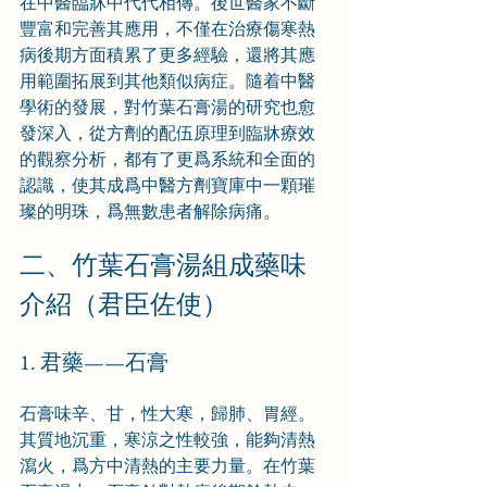
在中醫臨牀中代代相傳。後世醫家不斷
豐富和完善其應用，不僅在治療傷寒熱
病後期方面積累了更多經驗，還將其應
用範圍拓展到其他類似病症。隨着中醫
學術的發展，對竹葉石膏湯的研究也愈
發深入，從方劑的配伍原理到臨牀療效
的觀察分析，都有了更爲系統和全面的
認識，使其成爲中醫方劑寶庫中一顆璀
璨的明珠，爲無數患者解除病痛。
二、竹葉石膏湯組成藥味
介紹（君臣佐使）
1. 君藥——石膏
石膏味辛、甘，性大寒，歸肺、胃經。
其質地沉重，寒涼之性較強，能夠清熱
瀉火，爲方中清熱的主要力量。在竹葉