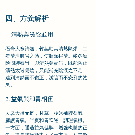
四、方義解析
1. 清熱與滋陰並用
石膏大寒清熱，竹葉助其清熱除煩，二
者清泄肺胃之熱，使餘熱得清。麥冬滋
陰潤肺養胃，與清熱藥配伍，既能防止
清熱太過傷陰，又能補充陰液之不足，
達到清熱而不傷正，滋陰而不戀邪的效
果。
2. 益氣與和胃相伍
人蔘大補元氣，甘草、粳米補脾益氣，
顧護胃氣。半夏和胃降逆，調理氣機。
一方面，通過益氣健脾，增強機體的正
氣，提高抗病能力；另一方面，和胃降