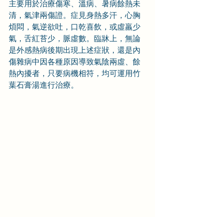
主要用於治療傷寒、溫病、暑病餘熱未
清，氣津兩傷證。症見身熱多汗，心胸
煩悶，氣逆欲吐，口乾喜飲，或虛羸少
氣，舌紅苔少，脈虛數。臨牀上，無論
是外感熱病後期出現上述症狀，還是內
傷雜病中因各種原因導致氣陰兩虛、餘
熱內擾者，只要病機相符，均可運用竹
葉石膏湯進行治療。