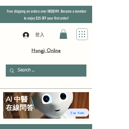
Free shipping on orders over HKD$199. Become a member
to enjoy
$25
OFF
your first order!
登入
Hongji Online
AI 中醫
​在線問答
Use Now