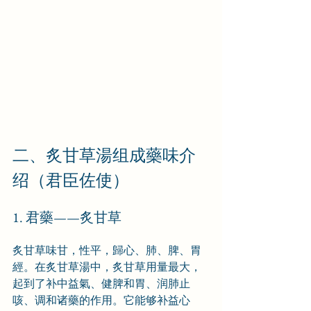
二、炙甘草湯组成藥味介
绍（君臣佐使）
1. 君藥——炙甘草
炙甘草味甘，性平，歸心、肺、脾、胃
經。在炙甘草湯中，炙甘草用量最大，
起到了补中益氣、健脾和胃、润肺止
咳、调和诸藥的作用。它能够补益心