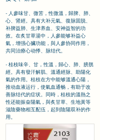
- 人參味甘、微苦，性微溫，歸脾、肺、
心、肾經。具有大补元氣、復脉固脱、
补脾益肺、生津养血、安神益智的功
效。在炙甘草湯中，人參能够补益心
氣，增强心臟功能，與人參协同作用，
共同治療心动悸、脉结代。
- 桂枝味辛、甘，性溫，歸心、肺、膀胱
經。具有發汗解肌、溫通經脉、助陽化
氣的作用。桂枝在方中能够溫通心陽，
推动血液运行，使氣血通畅，有助于改
善脉结代的症状。同時，桂枝的溫熱之
性还能振奋陽氣，與炙甘草、生地黃等
滋陰藥物相互配伍，起到陰陽双补的作
用。