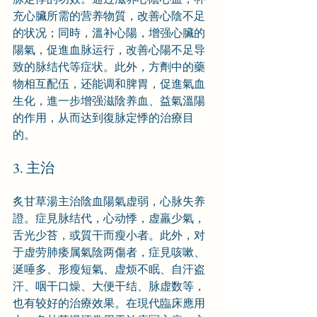
充心臟所需的营养物質，改善心陰不足
的状况；同時，溫补心陽，增强心臟的
陽氣，促進血脉运行，改善心陽不足导
致的脉结代等症状。此外，方劑中的藥
物相互配伍，还能调和脾胃，促進氣血
生化，進一步增强滋陰养血、益氣溫陽
的作用，从而达到復脉定悸的治療目
的。
3. 主治
炙甘草湯主治陰血陽氣虚弱，心脉失养
證。症見脉结代，心动悸，虚羸少氣，
舌光少苔，或質干而瘦小者。此外，对
于虚劳肺痿属氣陰两傷者，症見咳嗽、
涎唾多、形瘦短氣、虚烦不眠、自汗盗
汗、咽干口燥、大便干结、脉虚数等，
也有较好的治療效果。在現代臨床應用