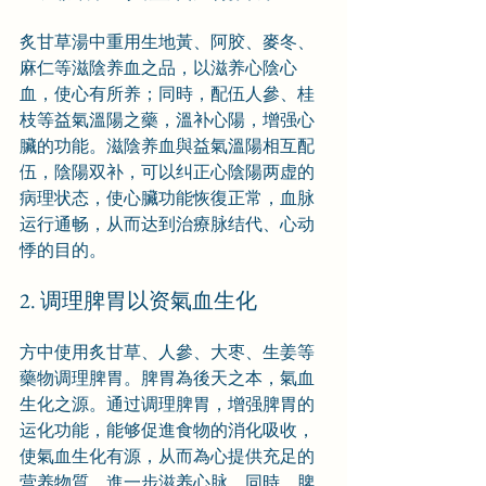
炙甘草湯中重用生地黃、阿胶、麥冬、
麻仁等滋陰养血之品，以滋养心陰心
血，使心有所养；同時，配伍人參、桂
枝等益氣溫陽之藥，溫补心陽，增强心
臟的功能。滋陰养血與益氣溫陽相互配
伍，陰陽双补，可以纠正心陰陽两虚的
病理状态，使心臟功能恢復正常，血脉
运行通畅，从而达到治療脉结代、心动
悸的目的。
2. 调理脾胃以资氣血生化
方中使用炙甘草、人參、大枣、生姜等
藥物调理脾胃。脾胃為後天之本，氣血
生化之源。通过调理脾胃，增强脾胃的
运化功能，能够促進食物的消化吸收，
使氣血生化有源，从而為心提供充足的
营养物質，進一步滋养心脉。同時，脾