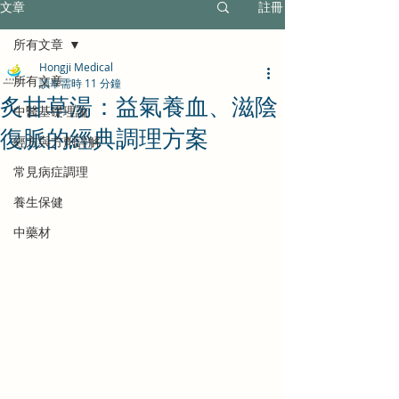
文章
註冊
所有文章
Hongji Medical
所有文章
讀畢需時 11 分鐘
炙甘草湯：益氣養血、滋陰
中醫基礎理論
復脈的經典調理方案
經方與方劑詳解
常見病症調理
養生保健
中藥材