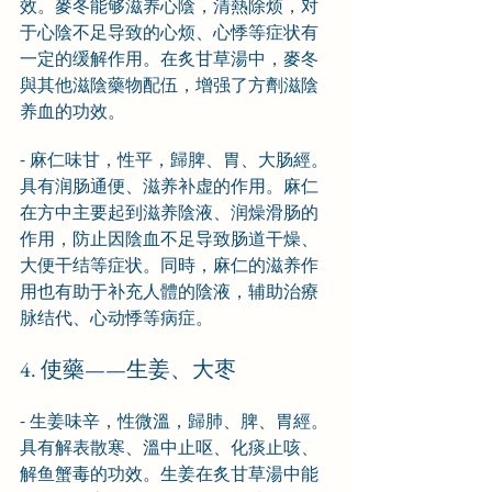
效。麥冬能够滋养心陰，清熱除烦，对
于心陰不足导致的心烦、心悸等症状有
一定的缓解作用。在炙甘草湯中，麥冬
與其他滋陰藥物配伍，增强了方劑滋陰
养血的功效。
- 麻仁味甘，性平，歸脾、胃、大肠經。
具有润肠通便、滋养补虚的作用。麻仁
在方中主要起到滋养陰液、润燥滑肠的
作用，防止因陰血不足导致肠道干燥、
大便干结等症状。同時，麻仁的滋养作
用也有助于补充人體的陰液，辅助治療
脉结代、心动悸等病症。
4. 使藥——生姜、大枣
- 生姜味辛，性微溫，歸肺、脾、胃經。
具有解表散寒、溫中止呕、化痰止咳、
解鱼蟹毒的功效。生姜在炙甘草湯中能