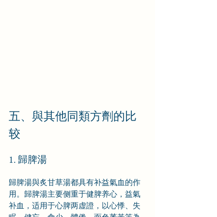
五、與其他同類方劑的比
较
1. 歸脾湯
歸脾湯與炙甘草湯都具有补益氣血的作
用。歸脾湯主要侧重于健脾养心，益氣
补血，适用于心脾两虚證，以心悸、失