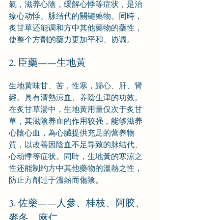
氣，滋养心陰，缓解心悸等症状，是治
療心动悸、脉结代的關键藥物。同時，
炙甘草还能调和方中其他藥物的藥性，
使整个方劑的藥力更加平和、协调。
2. 臣藥——生地黃
生地黃味甘、苦，性寒，歸心、肝、肾
經。具有清熱涼血、养陰生津的功效。
在炙甘草湯中，生地黃用量仅次于炙甘
草，其滋陰养血的作用较强，能够滋养
心陰心血，為心臟提供充足的营养物
質，以改善因陰血不足导致的脉结代、
心动悸等症状。同時，生地黃的寒涼之
性还能制约方中其他藥物的溫熱之性，
防止方劑过于溫熱而傷陰。
3. 佐藥——人參、桂枝、阿胶、
麥冬、麻仁