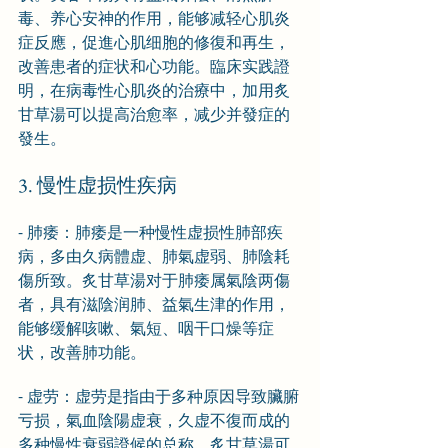
毒、养心安神的作用，能够减轻心肌炎
症反應，促進心肌细胞的修復和再生，
改善患者的症状和心功能。臨床实践證
明，在病毒性心肌炎的治療中，加用炙
甘草湯可以提高治愈率，减少并發症的
發生。
3. 慢性虚损性疾病
- 肺痿：肺痿是一种慢性虚损性肺部疾
病，多由久病體虚、肺氣虚弱、肺陰耗
傷所致。炙甘草湯对于肺痿属氣陰两傷
者，具有滋陰润肺、益氣生津的作用，
能够缓解咳嗽、氣短、咽干口燥等症
状，改善肺功能。
- 虚劳：虚劳是指由于多种原因导致臟腑
亏损，氣血陰陽虚衰，久虚不復而成的
多种慢性衰弱證候的总称。炙甘草湯可