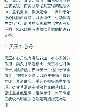
眠、健忘、食少、體倦、面色萎黃等為
主要表現。而炙甘草湯则更强调滋陰养
血、益氣溫陽、復脉定悸，主要用于治
療心陰陽两虚證，以脉结代、心动悸為
主要症状。两者在病机和主治方面有所
不同，臨床應用時應根据具體病情進行
选择。
2. 天王补心丹
天王补心丹也有滋陰养血、补心安神的
作用。與炙甘草湯相比，天王补心丹侧
重于滋陰清熱，养血安神，适用于陰虚
血少，神志不安證，以心悸失眠、虚烦
神疲、梦遗健忘、手足心熱等為主要表
現。炙甘草湯则在滋陰养血的基础上，
更注重益氣溫陽，復脉定悸，对于陽虚
症状较為明显的心陰陽两虚證更為适
用。