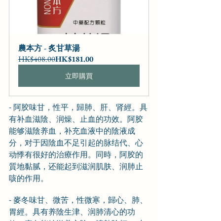
農本方 - 炙甘草湯
HK$408.00
HK$181.00
立即購買
- 阿胶味甘，性平，歸肺、肝、肾經。具
有补血滋陰、润燥、止血的功效。阿胶
能够滋陰养血，补充血液中的陰液成
分，对于因陰血不足引起的脉结代、心
动悸有很好的治療作用。同時，阿胶的
質地黏腻，还能起到滋润肌肤、润肺止
咳的作用。
- 麥冬味甘、微苦，性微寒，歸心、肺、
胃經。具有养陰生津、润肺清心的功