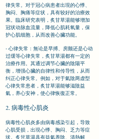
律失常。对于冠心病患者出現的心悸、
胸闷、胸痛等症状，具有较好的治療效
果。臨床研究表明，炙甘草湯能够增加
冠状动脉血流量，降低心肌耗氧量，保
护心肌细胞，从而改善心臟功能。
- 心律失常：無论是早搏、房颤还是心动
过缓等心律失常，炙甘草湯都有一定的
治療作用。其通过调节心臟的陰陽平
衡，增强心臟的自律性和传导性，从而
纠正心律失常。例如，对于氣陰两虚型
心律失常患者，炙甘草湯能够滋陰益
氣，养心安神，使心律恢復正常。
2. 病毒性心肌炎
病毒性心肌炎多由病毒感染引起，导致
心肌受损，出現心悸、胸闷、乏力等症
状。炙甘草湯具有益氣养陰、清熱解