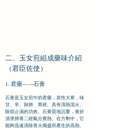
二、玉女煎組成藥味介紹
（君臣佐使）
1. 君藥——石膏
石膏是玉女煎中的君藥，其性大寒，味
甘、辛。歸肺、胃經。具有清熱瀉火、
除煩止渴的功效。石膏質地沉重，善於
清泄肺胃二經氣分實熱。在方劑中，它
能夠迅速清除胃火熾盛所產生的高熱、