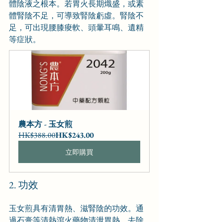
體陰液之根本。若胃火長期熾盛，或素
體腎陰不足，可導致腎陰虧虛。腎陰不
足，可出現腰膝痠軟、頭暈耳鳴、遺精
等症狀。
農本方 - 玉女煎
HK$388.00
HK$243.00
立即購買
2. 功效
玉女煎具有清胃熱、滋腎陰的功效。通
過石膏等清熱瀉火藥物清泄胃熱，去除