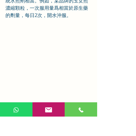
統水煎劑相當。例如，某品牌的玉女煎
濃縮顆粒，一次服用量爲相當於原生藥
的劑量，每日2次，開水沖服。
九、注意事項與禁忌
1. 脾胃虛寒者慎用