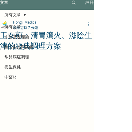
文章
註冊
所有文章
Hongji Medical
所有文章
讀畢需時 7 分鐘
玉女煎：清胃瀉火、滋陰生
中醫基礎理論
津的經典調理方案
經方與方劑詳解
常見病症調理
養生保健
中藥材