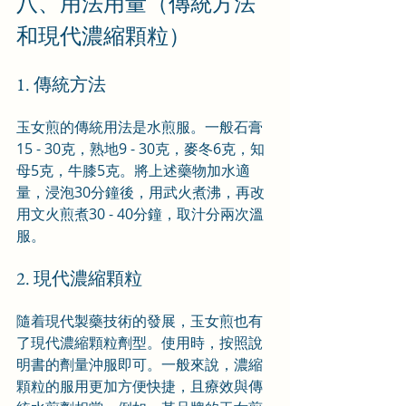
八、用法用量（傳統方法
和現代濃縮顆粒）
1. 傳統方法
玉女煎的傳統用法是水煎服。一般石膏
15 - 30克，熟地9 - 30克，麥冬6克，知
母5克，牛膝5克。將上述藥物加水適
量，浸泡30分鐘後，用武火煮沸，再改
用文火煎煮30 - 40分鐘，取汁分兩次溫
服。
2. 現代濃縮顆粒
隨着現代製藥技術的發展，玉女煎也有
了現代濃縮顆粒劑型。使用時，按照說
明書的劑量沖服即可。一般來說，濃縮
顆粒的服用更加方便快捷，且療效與傳