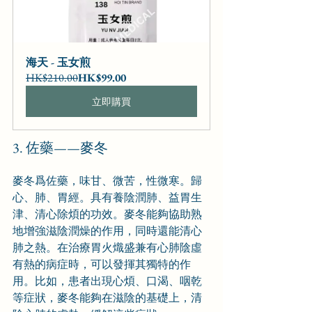
海天 - 玉女煎
HK$210.00
HK$99.00
立即購買
3. 佐藥——麥冬
麥冬爲佐藥，味甘、微苦，性微寒。歸
心、肺、胃經。具有養陰潤肺、益胃生
津、清心除煩的功效。麥冬能夠協助熟
地增強滋陰潤燥的作用，同時還能清心
肺之熱。在治療胃火熾盛兼有心肺陰虛
有熱的病症時，可以發揮其獨特的作
用。比如，患者出現心煩、口渴、咽乾
等症狀，麥冬能夠在滋陰的基礎上，清