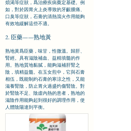
煩渴等症狀，爲治療疾病奠定基礎。例
如，對於因胃火上炎導致的牙齦腫痛、
口臭等症狀，石膏的清熱瀉火作用能夠
有效地緩解這些不適。
2. 臣藥——熟地黃
熟地黃爲臣藥，味甘，性微溫。歸肝、
腎經。具有滋陰補血、益精填髓的作
用。熟地質地黏膩，能夠滋補肝腎之
陰，填精益髓。在玉女煎中，它與石膏
相伍，既能制約石膏的寒涼之性，又能
滋養腎陰，防止胃火過盛灼傷腎陰。對
於腎陰不足、陰虛內熱的患者，熟地的
滋陰作用能夠起到很好的調理作用，使
人體陰陽達到平衡。