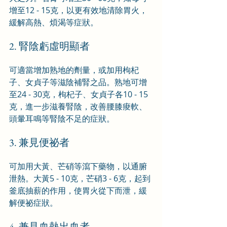
增至12 - 15克，以更有效地清除胃火，
緩解高熱、煩渴等症狀。
2. 腎陰虧虛明顯者
可適當增加熟地的劑量，或加用枸杞
子、女貞子等滋陰補腎之品。熟地可增
至24 - 30克，枸杞子、女貞子各10 - 15
克，進一步滋養腎陰，改善腰膝痠軟、
頭暈耳鳴等腎陰不足的症狀。
3. 兼見便祕者
可加用大黃、芒硝等瀉下藥物，以通腑
泄熱。大黃5 - 10克，芒硝3 - 6克，起到
釜底抽薪的作用，使胃火從下而泄，緩
解便祕症狀。
4. 兼見血熱出血者