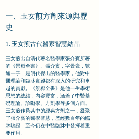
一、玉女煎方劑來源與歷
史
1. 玉女煎古代醫家智慧結晶
玉女煎出自清代著名醫學家張介賓所著
的《景嶽全書》。張介賓，字景嶽，號
通一子，是明代傑出的醫學家，他對中
醫理論和臨牀實踐都有深入的研究和卓
越的貢獻。《景嶽全書》是他一生學術
思想的總結，內容豐富，涵蓋了中醫基
礎理論、診斷學、方劑學等多個方面。
玉女煎作爲其中的經典方劑之一，凝聚
了張介賓的醫學智慧，歷經數百年的臨
牀驗證，至今仍在中醫臨牀中發揮着重
要作用。