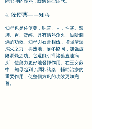
除心肺的虛熱，緩解這些症狀。
4. 佐使藥——知母
知母也是佐使藥，味苦、甘，性寒。歸
肺、胃、腎經。具有清熱瀉火、滋陰潤
燥的功效。知母與石膏相伍，增強清熱
瀉火之力；與熟地、麥冬協同，加強滋
陰潤燥之功。它還能引導諸藥直達病
所，使藥力更好地發揮作用。在玉女煎
中，知母起到了調和諸藥、輔助治療的
重要作用，使整個方劑的功效更加完
善。