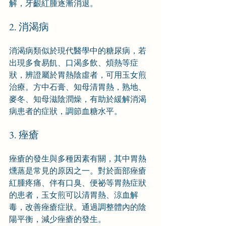
解，牙齦紅腫逐漸消退。
2. 消渴病
消渴病類似於現代醫學中的糖尿病，若
出現多食易飢、口渴多飲、煩熱等症
狀，辨證屬於胃熱陰虛者，可用玉女煎
治療。方中石膏、知母清胃熱，熟地、
麥冬、知母滋陰潤燥，有助於緩解消渴
病患者的症狀，調節血糖水平。
3. 痤瘡
痤瘡的發生與多種因素有關，其中胃熱
燻蒸是常見的原因之一。對於面部痤瘡
紅腫疼痛、伴有口臭、便祕等胃熱症狀
的患者，玉女煎可以清胃熱、涼血解
毒，改善痤瘡症狀。通過調整體內的陰
陽平衡，減少痤瘡的發生。