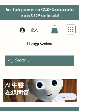
Free shipping on orders over HKD$199. Become a member
to enjoy
$25
OFF
your first order!
登入
Hongji Online
AI 中醫
​在線問答
Use Now