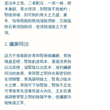
是治本之策。二者配伍，一清一補，標
本兼顧。胃火得清，則腎陰不致被灼；
腎陰得補，則可制約胃火之亢盛。麥
冬、知母既能助熟地滋陰潤燥，又能協
助石膏清熱除煩，使清熱滋陰之力更
強。
2. 臟腑同治
該方不僅着眼於胃和腎兩個臟腑。胃熱
熾盛是標，腎陰虧虛爲本。通過清胃熱
以治其標，滋腎陰以治其本，達到臟腑
同治的效果。胃與腎之間存在着密切的
生理聯繫，胃爲陽明燥土，腎爲少陰水
火之髒，胃熱可下劫腎陰，腎陰不足也
可導致胃失濡養而虛火內生。玉女煎通
過調整胃腎之間的陰陽平衡，使臟腑功
能恢復正常。