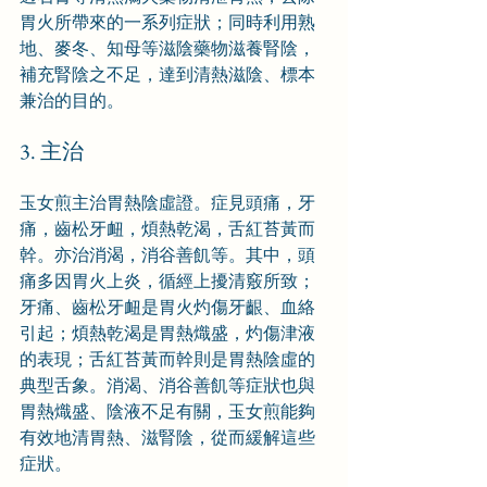
胃火所帶來的一系列症狀；同時利用熟
地、麥冬、知母等滋陰藥物滋養腎陰，
補充腎陰之不足，達到清熱滋陰、標本
兼治的目的。
3. 主治
玉女煎主治胃熱陰虛證。症見頭痛，牙
痛，齒松牙衄，煩熱乾渴，舌紅苔黃而
幹。亦治消渴，消谷善飢等。其中，頭
痛多因胃火上炎，循經上擾清竅所致；
牙痛、齒松牙衄是胃火灼傷牙齦、血絡
引起；煩熱乾渴是胃熱熾盛，灼傷津液
的表現；舌紅苔黃而幹則是胃熱陰虛的
典型舌象。消渴、消谷善飢等症狀也與
胃熱熾盛、陰液不足有關，玉女煎能夠
有效地清胃熱、滋腎陰，從而緩解這些
症狀。