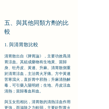
五、與其他同類方劑的比
較
1. 與清胃散比較
清胃散出自《脾胃論》，主要功效爲清
胃涼血。其組成藥物有生地黃、當歸
身、牡丹皮、黃連、升麻。清胃散側重
於清胃涼血，主治胃火牙痛。方中黃連
苦寒瀉火，直折胃中邪熱；升麻清熱解
毒，可引藥入陽明經；生地、丹皮涼血
清熱；當歸養血和血。
與玉女煎相比，清胃散的清熱涼血作用
更強，而滋陰之力較弱，主要針對胃火