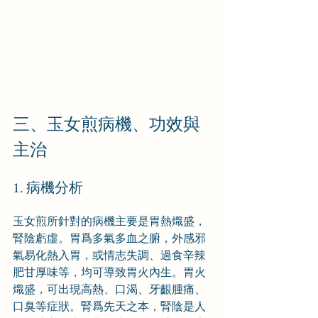
三、玉女煎病機、功效與
主治
1. 病機分析
玉女煎所針對的病機主要是胃熱熾盛，
腎陰虧虛。胃爲多氣多血之腑，外感邪
氣易化熱入胃，或情志失調、過食辛辣
肥甘厚味等，均可導致胃火內生。胃火
熾盛，可出現高熱、口渴、牙齦腫痛、
口臭等症狀。腎爲先天之本，腎陰是人