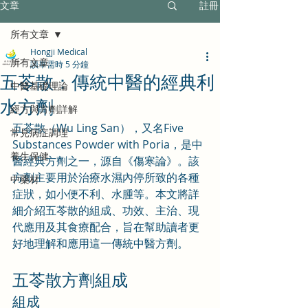
文章
註冊
所有文章
Hongji Medical
所有文章
讀畢需時 5 分鐘
五苓散：傳統中醫的經典利
中醫基礎理論
水方劑
經方與方劑詳解
五苓散（Wu Ling San），又名Five 
常見病症調理
Substances Powder with Poria，是中
養生保健
醫經典方劑之一，源自《傷寒論》。該
方劑主要用於治療水濕內停所致的各種
中藥材
症狀，如小便不利、水腫等。本文將詳
細介紹五苓散的組成、功效、主治、現
代應用及其食療配合，旨在幫助讀者更
好地理解和應用這一傳統中醫方劑。
五苓散方劑組成
組成