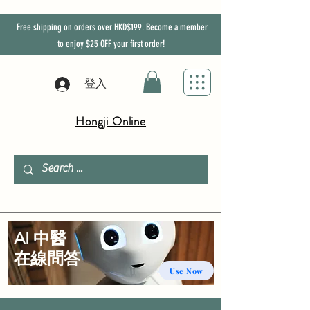
Free shipping on orders over HKD$199. Become a member
to enjoy
$25
OFF
your first order!
登入
Hongji Online
AI 中醫
​在線問答
Use Now