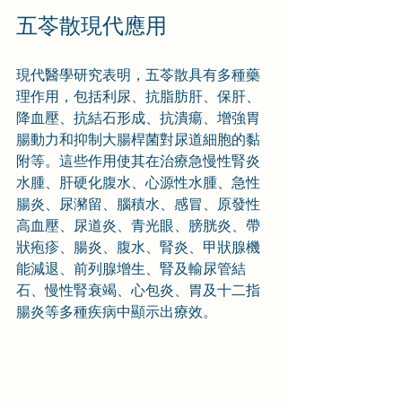
五苓散現代應用
現代醫學研究表明，五苓散具有多種藥
理作用，包括利尿、抗脂肪肝、保肝、
降血壓、抗結石形成、抗潰瘍、增強胃
腸動力和抑制大腸桿菌對尿道細胞的黏
附等。這些作用使其在治療急慢性腎炎
水腫、肝硬化腹水、心源性水腫、急性
腸炎、尿瀦留、腦積水、感冒、原發性
高血壓、尿道炎、青光眼、膀胱炎、帶
狀疱疹、腸炎、腹水、腎炎、甲狀腺機
能減退、前列腺增生、腎及輸尿管結
石、慢性腎衰竭、心包炎、胃及十二指
腸炎等多種疾病中顯示出療效。