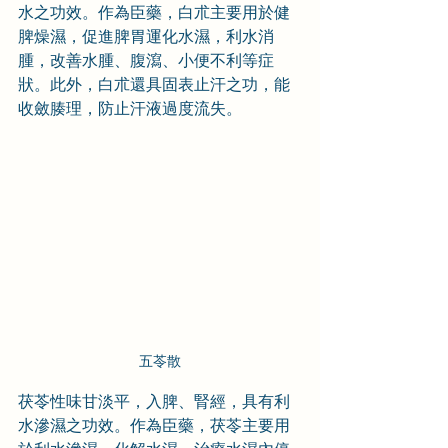
水之功效。作為臣藥，白朮主要用於健
脾燥濕，促進脾胃運化水濕，利水消
腫，改善水腫、腹瀉、小便不利等症
狀。此外，白朮還具固表止汗之功，能
收斂腠理，防止汗液過度流失。
五苓散
茯苓性味甘淡平，入脾、腎經，具有利
水滲濕之功效。作為臣藥，茯苓主要用