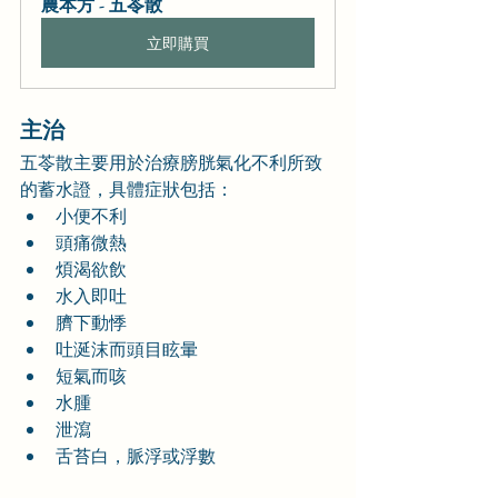
農本方 - 五苓散
立即購買
主治
五苓散主要用於治療膀胱氣化不利所致
的蓄水證，具體症狀包括：
小便不利
頭痛微熱
煩渴欲飲
水入即吐
臍下動悸
吐涎沫而頭目眩暈
短氣而咳
水腫
泄瀉
舌苔白，脈浮或浮數