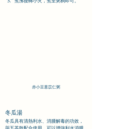
煮沸後轉小火，煮至粥稠即可。
赤小豆薏苡仁粥
冬瓜湯
冬瓜具有清熱利水、消腫解毒的功效，
與五苓散配合使用，可以增強利水消腫