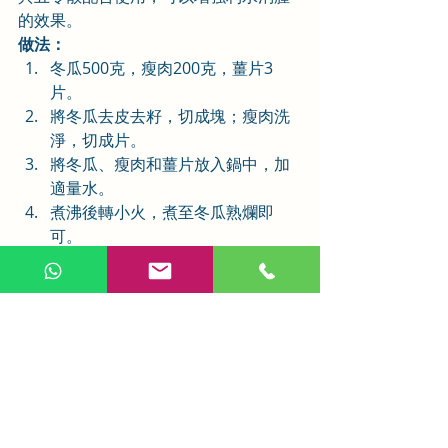
的效果。
做法：
冬瓜500克，瘦肉200克，薑片3
片。
將冬瓜去皮去籽，切成塊；瘦肉洗
淨，切成片。
將冬瓜、瘦肉和薑片放入鍋中，加
適量水。
煮沸後轉小火，煮至冬瓜熟爛即
可。
注意事項及副作用
五苓散藥性偏於滲利，劑量及用藥時間
必須小心，過量可能出現頭暈、目眩、
口淡、食慾減退等副作用。本方不宜長
服，體弱者常與補養脾胃劑合用。傳統
劑型為散劑，吞服散後多飲水，至微有