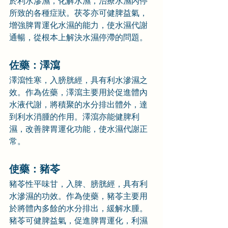
於利水滲濕，化解水濕，治療水濕內停
所致的各種症狀。茯苓亦可健脾益氣，
增強脾胃運化水濕的能力，使水濕代謝
通暢，從根本上解決水濕停滯的問題。
佐藥：
澤瀉
澤瀉性寒，入膀胱經，具有利水滲濕之
效。作為佐藥，澤瀉主要用於促進體內
水液代謝，將積聚的水分排出體外，達
到利水消腫的作用。澤瀉亦能健脾利
濕，改善脾胃運化功能，使水濕代謝正
常。
使藥：
豬苓
豬苓性平味甘，入脾、膀胱經，具有利
水滲濕的功效。作為使藥，豬苓主要用
於將體內多餘的水分排出，緩解水腫。
豬苓可健脾益氣，促進脾胃運化，利濕