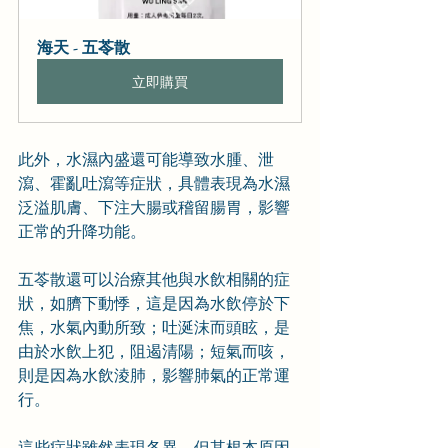
海天 - 五苓散
立即購買
此外，水濕內盛還可能導致水腫、泄
瀉、霍亂吐瀉等症狀，具體表現為水濕
泛溢肌膚、下注大腸或稽留腸胃，影響
正常的升降功能。
五苓散還可以治療其他與水飲相關的症
狀，如臍下動悸，這是因為水飲停於下
焦，水氣內動所致；吐涎沫而頭眩，是
由於水飲上犯，阻遏清陽；短氣而咳，
則是因為水飲淩肺，影響肺氣的正常運
行。
這些症狀雖然表現各異，但其根本原因