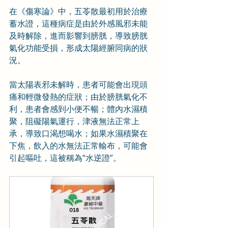
在《傷寒論》中，五苓散最初用於治療
蓄水證，這種病症是由於外感風邪未能
及時解除，進而影響到膀胱，導致膀胱
氣化功能受損，形成太陽經腑同病的狀
況。
當太陽表邪未解時，患者可能會出現頭
痛和輕微發熱的症狀；由於膀胱氣化不
利，患者會感到小便不暢；體內水濕積
聚，阻礙陽氣運行，津液無法正常上
承，導致口渴想喝水；如果水濕積聚在
下焦，飲入的水無法正常輸布，可能會
引起嘔吐，這被稱為“水逆證”。