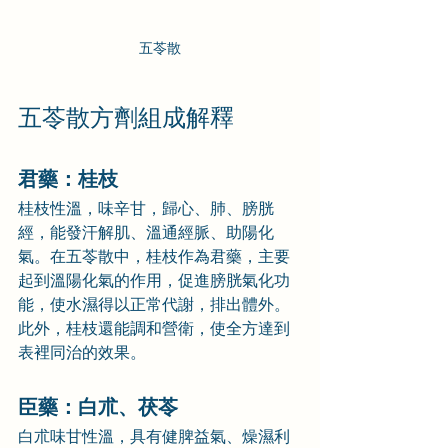
五苓散
五苓散方劑組成解釋
君藥：
桂枝
桂枝性溫，味辛甘，歸心、肺、膀胱
經，能發汗解肌、溫通經脈、助陽化
氣。在五苓散中，桂枝作為君藥，主要
起到溫陽化氣的作用，促進膀胱氣化功
能，使水濕得以正常代謝，排出體外。
此外，桂枝還能調和營衛，使全方達到
表裡同治的效果。
臣藥：
白朮、茯苓
白朮味甘性溫，具有健脾益氣、燥濕利