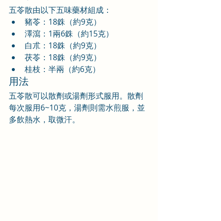
五苓散由以下五味藥材組成：
豬苓：18銖（約9克）
澤瀉：1兩6銖（約15克）
白朮：18銖（約9克）
茯苓：18銖（約9克）
桂枝：半兩（約6克）
用法
五苓散可以散劑或湯劑形式服用。散劑
每次服用6~10克，湯劑則需水煎服，並
多飲熱水，取微汗。