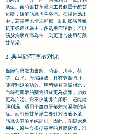
条达。而芍藥甘草湯则主要侧重于酸甘
化陰，缓解筋脉拘挛疼痛。在臨床應用
中，若患者以情志抑郁、胁肋胀痛等氣
机不畅症状為主，多选用四逆散；若以
筋脉拘挛疼痛為主，则更适合使用芍藥
甘草湯。
2. 與当歸芍藥散对比
当歸芍藥散由当歸、芍藥、川芎、茯
苓、白术、泽瀉组成，具有养血调肝、
健脾利濕的功效。與芍藥甘草湯相比，
当歸芍藥散的藥物组成更為復雜，功效
更為广泛。它不仅能养血柔肝，还能健
脾利濕，适用于血虚肝郁兼夹濕邪的病
症。而芍藥甘草湯主要针对陰液不足、
筋脉失养的单纯病机。因此，在臨床應
用中，醫生会根据患者的具體病情，准