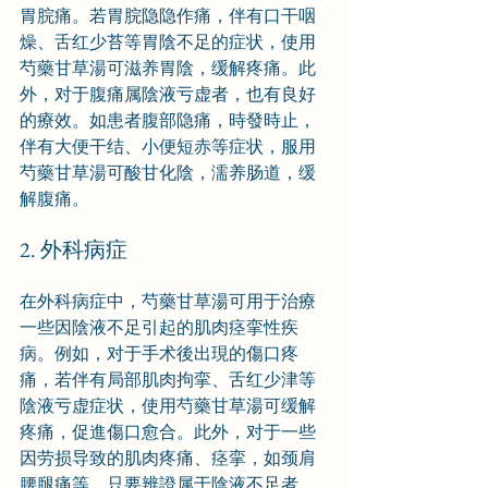
胃脘痛。若胃脘隐隐作痛，伴有口干咽
燥、舌红少苔等胃陰不足的症状，使用
芍藥甘草湯可滋养胃陰，缓解疼痛。此
外，对于腹痛属陰液亏虚者，也有良好
的療效。如患者腹部隐痛，時發時止，
伴有大便干结、小便短赤等症状，服用
芍藥甘草湯可酸甘化陰，濡养肠道，缓
解腹痛。
2. 外科病症
在外科病症中，芍藥甘草湯可用于治療
一些因陰液不足引起的肌肉痉挛性疾
病。例如，对于手术後出現的傷口疼
痛，若伴有局部肌肉拘挛、舌红少津等
陰液亏虚症状，使用芍藥甘草湯可缓解
疼痛，促進傷口愈合。此外，对于一些
因劳损导致的肌肉疼痛、痉挛，如颈肩
腰腿痛等，只要辨證属于陰液不足者，