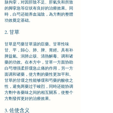
脉拘挛，对因肝陰不足、肝氣失和所致
的脚挛急等症状有良好的治療效果。同
時，白芍还能养血滋陰，為方劑的整體
功效奠定基础。
2. 甘草
甘草是芍藥甘草湯的臣藥。甘草性味
甘、平，歸心、肺、脾、胃經。具有补
脾益氣、润肺止咳、清熱解毒、调和诸
藥的功效。在本方中，甘草一方面协助
白芍增强柔肝缓急止痛的作用，另一方
面调和诸藥，使方劑的藥性更加平和。
甘草的甘缓之性能够缓和芍藥的酸收之
性，避免两藥过于峻烈，同時还能协调
方劑中各藥味之间的相互關系，使整个
方劑發挥更好的治療效果。
3. 佐使含义