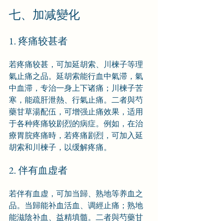
七、加减變化
1. 疼痛较甚者
若疼痛较甚，可加延胡索、川楝子等理
氣止痛之品。延胡索能行血中氣滞，氣
中血滞，专治一身上下诸痛；川楝子苦
寒，能疏肝泄熱、行氣止痛。二者與芍
藥甘草湯配伍，可增强止痛效果，适用
于各种疼痛较剧烈的病症。例如，在治
療胃脘疼痛時，若疼痛剧烈，可加入延
胡索和川楝子，以缓解疼痛。
2. 伴有血虚者
若伴有血虚，可加当歸、熟地等养血之
品。当歸能补血活血、调經止痛；熟地
能滋陰补血、益精填髓。二者與芍藥甘