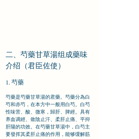
二、芍藥甘草湯组成藥味
介绍（君臣佐使）
1. 芍藥
芍藥是芍藥甘草湯的君藥。芍藥分為白
芍和赤芍，在本方中一般用白芍。白芍
性味苦、酸、微寒，歸肝、脾經。具有
养血调經、敛陰止汗、柔肝止痛、平抑
肝陽的功效。在芍藥甘草湯中，白芍主
要發挥其柔肝止痛的作用，能够缓解筋