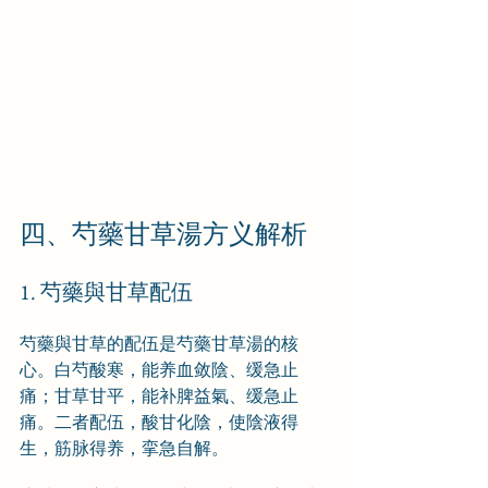
四、芍藥甘草湯方义解析
1. 芍藥與甘草配伍
芍藥與甘草的配伍是芍藥甘草湯的核
心。白芍酸寒，能养血敛陰、缓急止
痛；甘草甘平，能补脾益氣、缓急止
痛。二者配伍，酸甘化陰，使陰液得
生，筋脉得养，挛急自解。