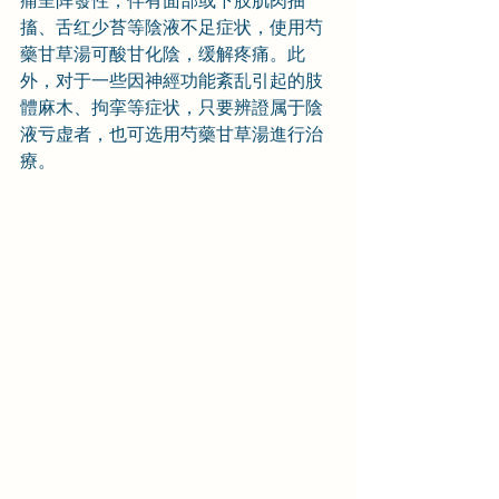
痛呈阵發性，伴有面部或下肢肌肉抽
搐、舌红少苔等陰液不足症状，使用芍
藥甘草湯可酸甘化陰，缓解疼痛。此
外，对于一些因神經功能紊乱引起的肢
體麻木、拘挛等症状，只要辨證属于陰
液亏虚者，也可选用芍藥甘草湯進行治
療。