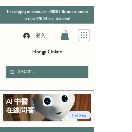
Free shipping on orders over HKD$199. Become a member
to enjoy
$25
OFF
your first order!
登入
Hongji Online
AI 中醫
​在線問答
Use Now