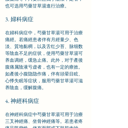
也可选用芍藥甘草湯進行治療。
3. 婦科病症
在婦科病症中，芍藥甘草湯可用于治療
痛經。若痛經患者伴有月經量少、色
淡、質地黏稠，以及舌红少苔、脉细数
等陰血不足的症状，使用芍藥甘草湯可
养血调經，缓急止痛。此外，对于產後
腹痛属陰液亏虚者，也有一定的療效。
如產後小腹隐隐作痛，伴有頭晕目眩、
心悸失眠等症状，服用芍藥甘草湯可滋
养陰血，缓解腹痛。
4. 神經科病症
在神經科病症中芍藥甘草湯可用于治療
三叉神經痛、坐骨神經痛等。若患者疼