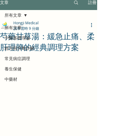
文章
註冊
所有文章
Hongji Medical
所有文章
讀畢需時 9 分鐘
芍藥甘草湯：緩急止痛、柔
中醫基礎理論
肝理脾的經典調理方案
經方與方劑詳解
常見病症調理
養生保健
中藥材