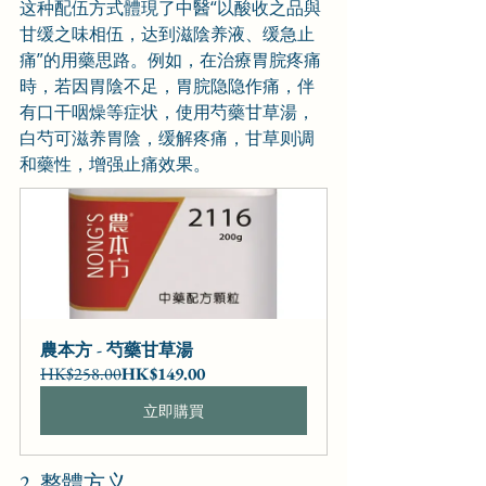
这种配伍方式體現了中醫“以酸收之品與
甘缓之味相伍，达到滋陰养液、缓急止
痛”的用藥思路。例如，在治療胃脘疼痛
時，若因胃陰不足，胃脘隐隐作痛，伴
有口干咽燥等症状，使用芍藥甘草湯，
白芍可滋养胃陰，缓解疼痛，甘草则调
和藥性，增强止痛效果。
農本方 - 芍藥甘草湯
HK$258.00
HK$149.00
立即購買
2. 整體方义