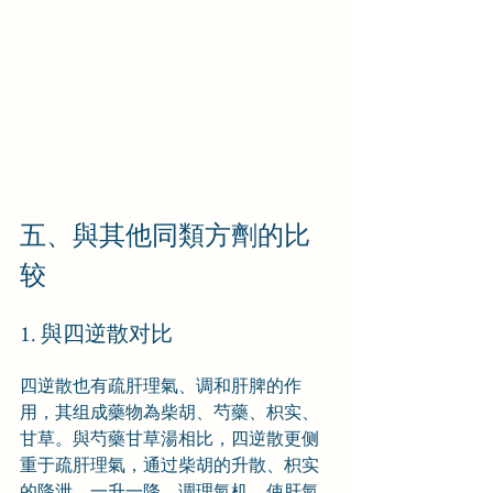
五、與其他同類方劑的比
较
1. 與四逆散对比
四逆散也有疏肝理氣、调和肝脾的作
用，其组成藥物為柴胡、芍藥、枳实、
甘草。與芍藥甘草湯相比，四逆散更侧
重于疏肝理氣，通过柴胡的升散、枳实
的降泄，一升一降，调理氣机，使肝氣