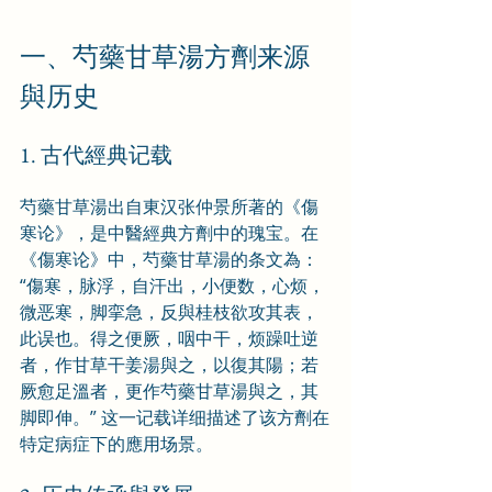
一、芍藥甘草湯方劑来源
與历史
1. 古代經典记载
芍藥甘草湯出自東汉张仲景所著的《傷
寒论》，是中醫經典方劑中的瑰宝。在
《傷寒论》中，芍藥甘草湯的条文為：
“傷寒，脉浮，自汗出，小便数，心烦，
微恶寒，脚挛急，反與桂枝欲攻其表，
此误也。得之便厥，咽中干，烦躁吐逆
者，作甘草干姜湯與之，以復其陽；若
厥愈足溫者，更作芍藥甘草湯與之，其
脚即伸。” 这一记载详细描述了该方劑在
特定病症下的應用场景。