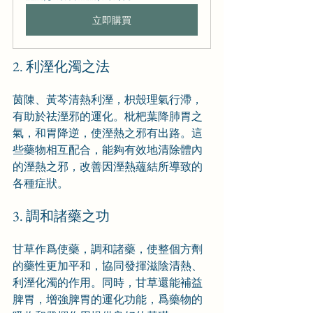
立即購買
2. 利溼化濁之法
茵陳、黃芩清熱利溼，枳殼理氣行滯，
有助於祛溼邪的運化。枇杷葉降肺胃之
氣，和胃降逆，使溼熱之邪有出路。這
些藥物相互配合，能夠有效地清除體內
的溼熱之邪，改善因溼熱蘊結所導致的
各種症狀。
3. 調和諸藥之功
甘草作爲使藥，調和諸藥，使整個方劑
的藥性更加平和，協同發揮滋陰清熱、
利溼化濁的作用。同時，甘草還能補益
脾胃，增強脾胃的運化功能，爲藥物的