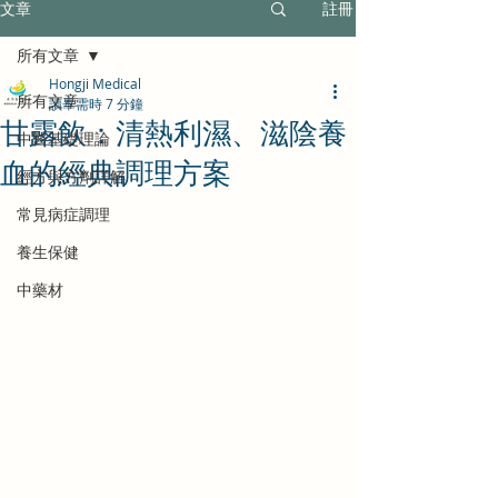
文章
註冊
所有文章
Hongji Medical
所有文章
讀畢需時 7 分鐘
甘露飲：清熱利濕、滋陰養
中醫基礎理論
血的經典調理方案
經方與方劑詳解
常見病症調理
養生保健
中藥材