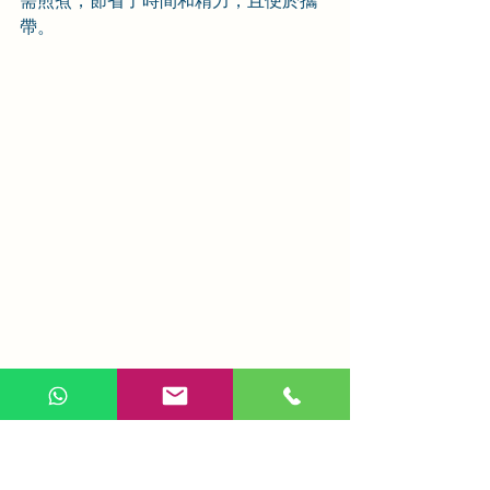
需煎煮，節省了時間和精力，且便於攜
帶。
九、注意事項與禁忌
1. 飲食禁忌