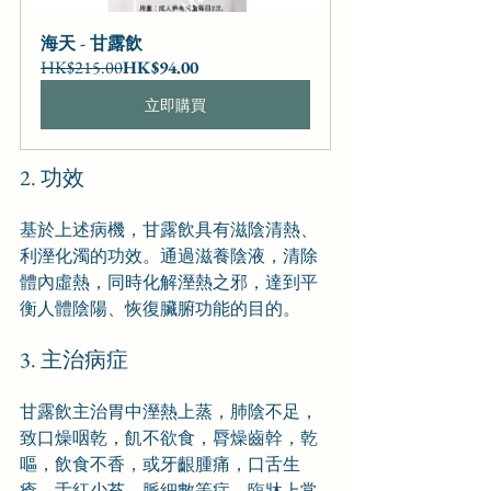
海天 - 甘露飲
HK$215.00
HK$94.00
立即購買
2. 功效
基於上述病機，甘露飲具有滋陰清熱、
利溼化濁的功效。通過滋養陰液，清除
體內虛熱，同時化解溼熱之邪，達到平
衡人體陰陽、恢復臟腑功能的目的。
3. 主治病症
甘露飲主治胃中溼熱上蒸，肺陰不足，
致口燥咽乾，飢不欲食，脣燥齒幹，乾
嘔，飲食不香，或牙齦腫痛，口舌生
瘡，舌紅少苔，脈細數等症。臨牀上常