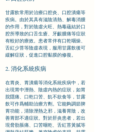
甘露飲常用於治療口腔炎、口腔潰瘍等
疾病。由於其具有滋陰清熱、解毒消腫
的作用，對於陰虛火旺、熱毒蘊結於口
腔所導致的口舌生瘡、牙齦腫痛等症狀
有較好的療效。患者常伴有口乾咽燥、
舌紅少苔等陰虛表現，服用甘露飲後可
緩解症狀，促進口腔黏膜的修復。
2. 消化系統疾病
在胃炎、胃潰瘍等消化系統疾病中，若
出現胃中溼熱、陰虛內熱的症狀，如胃
脘隱痛、口乾口苦、飢不欲食等，甘露
飲可作爲輔助治療方劑。它能夠調節脾
胃功能，清除溼熱之邪，滋養胃陰，改
善胃部不適症狀。對於肝炎患者，若出
現脅肋脹痛、口苦咽乾、舌紅苔黃膩等