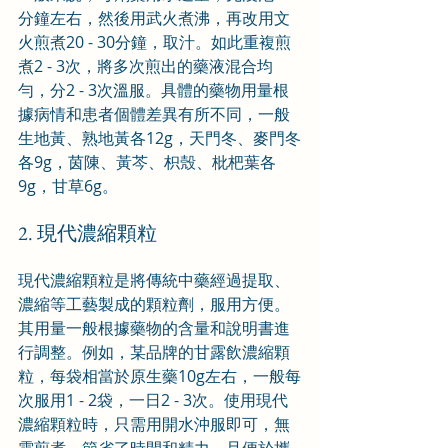
分鐘左右，然後用武火煮沸，再改用文
火煎煮20 - 30分鐘，取汁。如此重複煎
煮2 - 3次，將多次煎出的藥液混合均
勻，分2 - 3次溫服。具體的藥物用量根
據病情和患者個體差異有所不同，一般
生地黃、熟地黃各12g，天門冬、麥門冬
各9g，茵陳、黃芩、枳殼、枇杷葉各
9g，甘草6g。
2. 現代濃縮顆粒
現代濃縮顆粒是將傳統中藥經過提取、
濃縮等工藝製成的顆粒劑，服用方便。
其用量一般根據藥物的含量和說明書進
行調整。例如，某品牌的甘露飲濃縮顆
粒，每袋相當於原生藥10g左右，一般每
次服用1 - 2袋，一日2 - 3次。使用現代
濃縮顆粒時，只需用開水沖服即可，無