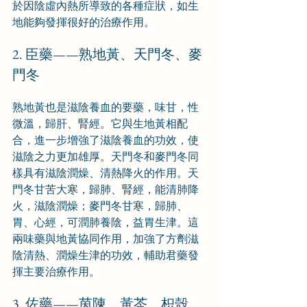
於因陰虛內熱所導致的各種症狀，如生
地能夠發揮很好的治療作用。
2. 臣藥——熟地黃、天門冬、麥
門冬
熟地黃也是滋陰養血的要藥，味甘，性
微溫，歸肝、腎經。它與生地黃相配
合，進一步增強了滋陰養血的功效，使
滋陰之力更加雄厚。天門冬和麥門冬同
樣具有滋陰潤燥、清熱降火的作用。天
門冬甘苦大寒，歸肺、腎經，能清肺降
火，滋陰潤燥；麥門冬甘寒，歸肺、
胃、心經，可潤肺養陰，益胃生津。這
兩味藥與地黃協同作用，加強了方劑滋
陰清熱、潤燥生津的功效，輔助君藥發
揮主要治療作用。
3. 佐藥——茵陳、黃芩、枳殼、