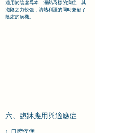
適用於陰虛爲本，溼熱爲標的病症，其
滋陰之力較強，清熱利溼的同時兼顧了
陰虛的病機。
六、臨牀應用與適應症
1. 口腔疾病