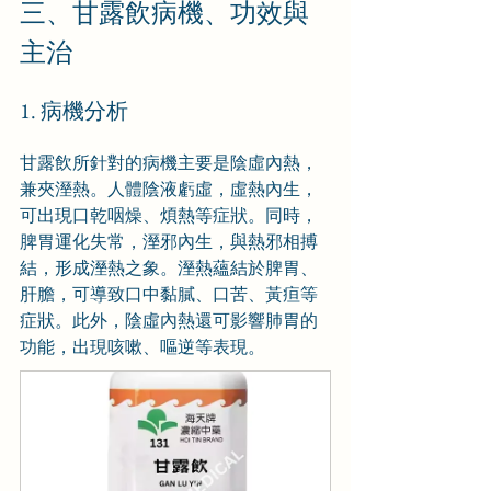
三、甘露飲病機、功效與
主治
1. 病機分析
甘露飲所針對的病機主要是陰虛內熱，
兼夾溼熱。人體陰液虧虛，虛熱內生，
可出現口乾咽燥、煩熱等症狀。同時，
脾胃運化失常，溼邪內生，與熱邪相搏
結，形成溼熱之象。溼熱蘊結於脾胃、
肝膽，可導致口中黏膩、口苦、黃疸等
症狀。此外，陰虛內熱還可影響肺胃的
功能，出現咳嗽、嘔逆等表現。