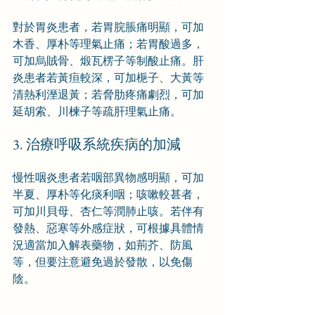
對於胃炎患者，若胃脘脹痛明顯，可加
木香、厚朴等理氣止痛；若胃酸過多，
可加烏賊骨、煅瓦楞子等制酸止痛。肝
炎患者若黃疸較深，可加梔子、大黃等
清熱利溼退黃；若脅肋疼痛劇烈，可加
延胡索、川楝子等疏肝理氣止痛。
3. 治療呼吸系統疾病的加減
慢性咽炎患者若咽部異物感明顯，可加
半夏、厚朴等化痰利咽；咳嗽較甚者，
可加川貝母、杏仁等潤肺止咳。若伴有
發熱、惡寒等外感症狀，可根據具體情
況適當加入解表藥物，如荊芥、防風
等，但要注意避免過於發散，以免傷
陰。