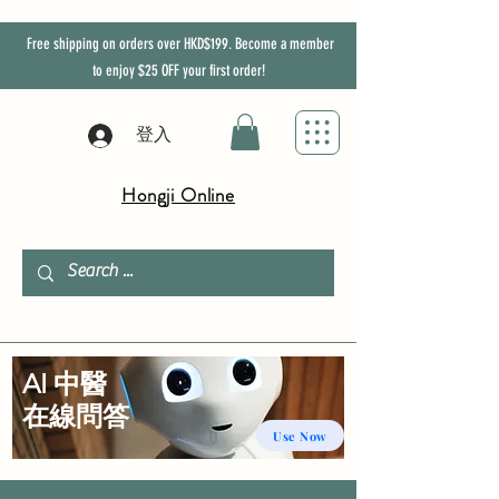
Free shipping on orders over HKD$199. Become a member
to enjoy
$25
OFF
your first order!
登入
Hongji Online
AI 中醫
​在線問答
Use Now