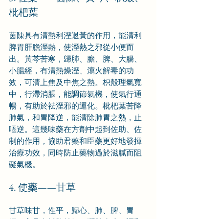
枇杷葉
茵陳具有清熱利溼退黃的作用，能清利
脾胃肝膽溼熱，使溼熱之邪從小便而
出。黃芩苦寒，歸肺、膽、脾、大腸、
小腸經，有清熱燥溼、瀉火解毒的功
效，可清上焦及中焦之熱。枳殼理氣寬
中，行滯消脹，能調節氣機，使氣行通
暢，有助於祛溼邪的運化。枇杷葉苦降
肺氣，和胃降逆，能清除肺胃之熱，止
嘔逆。這幾味藥在方劑中起到佐助、佐
制的作用，協助君藥和臣藥更好地發揮
治療功效，同時防止藥物過於滋膩而阻
礙氣機。
4. 使藥——甘草
甘草味甘，性平，歸心、肺、脾、胃