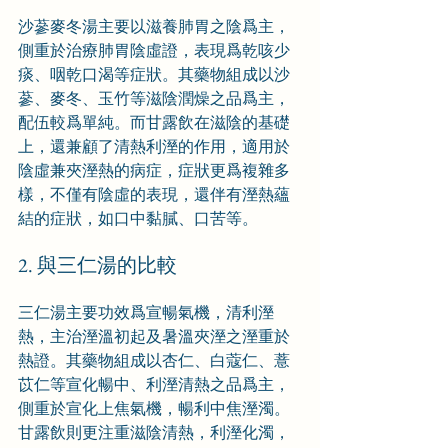
沙蔘麥冬湯主要以滋養肺胃之陰爲主，
側重於治療肺胃陰虛證，表現爲乾咳少
痰、咽乾口渴等症狀。其藥物組成以沙
蔘、麥冬、玉竹等滋陰潤燥之品爲主，
配伍較爲單純。而甘露飲在滋陰的基礎
上，還兼顧了清熱利溼的作用，適用於
陰虛兼夾溼熱的病症，症狀更爲複雜多
樣，不僅有陰虛的表現，還伴有溼熱蘊
結的症狀，如口中黏膩、口苦等。
2. 與三仁湯的比較
三仁湯主要功效爲宣暢氣機，清利溼
熱，主治溼溫初起及暑溫夾溼之溼重於
熱證。其藥物組成以杏仁、白蔻仁、薏
苡仁等宣化暢中、利溼清熱之品爲主，
側重於宣化上焦氣機，暢利中焦溼濁。
甘露飲則更注重滋陰清熱，利溼化濁，