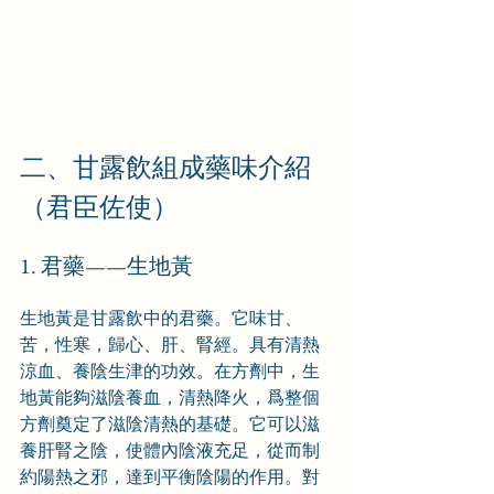
二、甘露飲組成藥味介紹
（君臣佐使）
1. 君藥——生地黃
生地黃是甘露飲中的君藥。它味甘、
苦，性寒，歸心、肝、腎經。具有清熱
涼血、養陰生津的功效。在方劑中，生
地黃能夠滋陰養血，清熱降火，爲整個
方劑奠定了滋陰清熱的基礎。它可以滋
養肝腎之陰，使體內陰液充足，從而制
約陽熱之邪，達到平衡陰陽的作用。對