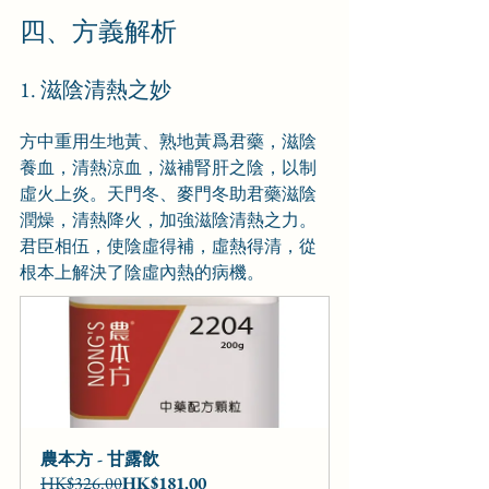
四、方義解析
1. 滋陰清熱之妙
方中重用生地黃、熟地黃爲君藥，滋陰
養血，清熱涼血，滋補腎肝之陰，以制
虛火上炎。天門冬、麥門冬助君藥滋陰
潤燥，清熱降火，加強滋陰清熱之力。
君臣相伍，使陰虛得補，虛熱得清，從
根本上解決了陰虛內熱的病機。
農本方 - 甘露飲
HK$326.00
HK$181.00