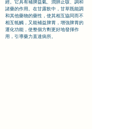
經。它具有補脾益氣、潤肺止咳、調和
諸藥的作用。在甘露飲中，甘草既能調
和其他藥物的藥性，使其相互協同而不
相互牴觸，又能補益脾胃，增強脾胃的
運化功能，使整個方劑更好地發揮作
用，引導藥力直達病所。