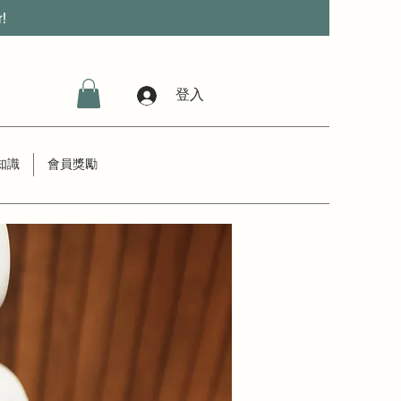
r!
登入
知識
會員獎勵