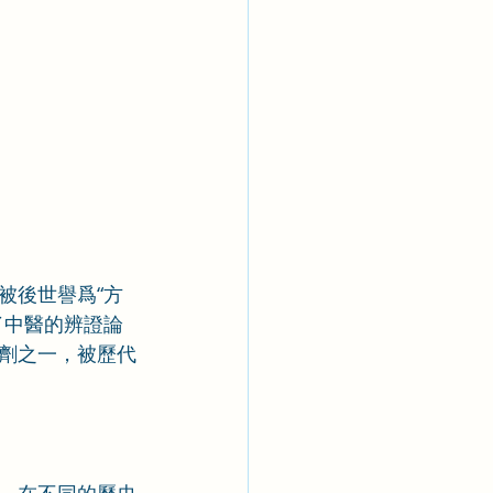
被後世譽爲“方
了中醫的辨證論
劑之一，被歷代