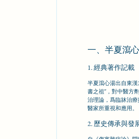
一、半夏瀉
1. 經典著作記載
半夏瀉心湯出自東漢
書之祖”，對中醫方
治理論，爲臨牀治療
醫家所重視和應用。
2. 歷史傳承與發