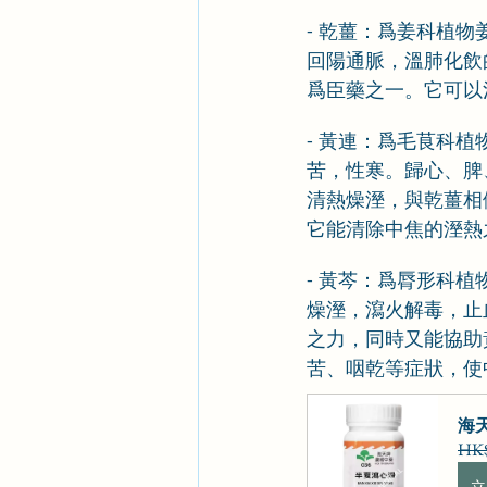
- 乾薑：爲姜科植
回陽通脈，溫肺化飲
爲臣藥之一。它可以
- 黃連：爲毛茛科
苦，性寒。歸心、脾
清熱燥溼，與乾薑相
它能清除中焦的溼熱
- 黃芩：爲脣形科
燥溼，瀉火解毒，止
之力，同時又能協助
苦、咽乾等症狀，使
海天
HK$
立