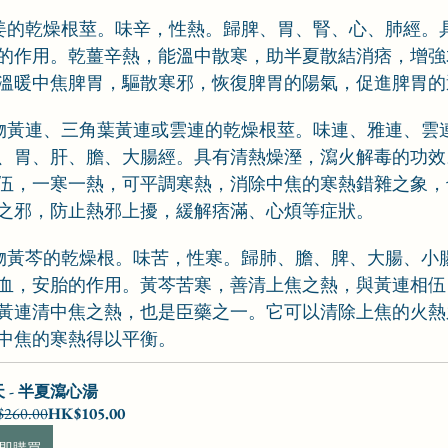
物姜的乾燥根莖。味辛，性熱。歸脾、胃、腎、心、肺經。
的作用。乾薑辛熱，能溫中散寒，助半夏散結消痞，增強
溫暖中焦脾胃，驅散寒邪，恢復脾胃的陽氣，促進脾胃的
植物黃連、三角葉黃連或雲連的乾燥根莖。味連、雅連、雲
、胃、肝、膽、大腸經。具有清熱燥溼，瀉火解毒的功效
伍，一寒一熱，可平調寒熱，消除中焦的寒熱錯雜之象，
之邪，防止熱邪上擾，緩解痞滿、心煩等症狀。
植物黃芩的乾燥根。味苦，性寒。歸肺、膽、脾、大腸、小
血，安胎的作用。黃芩苦寒，善清上焦之熱，與黃連相伍
黃連清中焦之熱，也是臣藥之一。它可以清除上焦的火熱
中焦的寒熱得以平衡。
 - 半夏瀉心湯
260.00
HK$105.00
即購買