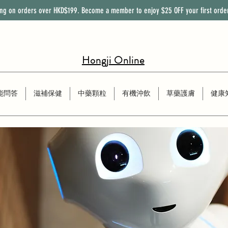
ing on orders over HKD$199. Become a member to enjoy
$25
OFF
your first orde
Hongji Online
能問答
滋補保健
中藥顆粒
有機沖飲
草藥護膚
健康