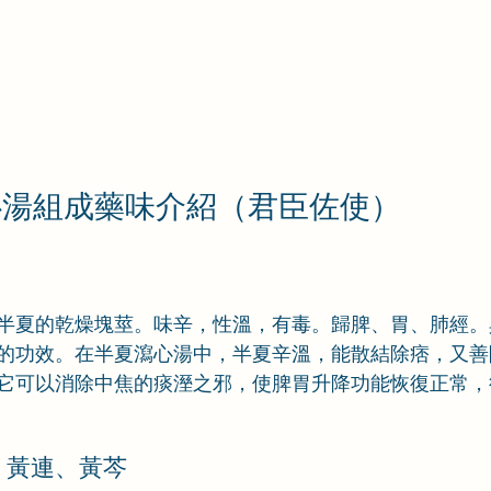
心湯組成藥味介紹（君臣佐使）
半夏的乾燥塊莖。味辛，性溫，有毒。歸脾、胃、肺經。
的功效。在半夏瀉心湯中，半夏辛溫，能散結除痞，又善
它可以消除中焦的痰溼之邪，使脾胃升降功能恢復正常，
薑、黃連、黃芩