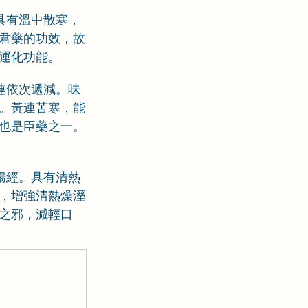
具有溫中散寒，
君藥的功效，故
運化功能。
連依次遞減。味
。黃連苦寒，能
也是臣藥之一。
腸經。具有清熱
，增強清熱燥溼
之邪，減輕口