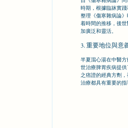
自《傷寒雜病論》問
時期，根據臨牀實踐
整理《傷寒雜病論》
着時間的推移，後世
加廣泛和靈活。
3. 重要地位與意
半夏瀉心湯在中醫方
世治療脾胃疾病提供
之痞證的經典方劑，
治療都具有重要的指