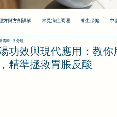
經方與方劑詳解
常見病症調理
養生保健
中
畢需時 13 分鐘
湯功效與現代應用：教你
，精準拯救胃脹反酸