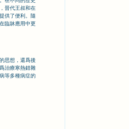
。在不同的歷史
，晉代王叔和在
提供了便利。隨
在臨牀應用中更
的思想，還爲後
爲治療寒熱錯雜
病等多種病症的