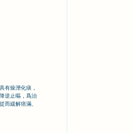
具有燥溼化痰，
降逆止嘔，爲治
從而緩解痞滿、