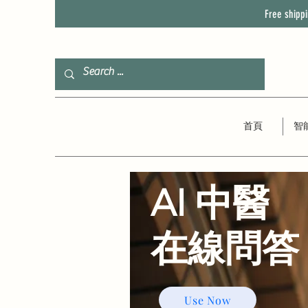
Free shipp
首頁
智
AI 中醫
​在線問答
Use Now