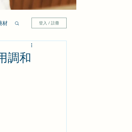
藥材
登入 / 註冊
用調和