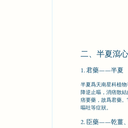
二、半夏瀉
1. 君藥——半夏
半夏爲天南星科植物
降逆止嘔，消痞散結
痞要藥，故爲君藥。
嘔吐等症狀。
2. 臣藥——乾