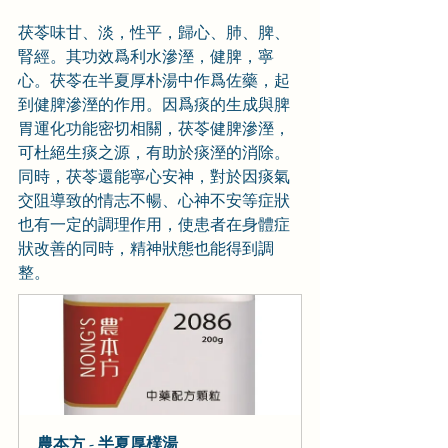
茯苓味甘、淡，性平，歸心、肺、脾、
腎經。其功效爲利水滲溼，健脾，寧
心。茯苓在半夏厚朴湯中作爲佐藥，起
到健脾滲溼的作用。因爲痰的生成與脾
胃運化功能密切相關，茯苓健脾滲溼，
可杜絕生痰之源，有助於痰溼的消除。
同時，茯苓還能寧心安神，對於因痰氣
交阻導致的情志不暢、心神不安等症狀
也有一定的調理作用，使患者在身體症
狀改善的同時，精神狀態也能得到調
整。
農本方 - 半夏厚樸湯