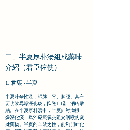
二、半夏厚朴湯組成藥味
介紹（君臣佐使）
1. 君藥 - 半夏
半夏味辛性溫，歸脾、胃、肺經。其主
要功效爲燥溼化痰，降逆止嘔，消痞散
結。在半夏厚朴湯中，半夏針對病機，
燥溼化痰，爲治療痰氣交阻於咽喉的關
鍵藥物。半夏的辛散之性，能夠開結化