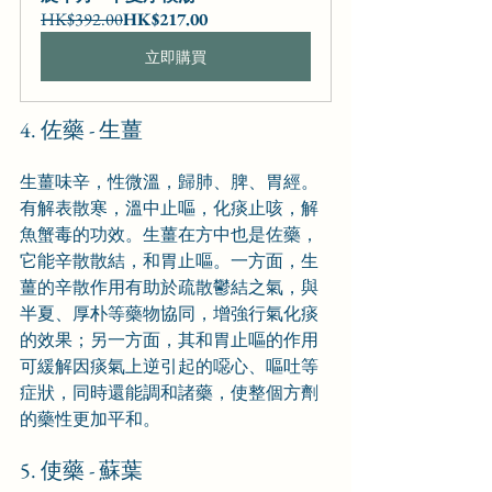
HK$392.00
HK$217.00
立即購買
4. 佐藥 - 生薑
生薑味辛，性微溫，歸肺、脾、胃經。
有解表散寒，溫中止嘔，化痰止咳，解
魚蟹毒的功效。生薑在方中也是佐藥，
它能辛散散結，和胃止嘔。一方面，生
薑的辛散作用有助於疏散鬱結之氣，與
半夏、厚朴等藥物協同，增強行氣化痰
的效果；另一方面，其和胃止嘔的作用
可緩解因痰氣上逆引起的噁心、嘔吐等
症狀，同時還能調和諸藥，使整個方劑
的藥性更加平和。
5. 使藥 - 蘇葉