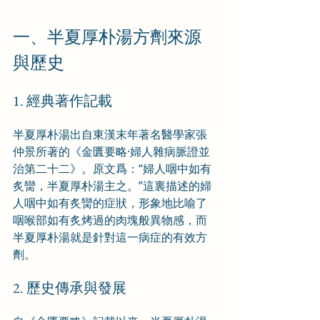
一、半夏厚朴湯方劑來源
與歷史
1. 經典著作記載
半夏厚朴湯出自東漢末年著名醫學家張
仲景所著的《金匱要略·婦人雜病脈證並
治第二十二》。原文爲：“婦人咽中如有
炙臠，半夏厚朴湯主之。”這裏描述的婦
人咽中如有炙臠的症狀，形象地比喻了
咽喉部如有炙烤過的肉塊般異物感，而
半夏厚朴湯就是針對這一病症的有效方
劑。
2. 歷史傳承與發展