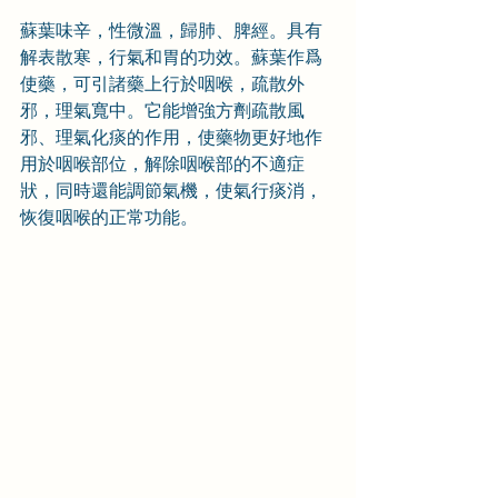
蘇葉味辛，性微溫，歸肺、脾經。具有
解表散寒，行氣和胃的功效。蘇葉作爲
使藥，可引諸藥上行於咽喉，疏散外
邪，理氣寬中。它能增強方劑疏散風
邪、理氣化痰的作用，使藥物更好地作
用於咽喉部位，解除咽喉部的不適症
狀，同時還能調節氣機，使氣行痰消，
恢復咽喉的正常功能。