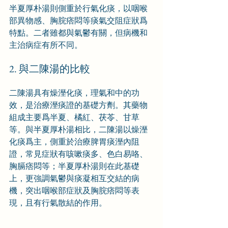
半夏厚朴湯則側重於行氣化痰，以咽喉
部異物感、胸脘痞悶等痰氣交阻症狀爲
特點。二者雖都與氣鬱有關，但病機和
主治病症有所不同。
2. 與二陳湯的比較
二陳湯具有燥溼化痰，理氣和中的功
效，是治療溼痰證的基礎方劑。其藥物
組成主要爲半夏、橘紅、茯苓、甘草
等。與半夏厚朴湯相比，二陳湯以燥溼
化痰爲主，側重於治療脾胃痰溼內阻
證，常見症狀有咳嗽痰多、色白易咯、
胸膈痞悶等；半夏厚朴湯則在此基礎
上，更強調氣鬱與痰凝相互交結的病
機，突出咽喉部症狀及胸脘痞悶等表
現，且有行氣散結的作用。