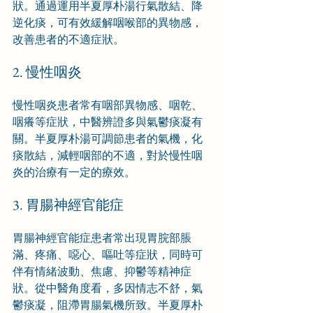
狀。通過運用半夏厚朴湯行氣散結、降
逆化痰，可有效緩解咽喉部的異物感，
改善患者的不適症狀。
2. 慢性咽炎
慢性咽炎患者常有咽部異物感、咽乾、
咽癢等症狀，中醫辨證多與氣鬱痰凝有
關。半夏厚朴湯可調節患者的氣機，化
痰散結，減輕咽部的不適，對於慢性咽
炎的治療有一定的療效。
3. 胃腸神經官能症
胃腸神經官能症患者常出現胃脘部脹
滿、疼痛、噁心、嘔吐等症狀，同時可
伴有情緒波動、焦慮、抑鬱等精神症
狀。從中醫角度看，多因情志不舒，氣
鬱痰凝，阻滯胃腸氣機所致。半夏厚朴