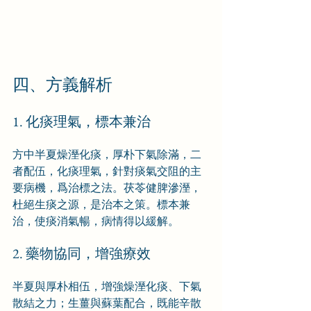
四、方義解析
1. 化痰理氣，標本兼治
方中半夏燥溼化痰，厚朴下氣除滿，二
者配伍，化痰理氣，針對痰氣交阻的主
要病機，爲治標之法。茯苓健脾滲溼，
杜絕生痰之源，是治本之策。標本兼
治，使痰消氣暢，病情得以緩解。
2. 藥物協同，增強療效
半夏與厚朴相伍，增強燥溼化痰、下氣
散結之力；生薑與蘇葉配合，既能辛散