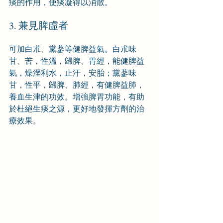
痰的作用，使痰凝得以消散。
3. 兼見脾虛者
可加白朮、黨蔘等健脾益氣。白朮味
甘、苦，性溫，歸脾、胃經，能健脾益
氣，燥溼利水，止汗，安胎；黨蔘味
甘，性平，歸脾、肺經，有健脾益肺，
養血生津的功效。增強脾胃功能，有助
於杜絕生痰之源，更好地發揮方劑的治
療效果。