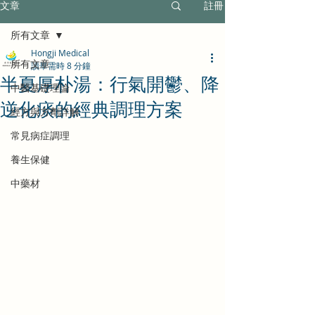
文章
註冊
所有文章
Hongji Medical
所有文章
讀畢需時 8 分鐘
半夏厚朴湯：行氣開鬱、降
中醫基礎理論
逆化痰的經典調理方案
經方與方劑詳解
常見病症調理
養生保健
中藥材