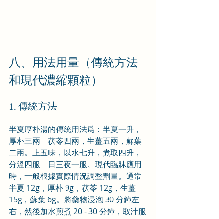
八、用法用量（傳統方法
和現代濃縮顆粒）
1. 傳統方法
半夏厚朴湯的傳統用法爲：半夏一升，
厚朴三兩，茯苓四兩，生薑五兩，蘇葉
二兩。上五味，以水七升，煮取四升，
分溫四服，日三夜一服。現代臨牀應用
時，一般根據實際情況調整劑量。通常
半夏 12g，厚朴 9g，茯苓 12g，生薑 
15g，蘇葉 6g。將藥物浸泡 30 分鐘左
右，然後加水煎煮 20 - 30 分鐘，取汁服