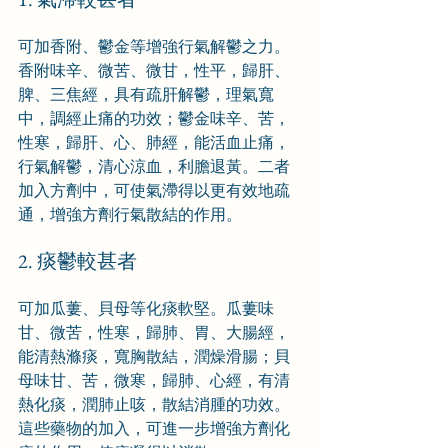
可加香附、鬱金等增強行氣解鬱之力。
香附味辛、微苦、微甘，性平，歸肝、
脾、三焦經，具有疏肝解鬱，理氣寬
中，調經止痛的功效；鬱金味辛、苦，
性寒，歸肝、心、肺經，能活血止痛，
行氣解鬱，清心涼血，利膽退黃。二者
加入方劑中，可使氣滯得以更有效地疏
通，增強方劑行氣散結的作用。
2. 痰鬱較甚者
可加瓜蔞、貝母等化痰軟堅。瓜蔞味
甘、微苦，性寒，歸肺、胃、大腸經，
能清熱滌痰，寬胸散結，潤燥滑腸；貝
母味甘、苦，微寒，歸肺、心經，有清
熱化痰，潤肺止咳，散結消腫的功效。
這些藥物的加入，可進一步增強方劑化