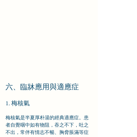
六、臨牀應用與適應症
1. 梅核氣
梅核氣是半夏厚朴湯的經典適應症。患
者自覺咽中如有物阻，吞之不下，吐之
不出，常伴有情志不暢、胸脅脹滿等症