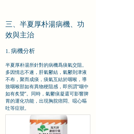
三、半夏厚朴湯病機、功
效與主治
1. 病機分析
半夏厚朴湯所針對的病機爲痰氣交阻。
多因情志不遂，肝氣鬱結，氣鬱則津液
不布，聚而成痰，痰氣互結於咽喉，導
致咽喉部如有異物梗阻感，即所謂“咽中
如有炙臠”。同時，氣鬱痰凝還可影響脾
胃的運化功能，出現胸脘痞悶、噁心嘔
吐等症狀。