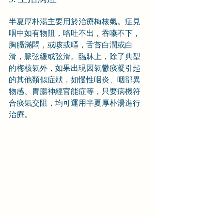
半夏厚朴湯主要用於治療梅核氣。症見
咽中如有物阻，咯吐不出，吞嚥不下，
胸膈滿悶，或咳或嘔，舌苔白潤或白
滑，脈弦緩或弦滑。臨牀上，除了典型
的梅核氣外，如果出現因氣鬱痰凝引起
的其他類似症狀，如慢性咽炎、咽部異
物感、胃腸神經官能症等，只要病機符
合痰氣交阻，均可運用半夏厚朴湯進行
治療。