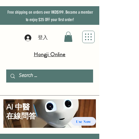
Free shipping on orders over HKD$199. Become a member
to enjoy
$25
OFF
your first order!
登入
Hongji Online
AI 中醫
​在線問答
Use Now