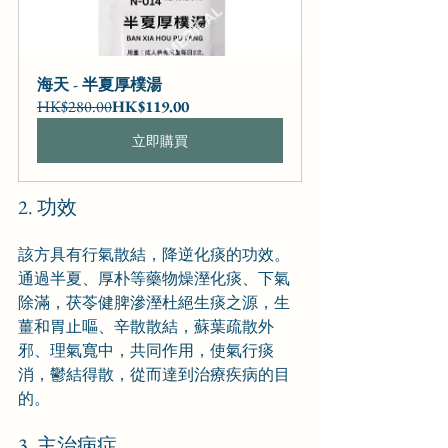
海天 - 半夏厚樸湯
HK$280.00
HK$119.00
立即購買
2. 功效
該方具有行氣散結，降逆化痰的功效。
通過半夏、厚朴等藥物燥溼化痰、下氣
除滿，茯苓健脾滲溼杜絕生痰之源，生
薑和胃止嘔、辛散散結，蘇葉疏散外
邪、理氣寬中，共同作用，使氣行痰
消，鬱結得散，從而達到治療疾病的目
的。
3. 主治病症