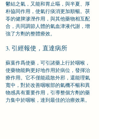
鬱結之氣，又能和胃止嘔，與半夏、厚
朴協同作用，使氣行痰消更加順暢。茯
苓的健脾滲溼作用，與其他藥物相互配
合，共同調節人體的氣血津液代謝，增
強了方劑的整體療效。
3. 引經報使，直達病所
蘇葉作爲使藥，可引諸藥上行於咽喉，
使藥物能夠更好地作用於病位，發揮治
療作用。它不僅能疏散外邪，還能理氣
寬中，對於改善咽喉部的氣機不暢和異
物感具有重要作用，引導整個方劑的藥
力集中於咽喉，達到最佳的治療效果。