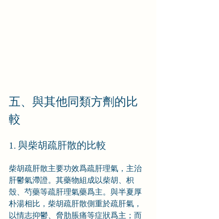
五、與其他同類方劑的比
較
1. 與柴胡疏肝散的比較
柴胡疏肝散主要功效爲疏肝理氣，主治
肝鬱氣滯證。其藥物組成以柴胡、枳
殼、芍藥等疏肝理氣藥爲主。與半夏厚
朴湯相比，柴胡疏肝散側重於疏肝氣，
以情志抑鬱、脅肋脹痛等症狀爲主；而