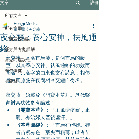
文章
註冊
所有文章
Hongji Medical
所有文章
讀畢需時 4 分鐘
夜交藤：養心安神，祛風通
中醫基礎理論
絡
經方與方劑詳解
夜交藤，又名首烏藤，是何首烏的藤
常見病症調理
莖，以其養心安神、祛風通絡的功效而
養生保健
聞名。其名字的由來也富有詩意，相傳
是因其藤蔓在夜間相互交纏而得名。
中藥材
夜交藤，始載於《開寶本草》。歷代醫
家對其功效多有論述：
《開寶本草》
：「主風瘡疥癬，止
癢。亦治婦人產後虛汗。」
《本草圖經》
：「首烏有雌雄。雄
者苗紫赤色，葉尖而稍薄；雌者苗