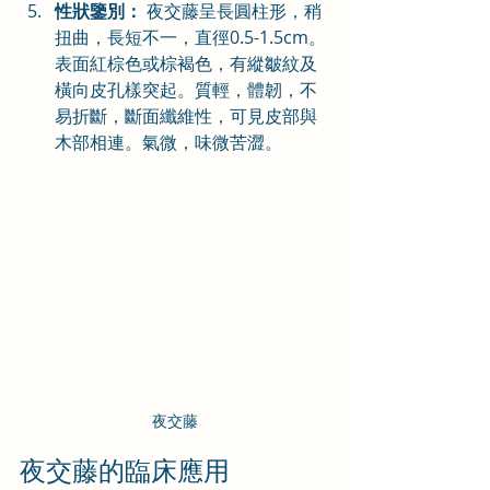
性狀鑒別：
 夜交藤呈長圓柱形，稍
扭曲，長短不一，直徑0.5-1.5cm。
表面紅棕色或棕褐色，有縱皺紋及
橫向皮孔樣突起。質輕，體韌，不
易折斷，斷面纖維性，可見皮部與
木部相連。氣微，味微苦澀。
夜交藤
夜交藤的臨床應用