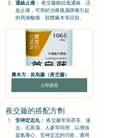
通絡止痛：
 夜交藤能祛風通絡，活
血止痛，可用於治療風濕痹痛引起
的周身酸痛、肢體麻木等症狀。
農本方 - 首烏藤（夜交藤）
立即購買
夜交藤的搭配方劑
安神定志丸：
 夜交藤常與茯苓、遠
志、石菖蒲、人參等同用，以增強
益氣養心、安神定志的功效，適用