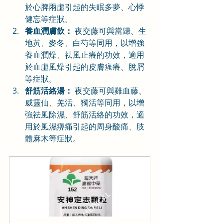
於心脾兩虛引起的失眠多夢、心悸
健忘等症狀。
養血潤膚飲：
 夜交藤可與當歸、生
地黃、麥冬、白芍等同用，以增強
養血潤燥、祛風止癢的功效，適用
於血虛風燥引起的皮膚瘙癢、脫屑
等症狀。
舒筋活絡湯：
 夜交藤可與雞血藤、
威靈仙、羌活、獨活等同用，以增
強祛風除濕、舒筋活絡的功效，適
用於風濕痹痛引起的周身酸痛、肢
體麻木等症狀。