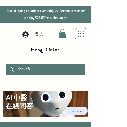
Free shipping on orders over HKD$199. Become a member
to enjoy
$25
OFF
your first order!
登入
Hongji Online
AI 中醫
​在線問答
Use Now