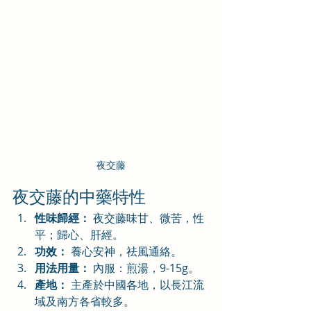
夜交藤
夜交藤的中藥特性
性味歸經：
 夜交藤味甘、微苦，性
平；歸心、肝經。
功效：
 養心安神，祛風通絡。
用法用量：
 內服：煎湯，9-15g。
產地：
 主產於中國各地，以長江流
域及南方各省較多。