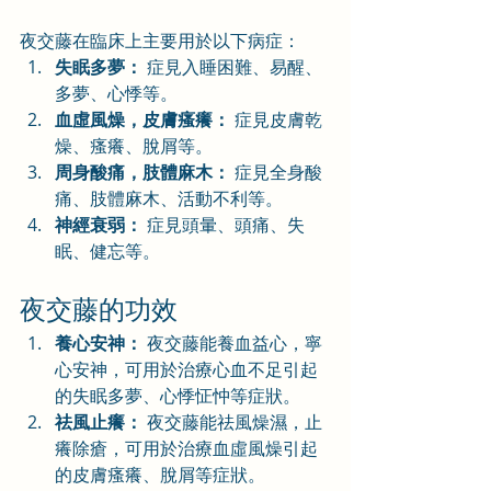
夜交藤在臨床上主要用於以下病症：
失眠多夢：
 症見入睡困難、易醒、
多夢、心悸等。
血虛風燥，皮膚瘙癢：
 症見皮膚乾
燥、瘙癢、脫屑等。
周身酸痛，肢體麻木：
 症見全身酸
痛、肢體麻木、活動不利等。
神經衰弱：
 症見頭暈、頭痛、失
眠、健忘等。
夜交藤的功效
養心安神：
 夜交藤能養血益心，寧
心安神，可用於治療心血不足引起
的失眠多夢、心悸怔忡等症狀。
祛風止癢：
 夜交藤能祛風燥濕，止
癢除瘡，可用於治療血虛風燥引起
的皮膚瘙癢、脫屑等症狀。