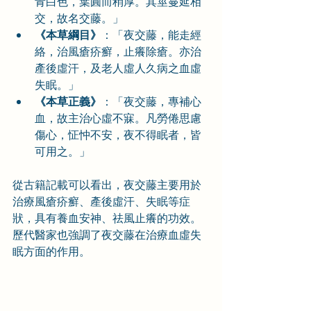
青白色，葉圓而稍厚。其莖蔓延相
交，故名交藤。」
《本草綱目》
：「夜交藤，能走經
絡，治風瘡疥癬，止癢除瘡。亦治
產後虛汗，及老人虛人久病之血虛
失眠。」
《本草正義》
：「夜交藤，專補心
血，故主治心虛不寐。凡勞倦思慮
傷心，怔忡不安，夜不得眠者，皆
可用之。」
從古籍記載可以看出，夜交藤主要用於
治療風瘡疥癬、產後虛汗、失眠等症
狀，具有養血安神、祛風止癢的功效。
歷代醫家也強調了夜交藤在治療血虛失
眠方面的作用。