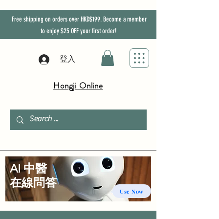
Free shipping on orders over HKD$199. Become a member
to enjoy
$25
OFF
your first order!
登入
Hongji Online
AI 中醫
​在線問答
Use Now