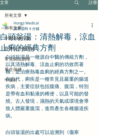
文章
註冊
所有文章
Hongji Medical
所有文章
讀畢需時 4 分鐘
白頭翁湯：清熱解毒，涼血
中醫基礎理論
止痢的經典方劑
經方與方劑詳解
白頭翁湯是一種源自中醫的傳統方劑，
常見病症調理
以其清熱解毒、涼血止痢的功效而著
養生保健
稱，是治療熱毒血痢的經典方劑之一。
在古代，痢疾是一種常見且嚴重的腸道
中藥材
疾病，主要症狀包括腹痛、腹瀉，特別
是帶有血和黏液的稀便，以及可能的發
燒。古人發現，濕熱的天氣或環境會導
致人體嚴重腹瀉，進而產生各種腸道疾
病。
白頭翁湯的出處可以追溯到《傷寒