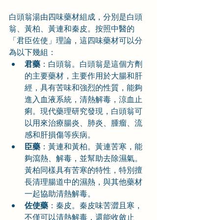
白頭翁湯由四味藥材組成，分別是白頭
翁、黃柏、黃連和秦皮。按照中醫的
「君臣佐使」理論，這四味藥材可以分
為以下幾組：
君藥
：白頭翁。白頭翁是這個方劑
的主要藥材，主要作用於大腸和肝
經，具有苦味和強烈的性質，能夠
進入血液系統，清熱解毒，涼血止
痢。現代藥理研究發現，白頭翁可
以用來治療腸炎、肺炎、腫瘤、流
感和肝損傷等疾病。
臣藥
：黃連和黃柏。黃連苦寒，能
夠瀉熱、解毒，並幫助去除濕氣。
黃柏同樣具有苦寒的特性，特別擅
長清理腸道中的濕熱，與其他藥材
一起協助清熱解毒。
佐使藥
：秦皮。秦皮味苦澀且寒，
不僅可以清熱解毒，還能收斂止