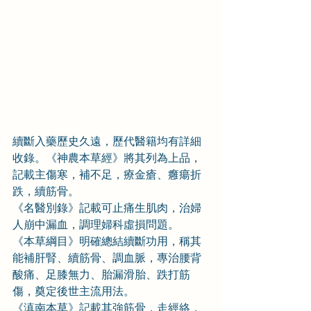
續斷入藥歷史久遠，歷代醫籍均有詳細
收錄。《神農本草經》將其列為上品，
記載主傷寒，補不足，療金瘡、癰瘍折
跌，續筋骨。
《名醫別錄》記載可止痛生肌肉，治婦
人崩中漏血，調理婦科虛損問題。
《本草綱目》明確總結續斷功用，稱其
能補肝腎、續筋骨、調血脈，專治腰背
酸痛、足膝無力、胎漏滑胎、跌打筋
傷，奠定後世主流用法。
《滇南本草》記載其強筋骨，走經絡，