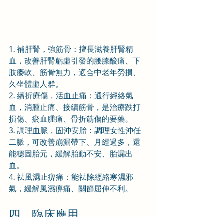
1. 補肝腎，強筋骨：擅長滋養肝腎精
血，改善肝腎虧虛引發的腰膝酸痛、下
肢痿軟、筋骨無力，適合中老年勞損、
久坐體虛人群。
2. 續折療傷，活血止痛：通行經絡氣
血，消腫止痛、接續筋骨，是治療跌打
損傷、瘀血腫痛、骨折筋傷的要藥。
3. 調理血脈，固沖安胎：調理女性沖任
二脈，可改善崩漏帶下、月經過多，還
能穩固胎元，緩解胎動不安、胎漏出
血。
4. 祛風濕止痹痛：能祛除經絡寒濕邪
氣，緩解風濕痹痛、關節屈伸不利。
四、臨床應用