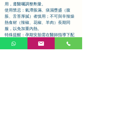
用，遵醫囑調整劑量。
使用禁忌：氣滯脹滿、痰濕壅盛（腹
脹、舌苔厚膩）者慎用；不可與辛辣燥
熱食材（辣椒、花椒、羊肉）長期同
服，以免加重內熱。
特殊提醒：孕期安胎需在醫師指導下配
伍使用，不可自行大量服用；骨折患者
需結合外傷處理，不可單純依賴續斷調
理。
中藥材
相關文章
查看全部