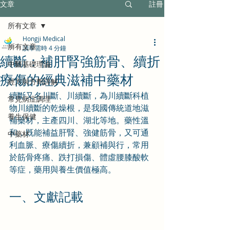
文章
註冊
所有文章
Hongji Medical
所有文章
讀畢需時 4 分鐘
續斷：補肝腎強筋骨、續折
中醫基礎理論
療傷的經典滋補中藥材
經方與方劑詳解
續斷又名川斷、川續斷，為川續斷科植
常見病症調理
物川續斷的乾燥根，是我國傳統道地滋
養生保健
補藥材，主產四川、湖北等地。藥性溫
和，既能補益肝腎、強健筋骨，又可通
中藥材
利血脈、療傷續折，兼顧補與行，常用
於筋骨疼痛、跌打損傷、體虛腰膝酸軟
等症，藥用與養生價值極高。
一、文獻記載