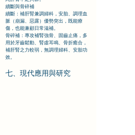
續斷與骨碎補
續斷：補肝腎兼調婦科，安胎、調理血
脈（崩漏、惡露）優勢突出，既能療
傷，也能兼顧日常滋補。
骨碎補：專攻補腎強骨、固齒止痛，多
用於牙齒鬆動、腎虛耳鳴、骨折癒合，
補肝腎之力較弱，無調理婦科、安胎功
效。
七、現代應用與研究