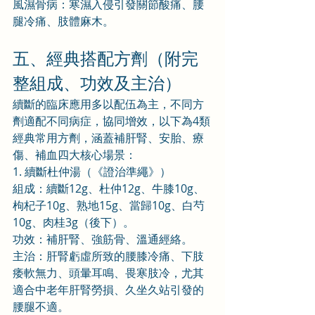
風濕骨病：寒濕入侵引發關節酸痛、腰
腿冷痛、肢體麻木。
五、經典搭配方劑（附完
整組成、功效及主治）
續斷的臨床應用多以配伍為主，不同方
劑適配不同病症，協同增效，以下為4類
經典常用方劑，涵蓋補肝腎、安胎、療
傷、補血四大核心場景：
1. 續斷杜仲湯（《證治準繩》）
組成：續斷12g、杜仲12g、牛膝10g、
枸杞子10g、熟地15g、當歸10g、白芍
10g、肉桂3g（後下）。
功效：補肝腎、強筋骨、溫通經絡。
主治：肝腎虧虛所致的腰膝冷痛、下肢
痿軟無力、頭暈耳鳴、畏寒肢冷，尤其
適合中老年肝腎勞損、久坐久站引發的
腰腿不適。