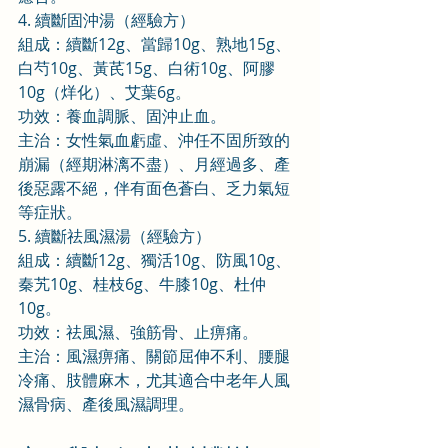
4. 續斷固沖湯（經驗方）
組成：續斷12g、當歸10g、熟地15g、
白芍10g、黃芪15g、白術10g、阿膠
10g（烊化）、艾葉6g。
功效：養血調脈、固沖止血。
主治：女性氣血虧虛、沖任不固所致的
崩漏（經期淋漓不盡）、月經過多、產
後惡露不絕，伴有面色蒼白、乏力氣短
等症狀。
5. 續斷祛風濕湯（經驗方）
組成：續斷12g、獨活10g、防風10g、
秦艽10g、桂枝6g、牛膝10g、杜仲
10g。
功效：祛風濕、強筋骨、止痹痛。
主治：風濕痹痛、關節屈伸不利、腰腿
冷痛、肢體麻木，尤其適合中老年人風
濕骨病、產後風濕調理。