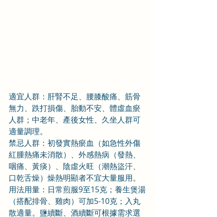
適宜人群：肝腎不足、腰膝酸痛、筋骨
無力、跌打損傷、胎動不安、體虛血瘀
人群；中老年、產後女性、久坐人群可
適量調理。
禁忌人群：初發實熱瘀血（如急性外傷
紅腫熱痛未消散）、外感熱病（發熱、
咽痛、黃痰）、陰虛火旺（潮熱盜汗、
口乾舌燥）燥熱明顯者不宜大量服用。
用法用量：日常煎服9至15克；養生煲湯
（搭配排骨、雞肉）可加5-10克；入丸
散適量。鹽續斷、酒續斷可根據需求選