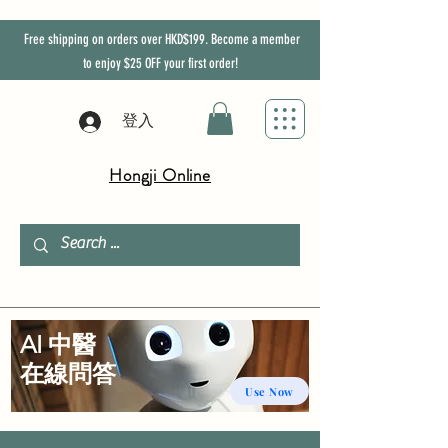
Free shipping on orders over HKD$199. Become a member
to enjoy
$25
OFF
your first order!
登入
Hongji Online
AI 中醫
​在線問答
Use Now