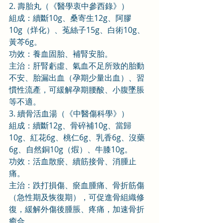
2. 壽胎丸（《醫學衷中參西錄》）
組成：續斷10g、桑寄生12g、阿膠
10g（烊化）、菟絲子15g、白術10g、
黃芩6g。
功效：養血固胎、補腎安胎。
主治：肝腎虧虛、氣血不足所致的胎動
不安、胎漏出血（孕期少量出血）、習
慣性流產，可緩解孕期腰酸、小腹墜脹
等不適。
3. 續骨活血湯（《中醫傷科學》）
組成：續斷12g、骨碎補10g、當歸
10g、紅花6g、桃仁6g、乳香6g、沒藥
6g、自然銅10g（煆）、牛膝10g。
功效：活血散瘀、續筋接骨、消腫止
痛。
主治：跌打損傷、瘀血腫痛、骨折筋傷
（急性期及恢復期），可促進骨組織修
復，緩解外傷後腫脹、疼痛，加速骨折
癒合。