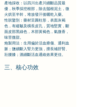
產地採收：以四川出產川續斷品質最
優，秋季採挖根部，除去鬚根泥土，微
火烘至半幹，堆放發汗後曬乾入藥。
性狀鑒別：藥材呈圓柱形，表面灰褐
色，有縱皺及橫長皮孔，質地堅實，斷
面皮部黑綠色，木部黃褐色，氣微香，
味苦微甜。
炮製用法：生用偏於活血療傷、通利血
脈；鹽續斷入腎力更強，擅長補肝腎、
壯腰膝；酒續斷活血通絡效果更佳。
三、核心功效