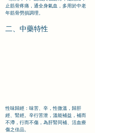
止筋骨疼痛，通全身氣血，多用於中老
年筋骨勞損調理。
二、中藥特性
性味歸經：味苦、辛，性微溫，歸肝
經、腎經。辛行苦泄，溫能補益，補而
不滯，行而不傷，為肝腎同補、活血療
傷之佳品。