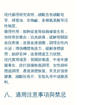
現代藥理研究表明，續斷含有續斷皂
苷、揮發油、生物鹼、多種氨基酸等活
性物質。
藥理作用：能夠促進骨組織修復生長，
加快骨折癒合；抗炎鎮痛，緩解骨關節
炎症疼痛；改善血液迴圈，調理女性內
分泌；增強機體免疫力，緩解身體疲
勞；鎮靜安神，改善體虛乏力狀態。
現代實用場景：骨關節養護、中老年腰
腿養生、跌打損傷恢復調理、女性婦科
體虛調理、產後身體恢復。常見於強骨
膠囊、續斷壯骨片、安胎丸等中成藥原
料。
八、適用注意事項與禁忌