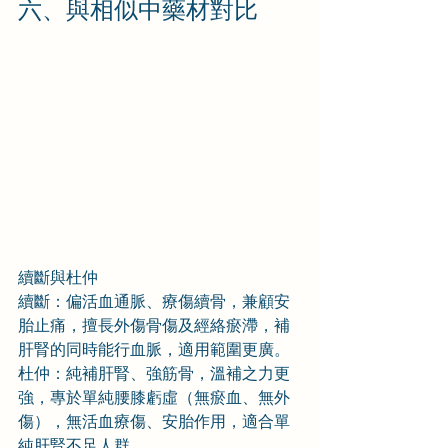
六、與相似中藥材對比
續斷與杜仲
續斷：偏活血通脈、療傷續骨，兼顧安
胎止痛，擅長外傷骨傷及經絡瘀滯，補
肝腎的同時能行血脈，適用範圍更廣。
杜仲：純補肝腎、強筋骨，溫補之力更
強，專於單純腰膝虧虛（無瘀血、無外
傷），無活血療傷、安胎作用，適合單
純肝腎不足人群。