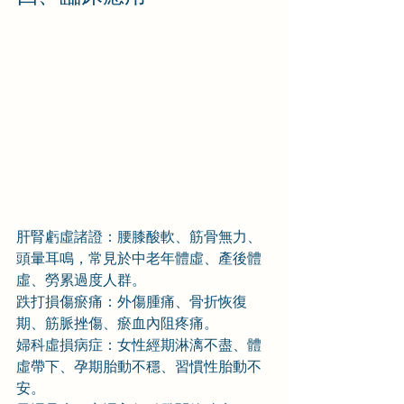
肝腎虧虛諸證：腰膝酸軟、筋骨無力、
頭暈耳鳴，常見於中老年體虛、產後體
虛、勞累過度人群。
跌打損傷瘀痛：外傷腫痛、骨折恢復
期、筋脈挫傷、瘀血內阻疼痛。
婦科虛損病症：女性經期淋漓不盡、體
虛帶下、孕期胎動不穩、習慣性胎動不
安。