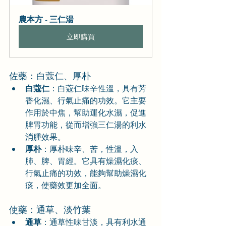
農本方 - 三仁湯
立即購買
佐藥：白蔻仁、厚朴
白蔻仁
：白蔻仁味辛性溫，具有芳
香化濕、行氣止痛的功效。它主要
作用於中焦，幫助運化水濕，促進
脾胃功能，從而增強三仁湯的利水
消腫效果。
厚朴
：厚朴味辛、苦，性溫，入
肺、脾、胃經。它具有燥濕化痰、
行氣止痛的功效，能夠幫助燥濕化
痰，使藥效更加全面。
使藥：通草、淡竹葉
通草
：通草性味甘淡，具有利水通