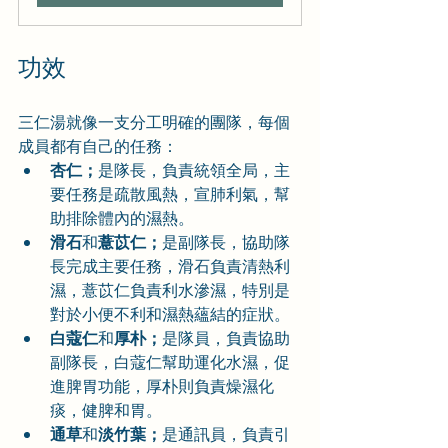
功效
三仁湯就像一支分工明確的團隊，每個
成員都有自己的任務：
杏仁；
是隊長，負責統領全局，主
要任務是疏散風熱，宣肺利氣，幫
助排除體內的濕熱。
滑石
和
薏苡仁；
是副隊長，協助隊
長完成主要任務，滑石負責清熱利
濕，薏苡仁負責利水滲濕，特別是
對於小便不利和濕熱蘊結的症狀。
白蔻仁
和
厚朴；
是隊員，負責協助
副隊長，白蔻仁幫助運化水濕，促
進脾胃功能，厚朴則負責燥濕化
痰，健脾和胃。
通草
和
淡竹葉；
是通訊員，負責引