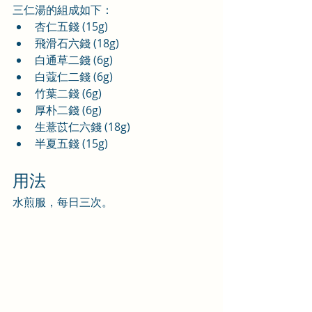
三仁湯的組成如下：
杏仁五錢 (15g)
飛滑石六錢 (18g)
白通草二錢 (6g)
白蔻仁二錢 (6g)
竹葉二錢 (6g)
厚朴二錢 (6g)
生薏苡仁六錢 (18g)
半夏五錢 (15g)
用法
水煎服，每日三次。