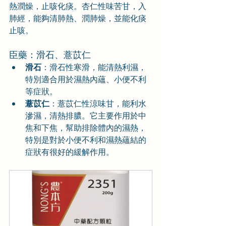
熱潤燥，止咳化痰。杏仁性味苦甘，入
肺經，能夠清肺熱、潤肺燥，並能化痰
止咳。
臣藥：滑石、薏苡仁
滑石
：滑石性寒滑，能清熱利濕，
特別適合用於濕熱內蘊、小便不利
等症狀。
薏苡仁
：薏苡仁性涼味甘，能利水
滲濕，清熱排膿。它主要作用於中
焦和下焦，幫助排除體內的濕熱，
特別是對於小便不利和濕熱蘊結的
症狀有很好的緩解作用。