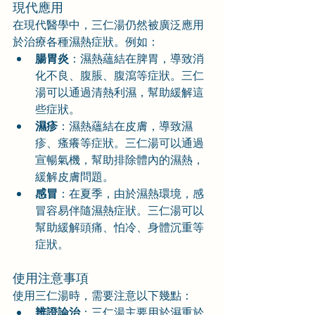
現代應用
在現代醫學中，三仁湯仍然被廣泛應用
於治療各種濕熱症狀。例如：
腸胃炎
：濕熱蘊結在脾胃，導致消
化不良、腹脹、腹瀉等症狀。三仁
湯可以通過清熱利濕，幫助緩解這
些症狀。
濕疹
：濕熱蘊結在皮膚，導致濕
疹、瘙癢等症狀。三仁湯可以通過
宣暢氣機，幫助排除體內的濕熱，
緩解皮膚問題。
感冒
：在夏季，由於濕熱環境，感
冒容易伴隨濕熱症狀。三仁湯可以
幫助緩解頭痛、怕冷、身體沉重等
症狀。
使用注意事項
使用三仁湯時，需要注意以下幾點：
辨證論治
：三仁湯主要用於濕重於