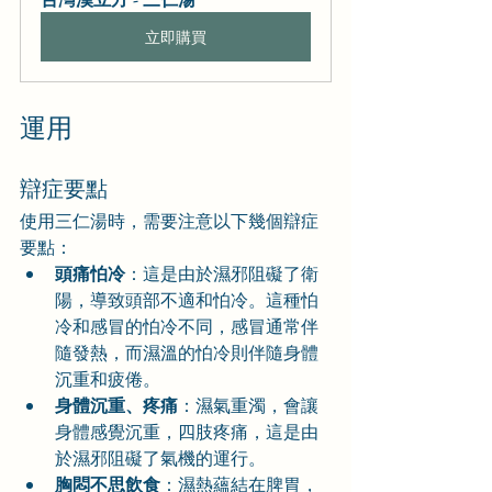
立即購買
運用
辯症要點
使用三仁湯時，需要注意以下幾個辯症
要點：
頭痛怕冷
：這是由於濕邪阻礙了衛
陽，導致頭部不適和怕冷。這種怕
冷和感冒的怕冷不同，感冒通常伴
隨發熱，而濕溫的怕冷則伴隨身體
沉重和疲倦。
身體沉重、疼痛
：濕氣重濁，會讓
身體感覺沉重，四肢疼痛，這是由
於濕邪阻礙了氣機的運行。
胸悶不思飲食
：濕熱蘊結在脾胃，