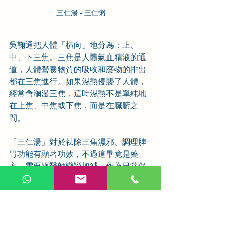
三仁湯 - 三仁粥
吳鞠通把人體「橫向」地分為：上、
中、下三焦。三焦是人體氣血精液的通
道，人體營養物質的吸收和廢物的排出
都在三焦進行。如果濕熱侵襲了人體，
經常會瀰漫三焦，這時濕熱不是單純地
在上焦、中焦或下焦，而是在臟腑之
間。
「三仁湯」對於祛除三焦濕邪、調理脾
胃功能有顯著功效，不過這畢竟是藥
方，需要經醫師辯證加減。作為日常保
健之用，可以把「三仁湯」換成「三仁
粥」，尤其是在夏季濕熱的天氣下，對
健康很有幫助。