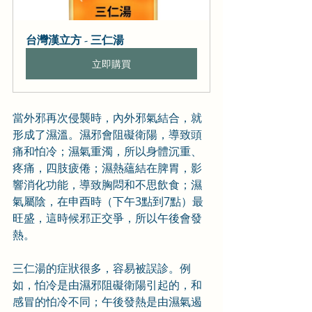
台灣漢立方 - 三仁湯
立即購買
當外邪再次侵襲時，內外邪氣結合，就
形成了濕溫。濕邪會阻礙衛陽，導致頭
痛和怕冷；濕氣重濁，所以身體沉重、
疼痛，四肢疲倦；濕熱蘊結在脾胃，影
響消化功能，導致胸悶和不思飲食；濕
氣屬陰，在申酉時（下午3點到7點）最
旺盛，這時候邪正交爭，所以午後會發
熱。
三仁湯的症狀很多，容易被誤診。例
如，怕冷是由濕邪阻礙衛陽引起的，和
感冒的怕冷不同；午後發熱是由濕氣遏