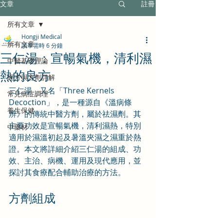
文章
註冊
所有文章
Hongji Medical
所有文章
讀畢需時 6 分鐘
三仁湯：宣暢氣機，清利濕
中醫基礎理論
熱的良方
經方與方劑詳解
三仁湯，又名「Three Kernels 
常見病症調理
Decoction」，是一種源自《溫病條
養生保健
辨》的傳統中醫方劑，屬於祛濕劑。其
主要功效是宣暢氣機，清利濕熱，特別
中藥材
適用於濕溫初起及暑溫夾濕之濕重於熱
證。本文將詳細介紹三仁湯的組成、功
效、主治、病機、運用及現代應用，並
探討其食療配合輔助治療的方法。
方劑組成