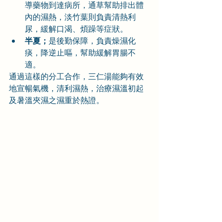
導藥物到達病所，通草幫助排出體
內的濕熱，淡竹葉則負責清熱利
尿，緩解口渴、煩躁等症狀。
半夏；
是後勤保障，負責燥濕化
痰，降逆止嘔，幫助緩解胃腸不
適。
通過這樣的分工合作，三仁湯能夠有效
地宣暢氣機，清利濕熱，治療濕溫初起
及暑溫夾濕之濕重於熱證。