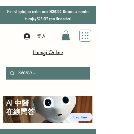
Free shipping on orders over HKD$199. Become a member
to enjoy
$25
OFF
your first order!
登入
Hongji Online
AI 中醫
​在線問答
Use Now