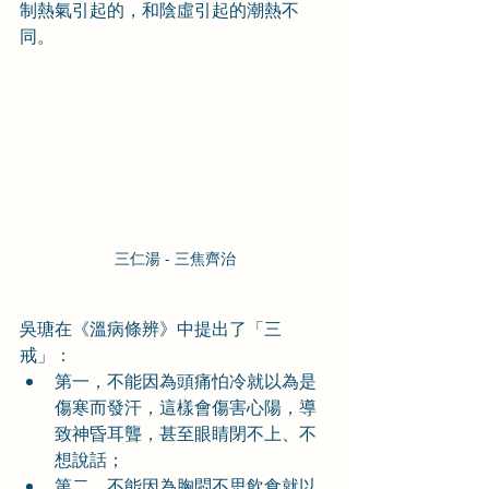
制熱氣引起的，和陰虛引起的潮熱不
同。
三仁湯 - 三焦齊治
吳瑭在《溫病條辨》中提出了「三
戒」：
第一，不能因為頭痛怕冷就以為是
傷寒而發汗，這樣會傷害心陽，導
致神昏耳聾，甚至眼睛閉不上、不
想說話；
第二，不能因為胸悶不思飲食就以