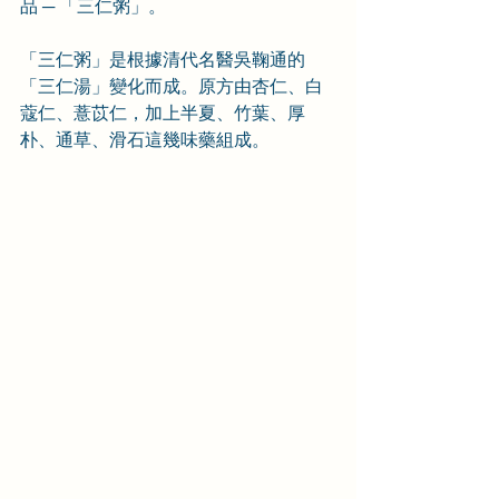
品 ─ 「三仁粥」。
「三仁粥」是根據清代名醫吳鞠通的
「三仁湯」變化而成。原方由杏仁、白
蔻仁、薏苡仁，加上半夏、竹葉、厚
朴、通草、滑石這幾味藥組成。