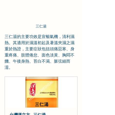
三仁湯
三仁湯的主要功效是宣暢氣機，清利濕
熱。其適用於濕溫初起及暑溫夾濕之濕
重於熱證，主要症狀包括頭痛惡寒、身
重疼痛、肢體倦怠、面色淡黃、胸悶不
饑、午後身熱、苔白不渴、脈弦細而
濡。
台灣漢立方 - 三仁湯