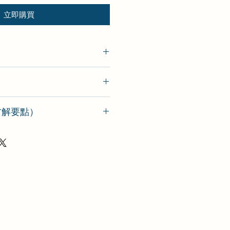
立即購買
o（方解要點）
要點