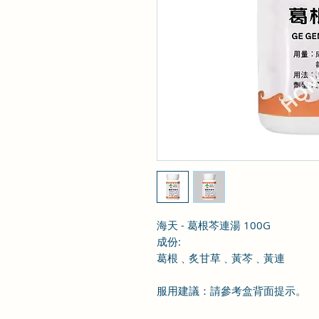
海天 - 葛根芩連湯 100G
成份
:
葛根
﹑炙甘草
﹑黃芩
﹑黃連
服用建議：請參考盒背面提示。