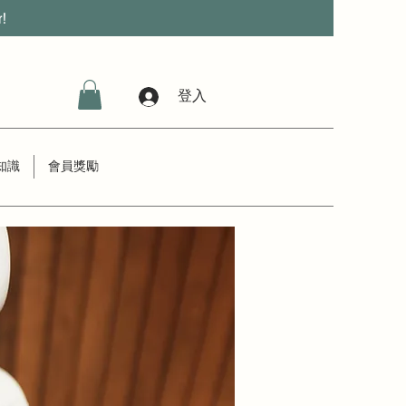
r!
登入
知識
會員獎勵