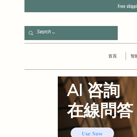
Free shipp
首頁
智
AI 咨詢
​在線問答
Use Now