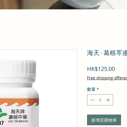
海天 - 葛根芩
價
HK$125.00
格
Free shipping offere
數量
*
新增至購物車