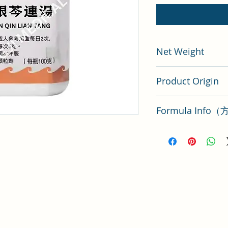
Net Weight
100 gram
Product Origin
China
Formula Inf
葛根黃芩黃連湯方解