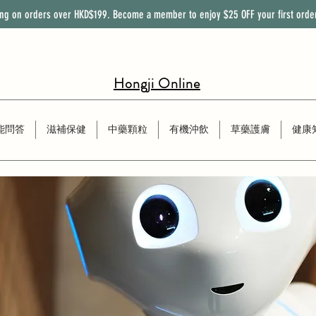
ing on orders over HKD$199. Become a member to enjoy
$25
OFF
your first orde
Hongji Online
能問答
滋補保健
中藥顆粒
有機沖飲
草藥護膚
健康