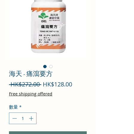
海天 - 痛瀉要方
一
促
 HK$272.00 
HK$128.00
般
銷
Free shipping offered
價
價
數量
*
格
格