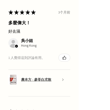
★
★
★
★
★
3个月前
多麼偉大！
好去濕
吳小姐
Hong Kong
1 人覺得這則評論有用。
農本方 - 參苓白朮散