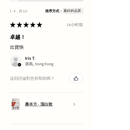
1 - 6，共 112
排序方式：
★
★
★
★
★
14小时前
卓越！
出貨快
Iris T.
港島, Hong Kong
這則評論對您有幫助嗎？
農本方 - 瀉白散