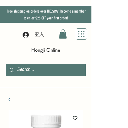
Free shipping on orders over HKD$199. Become a member
to enjoy
$25
OFF
your first order!
登入
Hongji Online