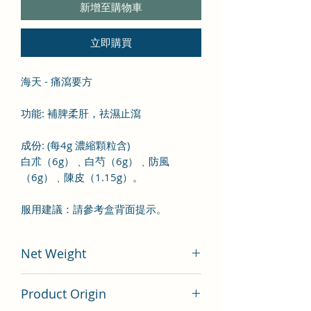
新增至購物車
立即購買
海天 - 痛瀉要方
功能: 補脾柔肝，祛濕止瀉
成份
:
(
每4
g
濃縮顆粒含
)
白朮（
6g
）﹑白芍（
6g
）﹑防風
（
6g
）﹑陳皮（
1.15g
）
。
服用建議：請參考盒背面提示。
Net Weight
100 gram
Product Origin