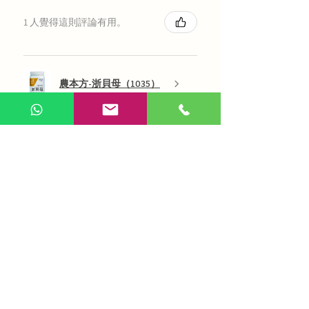
1 人覺得這則評論有用。
農本方-浙貝母（1035）
展示更多
AI 咨詢
Use Now
​在線問答