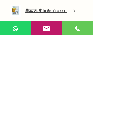
農本方-浙貝母（1035）
展示更多
AI 咨詢
Use Now
​在線問答