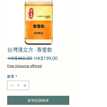
台灣漢立方 - 香薷飲
一
促
 HK$460.00 
HK$199.00
般
銷
Free shipping offered
價
價
數量
*
格
格
新增至購物車