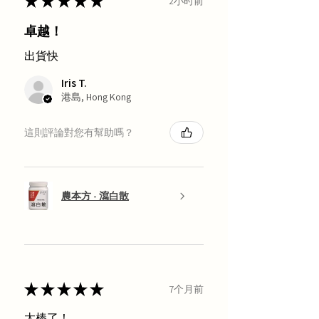
★
★
★
★
★
2小时前
卓越！
出貨快
Iris T.
港島, Hong Kong
這則評論對您有幫助嗎？
農本方 - 瀉白散
★
★
★
★
★
7个月前
太棒了！