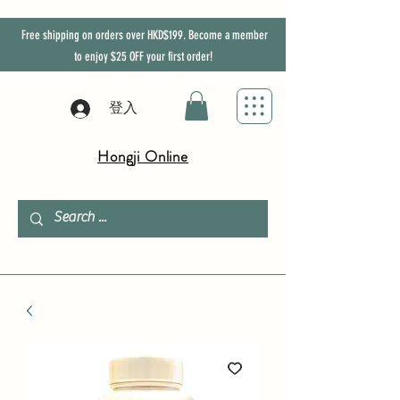
Free shipping on orders over HKD$199. Become a member
to enjoy
$25
OFF
your first order!
登入
Hongji Online