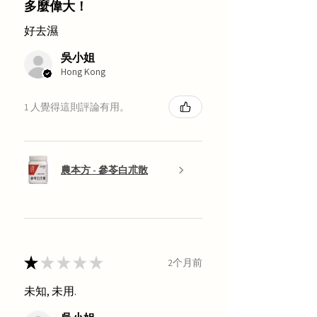
多麼偉大！
好去濕
吳小姐
Hong Kong
1 人覺得這則評論有用。
農本方 - 參苓白朮散
★
★
★
★
★
2个月前
未知, 未用.