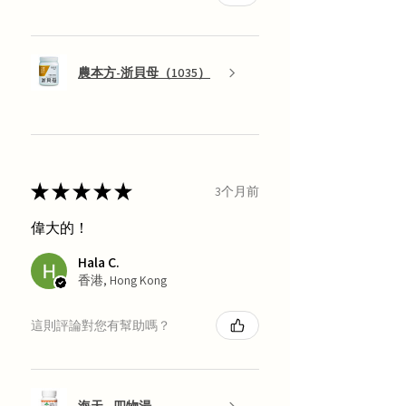
農本方-浙貝母（1035）
★
★
★
★
★
3个月前
偉大的！
Hala C.
香港, Hong Kong
這則評論對您有幫助嗎？
海天 - 四物湯