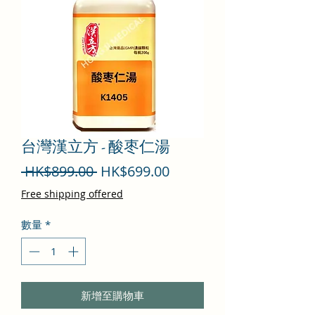
台灣漢立方 - 酸枣仁湯
一
促
 HK$899.00 
HK$699.00
般
銷
Free shipping offered
價
價
數量
*
格
格
新增至購物車