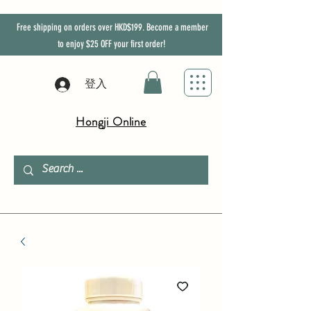
Free shipping on orders over HKD$199. Become a member
to enjoy
$25
OFF
your first order!
登入
Hongji Online