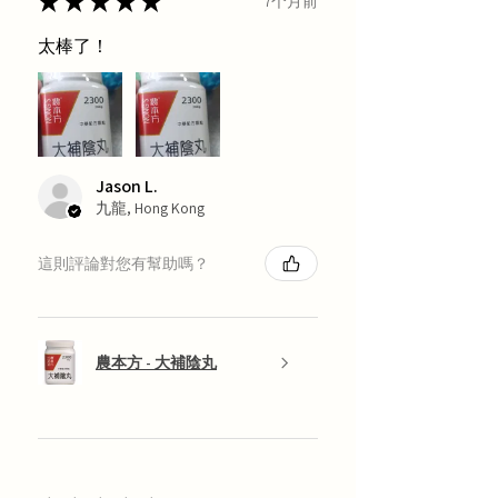
★
★
★
★
★
7个月前
太棒了！
Jason L.
九龍, Hong Kong
這則評論對您有幫助嗎？
農本方 - 大補陰丸