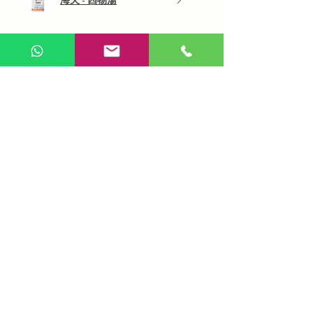
展示更多
AI 咨詢
Use Now
​在線問答
收到促銷優惠和獎賞禮遇，立即訂閱