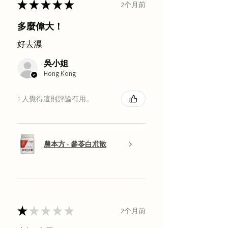
★
★
★
★
★
2个月前
多麼偉大！
好去濕
吳小姐
Hong Kong
1 人覺得這則評論有用。
農本方 - 參苓白朮散
★
★
★
★
★
2个月前