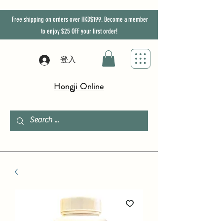
Free shipping on orders over HKD$199. Become a member
to enjoy
$25
OFF
your first order!
登入
Hongji Online