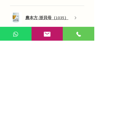
農本方-浙貝母（1035）
展示更多
AI 咨詢
Use Now
​在線問答