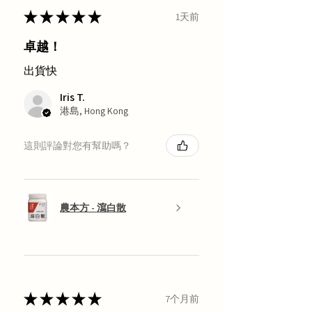
★
★
★
★
★
1天前
卓越！
出貨快
Iris T.
港島, Hong Kong
這則評論對您有幫助嗎？
農本方 - 瀉白散
★
★
★
★
★
7个月前