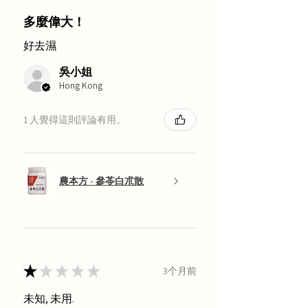
多麼偉大！
好去濕
吳小姐
Hong Kong
1 人覺得這則評論有用。
農本方 - 參苓白朮散
★
★
★
★
★
3个月前
未知, 未用.