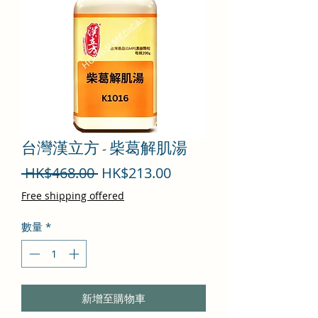
台灣漢立方 - 柴葛解肌湯
一
促
 HK$468.00 
HK$213.00
般
銷
Free shipping offered
價
價
數量
*
格
格
新增至購物車