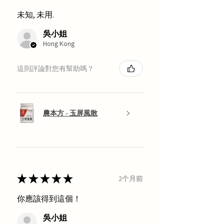
未知, 未用.
吳小姐
Hong Kong
這則評論對您有幫助嗎？
農本方 - 玉屏風散
★
★
★
★
★
2个月前
你應該得到這個！
吳小姐