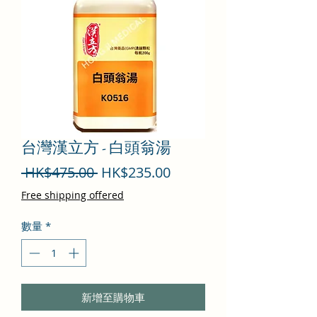
台灣漢立方 - 白頭翁湯
一
促
 HK$475.00 
HK$235.00
般
銷
Free shipping offered
價
價
數量
*
格
格
新增至購物車