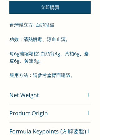
立即購買
台灣漢立方- 白頭翁湯
功效：清熱解毒、涼血止瀉。
每6g濃縮顆粒):白頭翁4g、黃柏6g、秦
皮6g、黃連6g。
服用方法：請參考盒背面建議。
Net Weight
200 gram
Product Origin
Tai Wan
Formula Keypoints (方解要點)