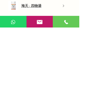
海天 - 四物湯
展示更多
AI 咨詢
Use Now
​在線問答