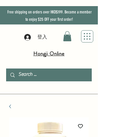
Free shipping on orders over HKD$199. Become a member
to enjoy
$25
OFF
your first order!
登入
Hongji Online