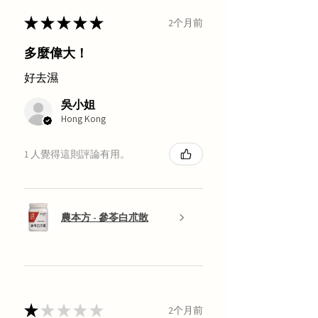
★
★
★
★
★
2个月前
多麼偉大！
好去濕
吳小姐
Hong Kong
1 人覺得這則評論有用。
農本方 - 參苓白朮散
★
★
★
★
★
2个月前