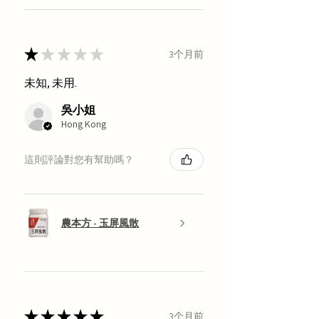
★
★
★
★
★
3个月前
未知, 未用.
吳小姐
Hong Kong
這則評論對您有幫助嗎？
農本方 - 玉屏風散
★
★
★
★
★
3个月前