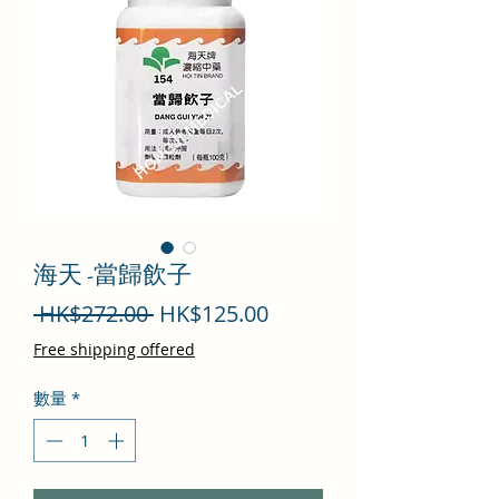
海天 -當歸飲子
一
促
 HK$272.00 
HK$125.00
般
銷
Free shipping offered
價
價
數量
*
格
格