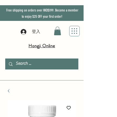
Free shipping on orders over HKD$199. Become a member
to enjoy
$25
OFF
your first order!
登入
Hongji Online