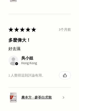
★
★
★
★
★
3个月前
多麼偉大！
好去濕
吳小姐
Hong Kong
1 人覺得這則評論有用。
農本方 - 參苓白朮散