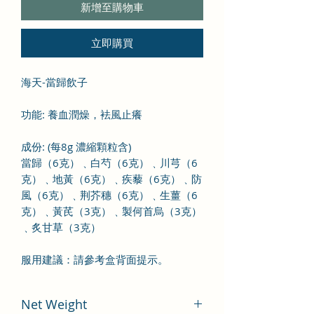
新增至購物車
立即購買
海天-當歸飲子
功能: 養血潤燥，袪風止癢
成份
:
(
每8
g
濃縮顆粒含
)
當歸（6
克）﹑白芍（
6
克）﹑川芎（
6
克）﹑地黃（
6
克）﹑疾藜（
6
克）﹑防
風（
6
克）﹑荆芥
穗
（
6
克）﹑生薑（6
克）﹑黃芪（
3
克）
﹑製何首烏
（
3
克）
﹑炙甘草
（
3
克）
服用建議：請參考盒背面提示。
Net Weight