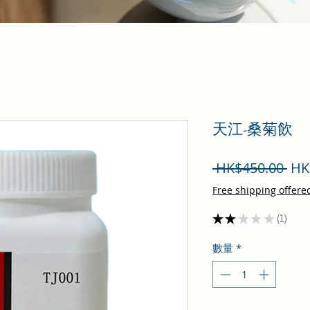
天江-桑菊飲
一
 HK$450.00 
HK
般
Free shipping offere
價
★
★
★
★
★
1
1
格
數量
*