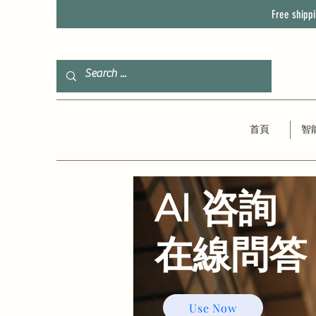
Free shipp
首頁
智
AI 咨詢
​在線問答
Use Now