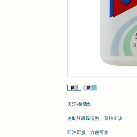
天江-桑菊飲
有助於疏風清熱、宣肺止咳
即沖即服、方便可靠