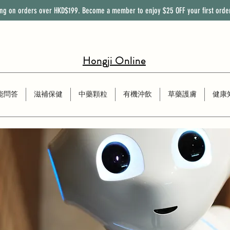
ing on orders over HKD$199. Become a member to enjoy
$25
OFF
your first orde
Hongji Online
能問答
滋補保健
中藥顆粒
有機沖飲
草藥護膚
健康