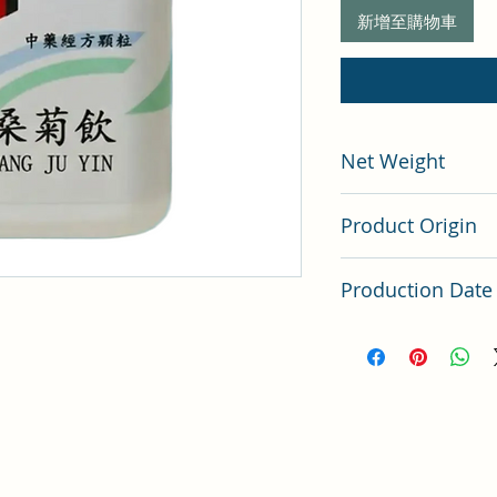
新增至購物車
Net Weight
200 gram
Product Origin
China
Production Date
Latest Batch（最