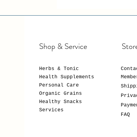
Shop & Service
Stor
Herbs & Tonic
Conta
Health Supplements
Membe
Personal Care
Shipp
Organic Grains
Priva
Healthy Snacks
Payme
Services
FAQ