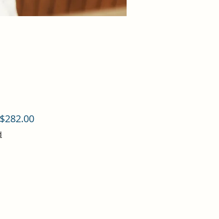
促
$282.00
銷
d
價
格