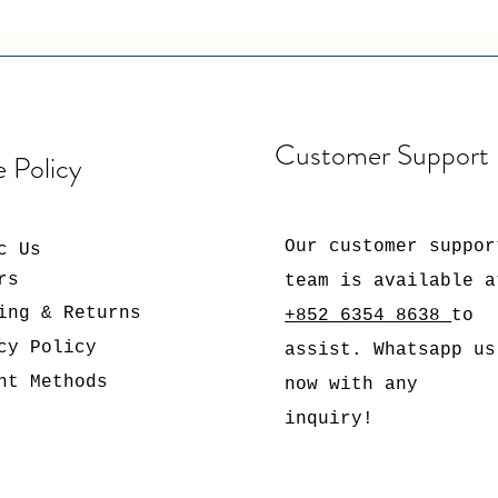
Customer Support
e Policy
Our customer suppor
c Us
rs
team is available a
ing & Returns
+852 6354 8638
to
cy Policy
assist. Whatsapp us
nt Methods
now with any
inquiry!