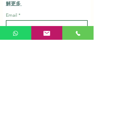
解更多
Email
Subscribe
Shop & Service
Herbs & Tonic
Health Supplements
Personal Care
Organic Grains
Healthy Snacks