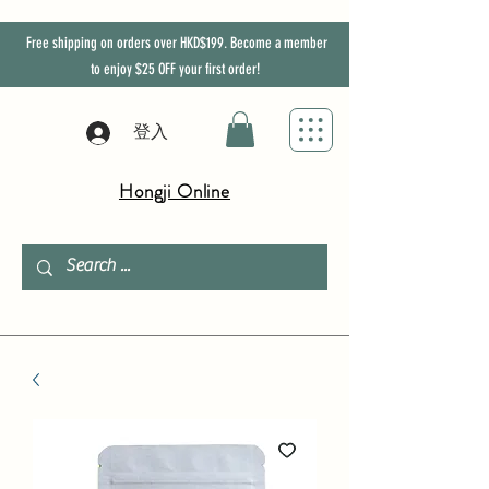
Free shipping on orders over HKD$199. Become a member
to enjoy
$25
OFF
your first order!
登入
Hongji Online