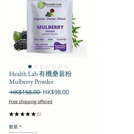
Health Lab 有機桑葚粉
Mulberry Powder
一
促
 HK$158.00 
HK$98.00
般
銷
Free shipping offered
價
價
★
★
★
★
★
1
1
格
格
數量
*